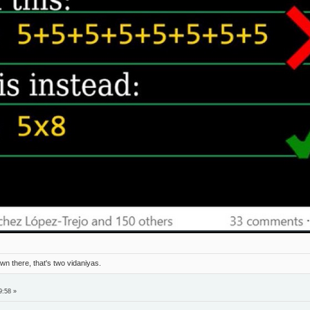
n there, that's two vidaniyas.
9:58 »