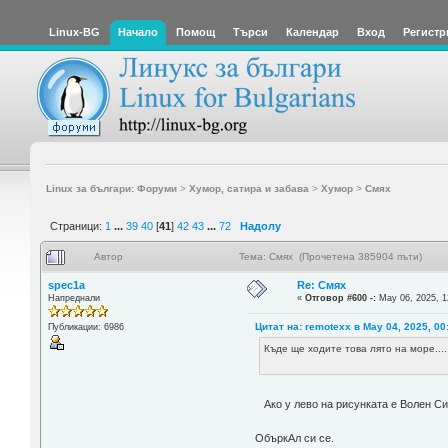
Linux-BG
Начало
Помощ
Търси
Календар
Вход
Регистр
Linux за българи: Форуми
>
Хумор, сатира и забава
>
Хумор
>
Смях
Страници:
1
...
39
40
[
41
]
42
43
...
72
Надолу
Автор
Тема: Смях (Прочетена 385904 пъти)
spec1a
Re: Смях
Напреднали
«
Отговор #600 -:
May 06, 2025, 1
Цитат на: remotexx в May 04, 2025, 00
Публикации: 6986
Къде ще ходите това лято на море....
Ако у лево на рисунката е Волен Сид
ОбъркАл си се.