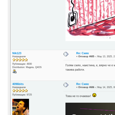
Nik123
Re: Смях
Напреднали
«
Отговор #605 -:
May 13, 2025, 2
Публикации: 4930
Голям смях, наистина, е, вярно че 
Distribution: Mageia, Q4OS
такива работи.
4096bits
Re: Смях
Напреднали
«
Отговор #606 -:
May 14, 2025, 0
Публикации: 9725
Това не го очаквах!