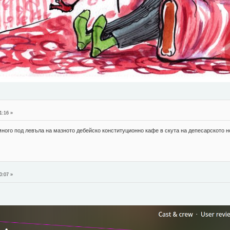
1:16 »
е много под левъла на мазното дебейско конституционно кафе в скута на депесарското
0:07 »