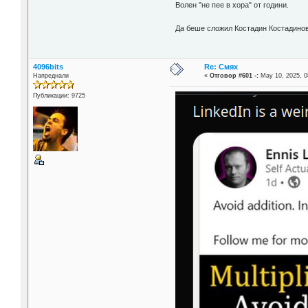
Волен "не пее в хора" от години.
Да беше сложил Костадин Костадинов
4096bits
Re: Смях
Напреднали
«
Отговор #601 -:
May 10, 2025, 0
Публикации: 9725