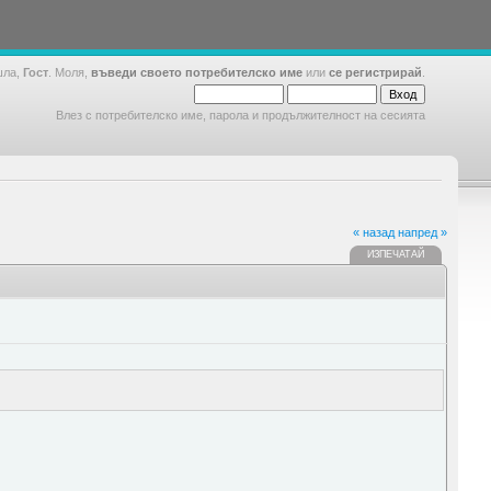
шла,
Гост
. Моля,
въведи своето потребителско име
или
се регистрирай
.
Влез с потребителско име, парола и продължителност на сесията
« назад
напред »
ИЗПЕЧАТАЙ