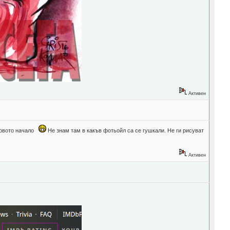
Активен
 новото начало
Не знам там в какъв фотьойл са се гушкали. Не ги рисуват
Активен