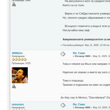
Публикации: 6986
На рисунката е като за средностати
Които са си тъпи.
Вярно е че САЩистанските универси
Но, тяхното средно образование е то
Всъщност повечето учещи в тези уни
Неслучайно има лаф:
Американските университети ca м
«
Последна редакция: May 11, 2025, 12:18 от
4096bits
Re: Смях
Напреднали
«
Отговор #603 -:
May 11, 2025, 1
Публикации: 9725
Това е retweet на Мъск или направо т
Нарочно не хванах и името му като 
Това е плашещо.
Трикове и подсказки на ниво за седе
As they say in Mexico, "Dasvidaniya!" Dow
remotexx
Re: Смях
Напреднали
«
Отговор #604 -:
May 13, 2025, 2