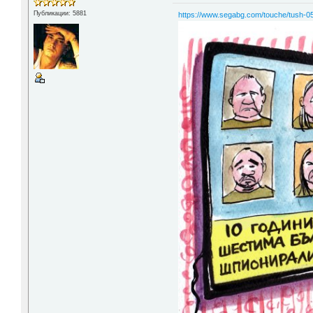
Публикации: 5881
https://www.segabg.com/touche/tush-0