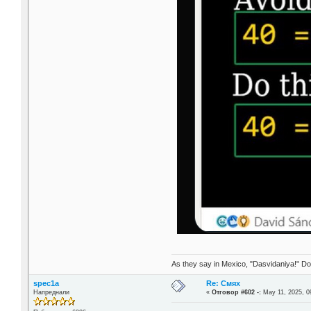
As they say in Mexico, "Dasvidaniya!" Dow
spec1a
Re: Смях
Напреднали
«
Отговор #602 -:
May 11, 2025, 0