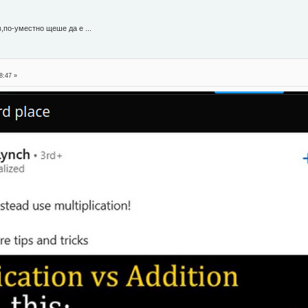
,по-уместно щеше да е ...
8:47 »