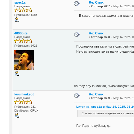
spec1a
Re: Смях
Напреднали
«
Отговор #607 -:
May 14, 2025, 0
Публикации: 6986
Е какво толкова,мадамата в главната
4096bits
Re: Смях
Напреднали
«
Отговор #608 -:
May 14, 2025, 0
Публикации: 9725
Последния път като им видях рейтинг
Не съм виждал такъв на нито един ф
As they say in Mexico, "Dasvidaniya!" Dow
kuunlaaksot
Re: Смях
Напреднали
«
Отговор #609 -:
May 14, 2025, 1
Цитат на: spec1a в May 14, 2025, 08:2
Публикации: 331
Distribution: CRUX
Е какво толкова,мадамата в главната
Гал Гадот е хубава, да