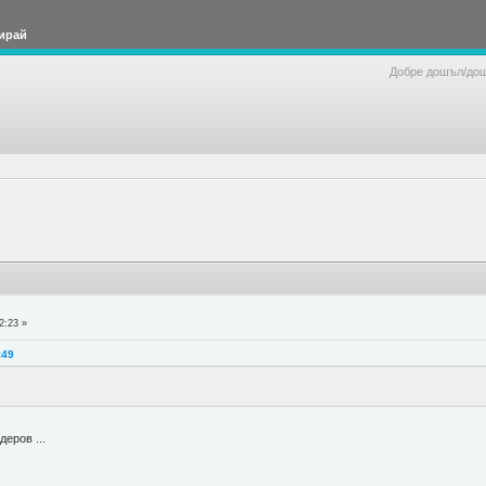
ирай
Добре дошъл/до
2:23 »
:49
еров ...