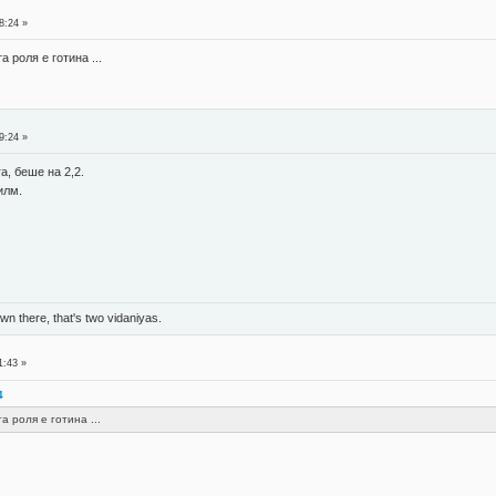
8:24 »
 роля е готина ...
9:24 »
а, беше на 2,2.
илм.
n there, that's two vidaniyas.
1:43 »
4
 роля е готина ...