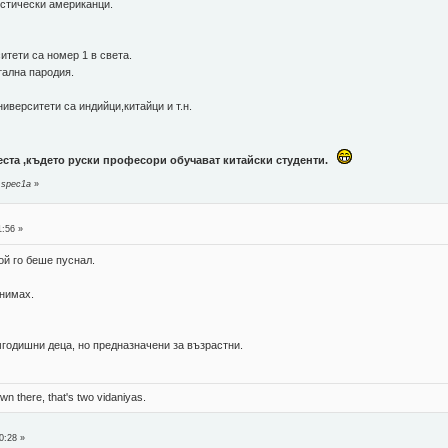
стически американци.
тети са номер 1 в света.
тална пародия.
верситети са индийци,китайци и т.н.
еста ,където руски професори обучават китайски студенти.
 spec1a
»
1:56 »
ой го беше пуснал.
снимах.
мгодишни деца, но предназначени за възрастни.
n there, that's two vidaniyas.
0:28 »