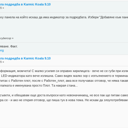
та подредба в Karmic Koala 9.10
55 »
ху панела на който искаш да има индикатор за подредбата. Избери "Добавяне към пан
 cybercop
»
яване. Факт.
png
та подредба в Karmic Koala 9.10
55 »
нформация, момчета! С малко усилия си оправих кирилицата - вече не се губи при изли
с LED-индикатора като вече излишна. Само видях малко зор с изпълнението в терминал
 Опитах с Работен плот, после с Работен_плот, ама все получавах отговор, че няма так
 папката е именувана просто Плот. Та накрая стана...
съвети, и обещавам още доста въпроси като новоначинаещ, но все пак ще питам само 
ира се - и ако не открия отговор, ще пиша тук в нова тема. Не искам да злоупотребява