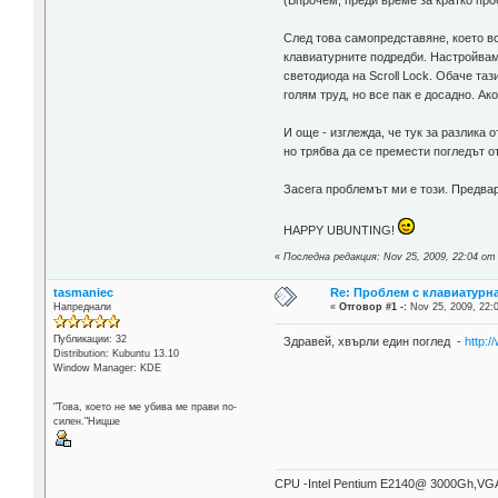
(Впрочем, преди време за кратко пробв
След това самопредставяне, което вс
клавиатурните подредби. Настройвам 
светодиода на Scroll Lock. Обаче таз
голям труд, но все пак е досадно. Ак
И още - изглежда, че тук за разлика
но трябва да се премести погледът о
Засега проблемът ми е този. Предва
HAPPY UBUNTING!
«
Последна редакция: Nov 25, 2009, 22:04 от
tasmaniec
Re: Проблем с клавиатурна
Напреднали
«
Отговор #1 -:
Nov 25, 2009, 22:
Публикации: 32
Здравей, хвърли един поглед -
http:
Distribution: Kubuntu 13.10
Window Manager: KDE
"Това, което не ме убива ме прави по-
силен."Ницшe
CPU -Intel Pentium E2140@ 3000Gh,VGA-