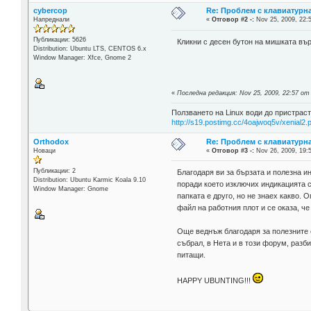
cybercop
Re: Проблем с клавиатурна
Напреднали
«
Отговор #2 -:
Nov 25, 2009, 22:
Публикации: 5626
Кликни с десен бутон на мишката вър
Distribution: Ubuntu LTS, CENTOS 6.x
Window Manager: Xfce, Gnome 2
«
Последна редакция: Nov 25, 2009, 22:57 от
Ползването на Linux води до пристраст
http://s19.postimg.cc/4oajwoq5v/xenial2.
Orthodox
Re: Проблем с клавиатурна
Новаци
«
Отговор #3 -:
Nov 26, 2009, 19:
Публикации: 2
Благодаря ви за бързата и полезна и
Distribution: Ubuntu Karmic Koala 9.10
поради което изключих индикацията 
Window Manager: Gnome
папката е друго, но не знаех какво.
файл на работния плот и се оказа, че
Още веднъж благодаря за полезните 
събрал, в Нета и в този форум, разб
питащи.
HAPPY UBUNTING!!!