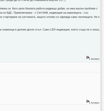
ря, преди да се стигне до очакваната версия 3.0...)
облема си. Като цяло Коалата работи радващо добре, но има малък проблем с
по БДС. Превключване - с Ctrl+Shift, индикация на кирилицата - със
ново стартиране на системата, защото отново се зарежда само латиницата. Не е
 на знаменца в долния десен ъгъл. Само LED-индикация, което също не е лошо,
Активен
Активен