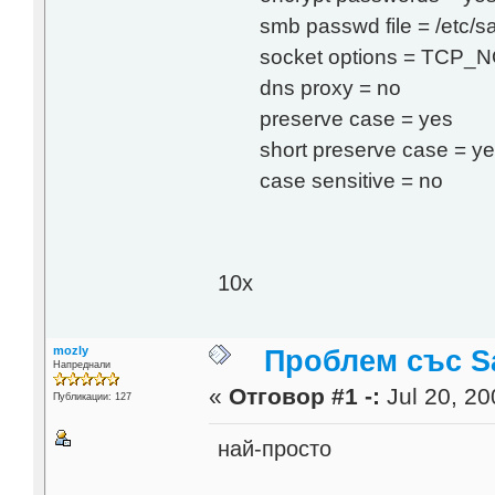
smb passwd file = /etc
socket options = TCP
dns proxy = no
preserve case = yes
short preserve case = y
case sensitive = no
10x
mozly
Проблем със 
Напреднали
«
Отговор #1 -:
Jul 20, 20
Публикации: 127
най-просто