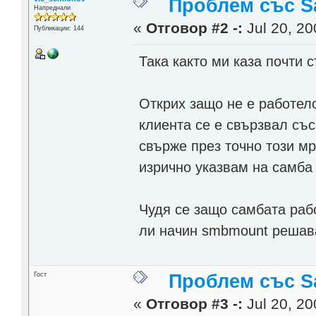
Проблем със 
Напреднали
«
Отговор #2 -:
Jul 20, 20
Публикации: 144
Така както ми каза почти с
Открих защо не е работело
клиента се е свързвал със 
свърже през точно този мр
изрично указвам на самба 
Чудя се защо самбата рабо
ли начин smbmount решава
Гост
Проблем със 
«
Отговор #3 -:
Jul 20, 20