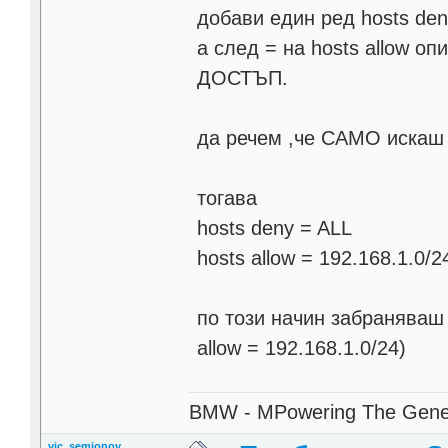
добави един ред hosts den
а след = на hosts allow 
ДОСТЪП.
да речем ,че САМО искаш 
тогава
hosts deny = ALL
hosts allow = 192.168.1.0/2
по този начин забраняваш 
allow = 192.168.1.0/24)
BMW - MPowering The Gene
vic_semionov