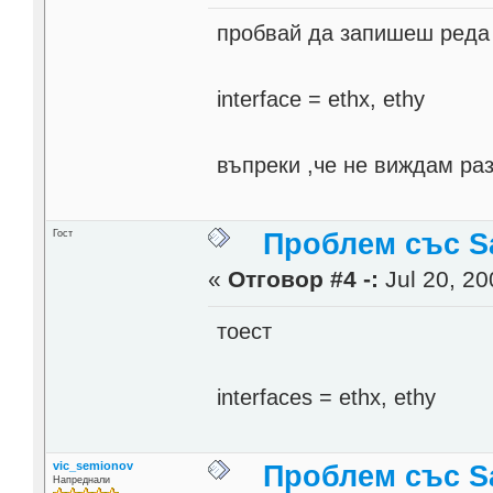
пробвай да запишеш реда i
interface = ethx, ethy
въпреки ,че не виждам раз
Гост
Проблем със 
«
Отговор #4 -:
Jul 20, 20
тоест
interfaces = ethx, ethy
vic_semionov
Проблем със 
Напреднали