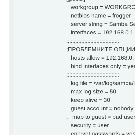
workgroup = WORKGR
netbios name = frogger
server string = Samba Se
interfaces = 192.168.0.1 
;;;;;;;;;;;;;;;;;;;;;;;;;;;;;;;;;;;
;ПРОБЛЕМНИТЕ ОПЦИИ 
hosts allow = 192.168.0.
bind interfaces only = ye
;;;;;;;;;;;;;;;;;;;;;;;;;;;;;;;;;;;
log file = /var/log/samba
max log size = 50
keep alive = 30
guest account = nobody
; map to guest = bad use
security = user
encrypt passwords = ye