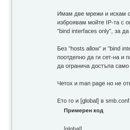
Имам две мрежи и искам с
изброявам мойте IP-та с оп
"bind interfaces only", за
Без "hosts allow" и "bind in
поотделно да ги сет-на и 
да огранича достъпа само
Четох и man page но не о
Ето го и [global] в smb.conf
Примерен код
[global]