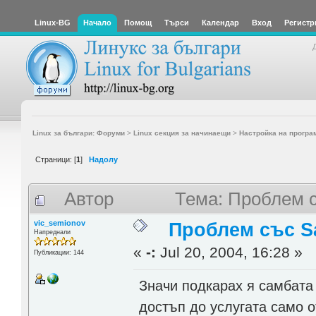
Linux-BG
Начало
Помощ
Търси
Календар
Вход
Регистр
Linux за българи: Форуми
>
Linux секция за начинаещи
>
Настройка на програ
Страници: [
1
]
Надолу
Автор
Тема: Проблем 
vic_semionov
Проблем със 
Напреднали
«
-:
Jul 20, 2004, 16:28 »
Публикации: 144
Значи подкарах я самбата 
достъп до услугата само о