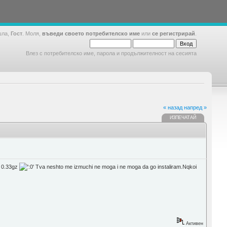
шла,
Гост
. Моля,
въведи своето потребителско име
или
се регистрирай
.
Влез с потребителско име, парола и продължителност на сесията
« назад
напред »
ИЗПЕЧАТАЙ
a 0.33gz
Tva neshto me izmuchi ne moga i ne moga da go instaliram.Nqkoi
Активен