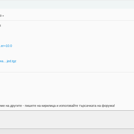
9 »
z
..er=10.0
a....jed.tgz
ме на другите - пишете на кирилица и използвайте търсачката на форума!