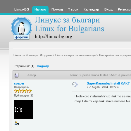
Linux-BG
Начало
Помощ
Търси
Календар
Вход
Регистр
Linux за българи: Форуми
>
Linux секция за начинаещи
>
Настройка на програ
Страници: [
1
]
Надолу
Автор
Тема: SuperKaramba Install KAK? (Прочете
spacer
SuperKaramba Install KAK?
Напреднали
«
-:
Aug 02, 2004, 19:22 »
Публикации: 36
Hi otskoro instalirah linux i tukmo se
moje li da mi kaje kak stava nomere.Na