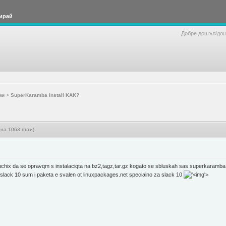
ирай
Добре дошъл/до
ми
>
SuperKaramba Install KAK?
на 1063 пъти)
 nauchix da se opravqm s instalaciqta na bz2,tagz,tar.gz kogato se sbluskah sas superkaramb
 slack 10 sum i paketa e svalen ot linuxpackages.net specialno za slack 10
'>