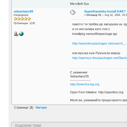
Micro$oft Sux
sebastianz55
SuperKaramba Install KAK?
Напреднали
«
Отговор #1 -:
Aug 02, 2004, 19:3
Публикации: 1136
пакетът ти трябва да завършва на .tg
и се инсталира като root с
installpkg nameofthepackage.tgz
http://www.linuxpackages.net/search_..
или връзка към Румънски мирър
http://opensys.linuxpackages.net/Slackw
С уважения:
Sebastianz55
------------------
http://www.fsa-bg.org
Open Fest Initiative http://openfest.org
Моля ви, уважавайте процесорното вре
Страници: [
1
]
Нагоре
ПОДОБНИ ТЕМИ