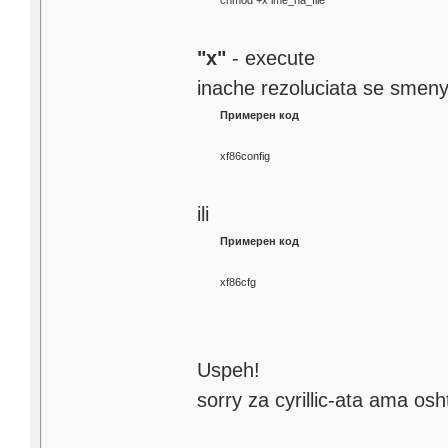
chmod +x ime_na_file
"x"
- execute
inache rezoluciata se smeny
Примерен код
xf86config
ili
Примерен код
xf86cfg
Uspeh!
sorry za cyrillic-ata ama os