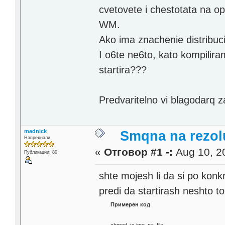
cvetovete i chestotata na op
WM.
Ako ima znachenie distribuci
I o6te ne6to, kato kompiliram
startira???
Predvaritelno vi blagodarq za
madnick
Smqna na rezol
Напреднали
«
Отговор #1 -:
Aug 10, 20
Публикации: 80
shte mojesh li da si po konk
predi da startirash neshto 
Примерен код