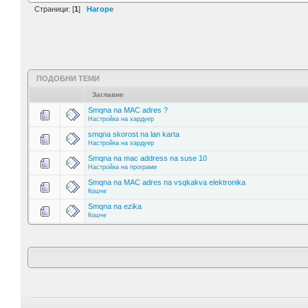
Страници: [
1
]
Нагоре
ПОДОБНИ ТЕМИ
Заглавие
Smqna na MAC adres ?
Настройка на хардуер
smqna skorost na lan karta
Настройка на хардуер
Smqna na mac address na suse 10
Настройка на програми
Smqna na MAC adres na vsqkakva elektronika
Кошче
Smqna na ezika
Кошче