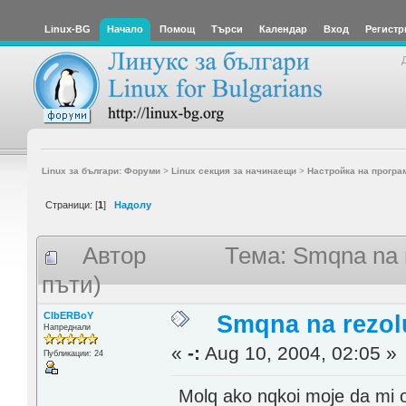
Linux-BG
Начало
Помощ
Търси
Календар
Вход
Регистр
Linux за българи: Форуми
>
Linux секция за начинаещи
>
Настройка на програ
Страници: [
1
]
Надолу
Автор
Тема: Smqna na 
пъти)
CIbERBoY
Smqna na rezol
Напреднали
«
-:
Aug 10, 2004, 02:05 »
Публикации: 24
Molq ako nqkoi moje da mi o