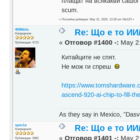
плащат на всякакви сашогъ
scum.
«
Последна редакция: May 21, 2025, 13:28 от Nik123
»
4096bits
Re: Що е то ИИ
Напреднали
«
Отговор #1400 -:
May 21
Публикации: 9715
Китайците не спят.
Не мож ги спреш
https://www.tomshardware.
ascend-920-ai-chip-to-fill-th
As they say in Mexico, "Dasvi
spec1a
Re: Що е то ИИ
Напреднали
«
Отговор #1401 -:
May 21
Публикации: 6982