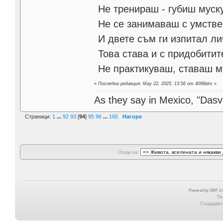
Не тренираш - губиш муск
Не се занимаваш с умстве
И двете съм ги изпитал ли
Това става и с придобитит
Не практикуваш, ставаш м
«
Последна редакция: May 22, 2025, 13:56 от 4096bits
»
As they say in Mexico, "Dasvi
Страници:
1
...
92
93
[
94
]
95
96
...
165
Нагоре
Отиди на:
Powered by SMF 2.0
Th
Създадена