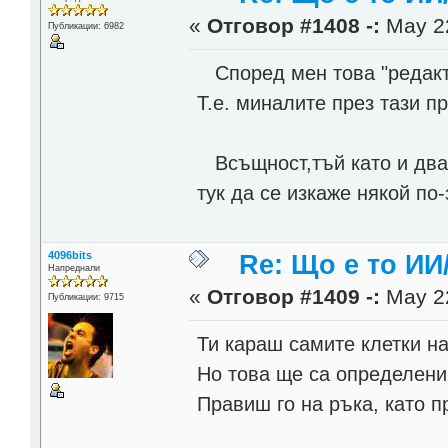
«
Отговор #1408 -:
May 22
Публикации: 6982
Според мен това "редакт
Т.е. миналите през тази п
Всъщност,тъй като и два
тук да се изкаже някой по
4096bits
Re: Що е то ИИ
Напреднали
«
Отговор #1409 -:
May 22
Публикации: 9715
Ти караш самите клетки на
Но това ще са определени
Правиш го на ръка, като 