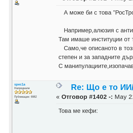
А може би с това "РосТр
Например,алюзия с антиу
Там имаше институции от т
Само,че описаното в тоз
степен и за западните дъ
С манипулациите,изопачава
spec1a
Re: Що е то ИИ
Напреднали
«
Отговор #1402 -:
May 21
Публикации: 6982
Това ме кефи: