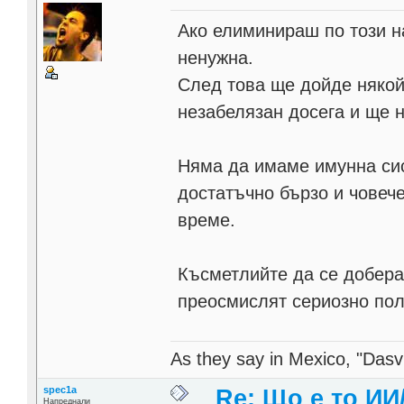
Ако елиминираш по този н
ненужна.
След това ще дойде някой 
незабелязан досега и ще н
Няма да имаме имунна си
достатъчно бързо и човеч
време.
Късметлийте да се добера
преосмислят сериозно пол
As they say in Mexico, "Dasvi
spec1a
Re: Що е то ИИ
Напреднали