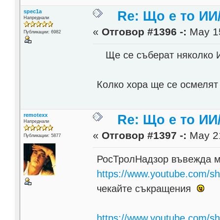
spec1a
Re: Що е то ИИ
Напреднали
«
Отговор #1396 -:
May 15
Публикации: 6982
Ще се съберат няколко И
Колко хора ще се осмелят
remotexx
Re: Що е то ИИ
Напреднали
«
Отговор #1397 -:
May 21
Публикации: 5877
РосТролНадзор въвежда 
https://www.youtube.com/
чекайте съкращения
https://www.youtube.com/s