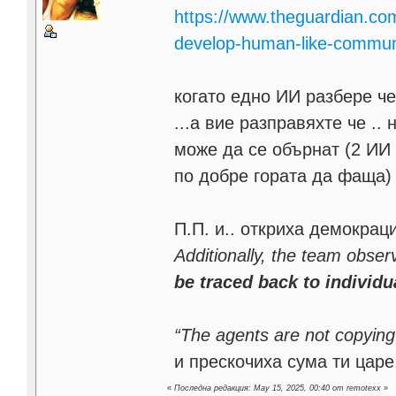
https://www.theguardian.co
develop-human-like-communi
когато едно ИИ разбере че 
...а вие разправяхте че ..
може да се обърнат (2 ИИ с
по добре гората да фаща)
П.П. и.. откриха демокрац
Additionally, the team obse
be traced back to individu
“The agents are not copying 
и прескочиха сума ти царе
«
Последна редакция: May 15, 2025, 00:40 от remotexx
»