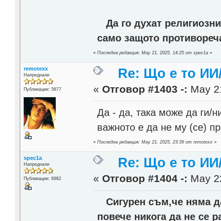
Да го духат религиозни
само защото противореча
«
Последна редакция: May 21, 2025, 14:25 от spec1a
»
remotexx
Re: Що е то ИИ
Напреднали
«
Отговор #1403 -:
May 21
Публикации: 5877
Да - да, така може да ги/
важното е да не му (се) пр
«
Последна редакция: May 21, 2025, 23:39 от remotexx
»
spec1a
Re: Що е то ИИ
Напреднали
«
Отговор #1404 -:
May 22
Публикации: 6982
Сигурен съм,че няма да 
повече никога да не се 