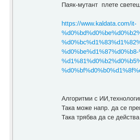
Паяк-мутант плете свете
https://www.kaldata.com/it-
%d0%bd%d0%be%d0%b2%
%d0%bc%d1%83%d1%82%
%d0%be%d1%87%d0%b8-
%d1%81%d0%b2%d0%b5%
%d0%bf%d0%b0%d1%8f%d0
Алгоритми с ИИ,технологи
Така може напр. да се пре
Така трябва да се действа