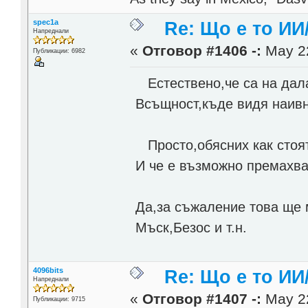
spec1a
Re: Що е то ИИ
Напреднали
«
Отговор #1406 -:
May 22
Публикации: 6982
Естествено,че са на дала
Всъщност,къде видя наивн
Просто,обясних как стоят
И че е възможно премахва
Да,за съжаление това ще м
Мъск,Безос и т.н.
4096bits
Re: Що е то ИИ
Напреднали
«
Отговор #1407 -:
May 22
Публикации: 9715