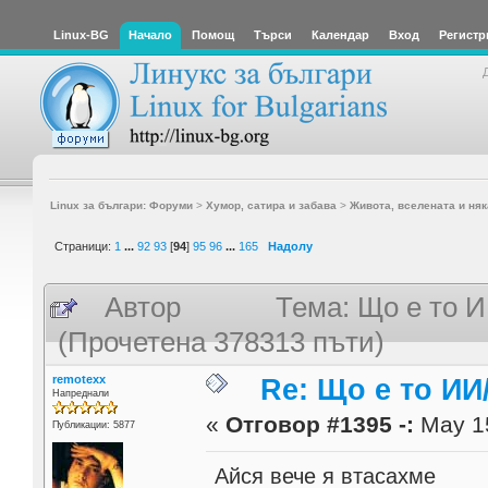
Linux-BG
Начало
Помощ
Търси
Календар
Вход
Регистр
Linux за българи: Форуми
>
Хумор, сатира и забава
>
Живота, вселената и няк
Страници:
1
...
92
93
[
94
]
95
96
...
165
Надолу
Автор
Тема: Що е то И
(Прочетена 378313 пъти)
remotexx
Re: Що е то ИИ
Напреднали
«
Отговор #1395 -:
May 15
Публикации: 5877
Айся вече я втасахме