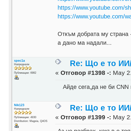
https://www.youtube.com/s
https://www.youtube.com/
Откъм добрата му страна -
а дано ма надали...
spec1a
Re: Що е то ИИ
Напреднали
«
Отговор #1398 -:
May 21
Публикации: 6982
Айде сега,да не би CNN 
Nik123
Re: Що е то ИИ
Напреднали
«
Отговор #1399 -:
May 21
Публикации: 4930
Distribution: Mageia, Q4OS
Аз не разбрах, какъв е то