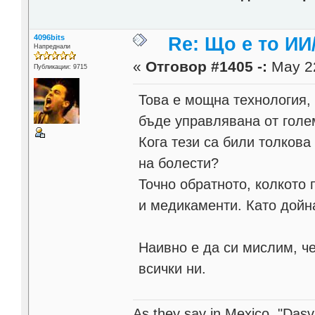
4096bits
Re: Що е то ИИ
Напреднали
«
Отговор #1405 -:
May 22
Публикации: 9715
Това е мощна технология, 
бъде управлявана от голе
Кога тези са били толкова
на болести?
Точно обратното, колкото
и медикаменти. Като дойн
Наивно е да си мислим, че
всички ни.
As they say in Mexico, "Dasvi