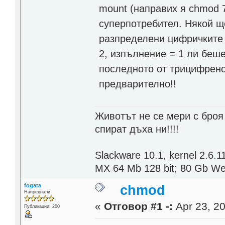
mount (направих я chmod 7
суперпотребител. Някой щ
разпределени цифричките 
2, изпълнение = 1 ли беше
последното от трицифрен
предварително!!
Животът не се мери с броя
спират дъха ни!!!!
Slackware 10.1, kernel 2.6
MX 64 Mb 128 bit; 80 Gb Wes
fogata
chmod
Напреднали
«
Отговор #1 -:
Apr 23, 20
Публикации: 200