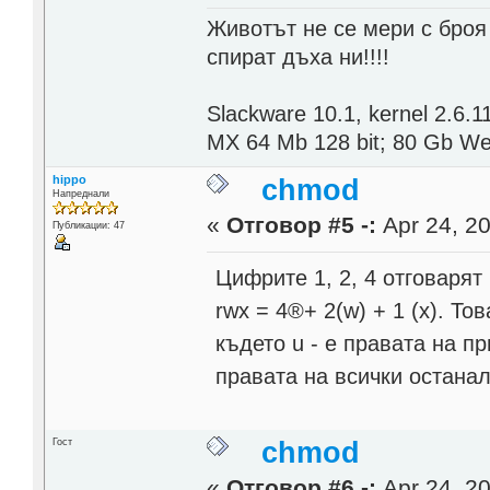
Животът не се мери с броя
спират дъха ни!!!!
Slackware 10.1, kernel 2.6
MX 64 Mb 128 bit; 80 Gb Wes
hippo
chmod
Напреднали
«
Отговор #5 -:
Apr 24, 20
Публикации: 47
Цифрите 1, 2, 4 отговарят на 
rwx = 4®+ 2(w) + 1 (x). То
където u - е правата на пр
правата на всички останали,
Гост
chmod
«
Отговор #6 -:
Apr 24, 20