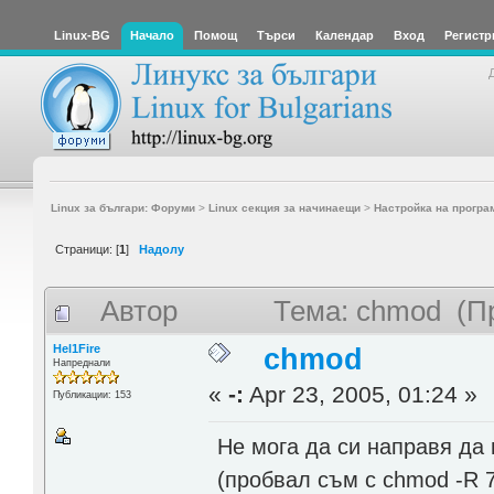
Linux-BG
Начало
Помощ
Търси
Календар
Вход
Регистр
Linux за българи: Форуми
>
Linux секция за начинаещи
>
Настройка на програ
Страници: [
1
]
Надолу
Автор
Тема: chmod (Пр
Hel1Fire
chmod
Напреднали
«
-:
Apr 23, 2005, 01:24 »
Публикации: 153
Не мога да си направя да
(пробвал съм с chmod -R 7