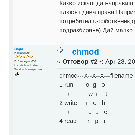
Какво искаш да направиш 
плюсът дава права.Наприм
потребител.u-coбственик,g
подразбиране).Дай малко 
Bogo
chmod
Напреднали
«
Отговор #2 -:
Apr 23, 20
Публикации: 636
Distribution: Debian
Window Manager: cmd
chmod---X--X--X---filename
1 run o g o
+ w r t
2 write n o h
+ e u e
4 read r p r