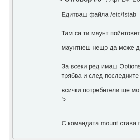
Едитваш файла /etc/fstab
Там са ти маунт пойнтовет
маунтнеш нещо да може д
За всеки ред имаш Options
трябва и след последните
всички потребители ще мог
'>
С командата mount става