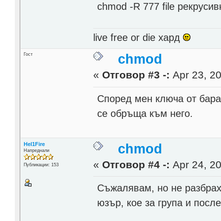
chmod -R 777 file рекруси
live free or die хард
Гост
chmod
«
Отговор #3 -:
Apr 23, 20
Според мен ключа от барак
се обръща към него.
Hel1Fire
chmod
Напреднали
«
Отговор #4 -:
Apr 24, 20
Публикации: 153
Съжалявам, но не разбрах
юзър, кое за група и посл