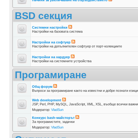
BSD секция
Системни настройки
Настройки на базовата система
Настройки на софтуер
Настройки на допълнителен софтуер от порт-колекциите
Настройки на хардуер
Настройки на системните устройства
Програмиране
Общ форум
Въпроси за програмиране както на известни и добре познати езици,
Web development
JSP, Perl, PHP, MySQL, JavaScript, XML, XSL, въобще всички важн
Модератор:
VladSun
Конкурс bash-майсторът
За програмистите, задачки
Модератор:
VladSun