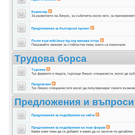
Коментар
За развитието на Линукс, за събитията около него, за приложениет
Предложения за български проект
Пътят към wiki.linux-bg.org минава оттук
Показвайте линкове за стойностни теми, които са помогнали
Трудова борса
Търсене
Тук фирмите и лицата, търсещи Линукс специалисти, могат да пуб
Предлагане
Тук Линукс-специалистите могат да популяризират своите възможн
Предложения и въпроси
Предложения за подобрения на сайта
Предложения за подобрения на този форум
Какви нови теми да се добавят и какво да се засегне по-детайлно.