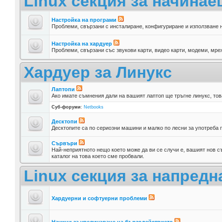
Linux секция за начина
Настройка на програми
Проблеми, свързани с инсталиране, конфигуриране и използване 
Настройка на хардуер
Проблеми, свързани със звукови карти, видео карти, модеми, мреж
Хардуер за Линукс
Лаптопи
Ако имате съмнения дали на вашият лаптоп ще тръгне линукс, тов
Суб-форуми
:
Netbooks
Десктопи
Десктопите са по сериозни машини и малко по лесни за употреба п
Сървъри
Най-неприятното нещо което може да ви се случи е, вашият нов съ
каталог на това което сме пробвали.
Linux секция за напредн
Хардуерни и софтуерни проблеми
Начини за увеличаване на бързодействието