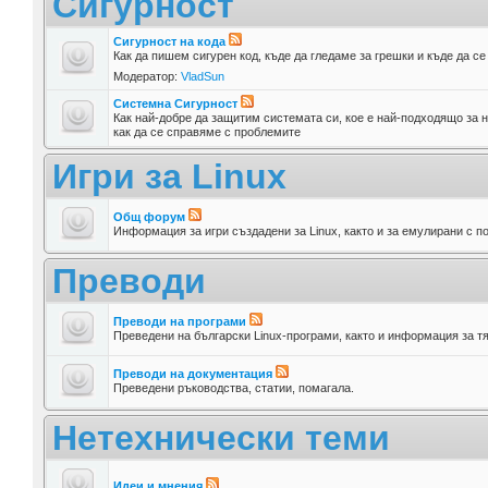
Сигурност
Сигурност на кода
Как да пишем сигурен код, къде да гледаме за грешки и къде да с
Модератор:
VladSun
Системна Сигурност
Как най-добре да защитим системата си, кое е най-подходящо за н
как да се справяме с проблемите
Игри за Linux
Общ форум
Информация за игри създадени за Linux, както и за емулирани с п
Преводи
Преводи на програми
Преведени на български Linux-програми, както и информация за т
Преводи на документация
Преведени ръководства, статии, помагала.
Нетехнически теми
Идеи и мнения