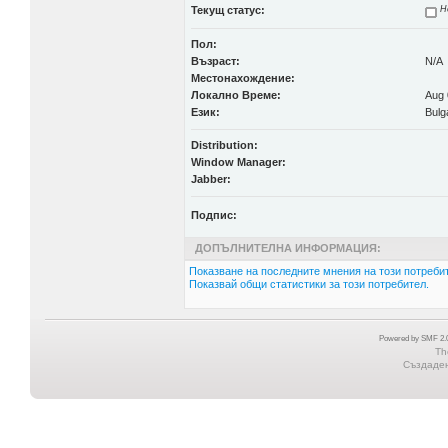
Текущ статус:
Н
Пол:
Възраст:
N/A
Местонахождение:
Локално Време:
Aug 
Език:
Bulg
Distribution:
Window Manager:
Jabber:
Подпис:
ДОПЪЛНИТЕЛНА ИНФОРМАЦИЯ:
Показване на последните мнения на този потребит
Показвай общи статистики за този потребител.
Powered by SMF 2.0
Th
Създадена