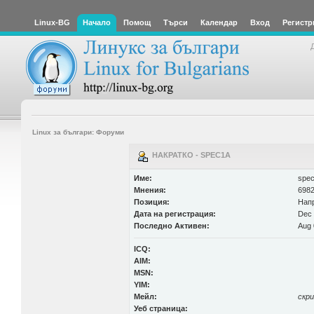
Linux-BG
Начало
Помощ
Търси
Календар
Вход
Регистр
Linux за българи: Форуми
НАКРАТКО - SPEC1A
Име:
spe
Мнения:
6982
Позиция:
Нап
Дата на регистрация:
Dec 
Последно Активен:
Aug 
ICQ:
AIM:
MSN:
YIM:
Мейл:
скр
Уеб страница: