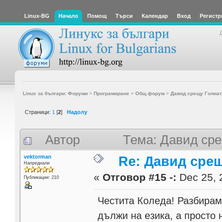
Linux-BG
Начало
Помощ
Търси
Календар
Вход
Регистр
Linux за българи: Форуми
>
Програмиране
>
Общ форум
>
Давид срещу Голиат
Страници:
1
[
2
]
Надолу
Автор
Тема: Давид сре
vektorman
Re: Давид сре
Напреднали
«
Отговор #15 -:
Dec 25, 
Публикации: 210
Честита Коледа! Разбирам 
дължи на езика, а просто 