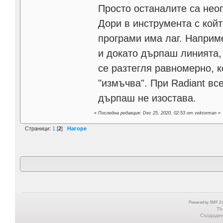
Просто останалите са нео
Дори в инструмента с кой
програми има лаг. Наприм
и докато дърпаш линията,
се разтегля равномерно, 
"измъчва". При Radiant вс
дърпаш не изостава.
«
Последна редакция: Dec 25, 2020, 02:53 от vektorman
»
Страници:
1
[
2
]
Нагоре
Powered by SMF 2.0
Th
Създадена