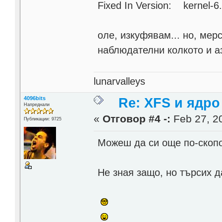
Fixed In Version: kernel-6.
оле, изкуфявам... но, мер
наблюдателни колкото и а
lunarvalleys
4096bits
Re: XFS и ядро 
Напреднали
«
Отговор #4 -:
Feb 27, 20
Публикации: 9725
Можеш да си още по-скоп
Не зная защо, но търсих д