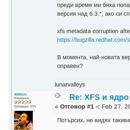
преди време ми бяха попа
версия над 6.3.*, ако си 
xfs metadata corruption afte
https://bugzilla.redhat.co
В момента, най-новата вер
оправен?
lunarvalleys
4096bits
Re: XFS и ядро 
Напреднали
«
Отговор #1 -:
Feb 27, 20
Публикации: 9725
Потърсих, не видях такив