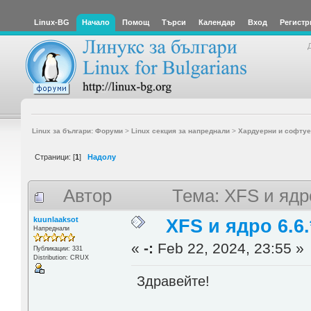
Linux-BG
Начало
Помощ
Търси
Календар
Вход
Регистр
Linux за българи: Форуми
>
Linux секция за напреднали
>
Хардуерни и софтуе
Страници: [
1
]
Надолу
Автор
Тема: XFS и ядр
kuunlaaksot
XFS и ядро 6.6.
Напреднали
«
-:
Feb 22, 2024, 23:55 »
Публикации: 331
Distribution: CRUX
Здравейте!