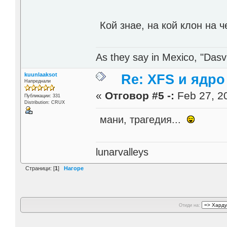
Кой знае, на кой клон на 
As they say in Mexico, "Dasvi
kuunlaaksot
Re: XFS и ядро 
Напреднали
«
Отговор #5 -:
Feb 27, 20
Публикации: 331
Distribution: CRUX
мани, трагедия...
lunarvalleys
Страници: [
1
]
Нагоре
Отиди на: