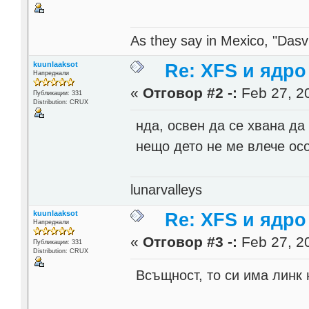
As they say in Mexico, "Dasvi
kuunlaaksot
Re: XFS и ядро 
Напреднали
«
Отговор #2 -:
Feb 27, 20
Публикации: 331
Distribution: CRUX
нда, освен да се хвана да
нещо дето не ме влече ос
lunarvalleys
kuunlaaksot
Re: XFS и ядро 
Напреднали
«
Отговор #3 -:
Feb 27, 20
Публикации: 331
Distribution: CRUX
Всъщност, то си има линк 