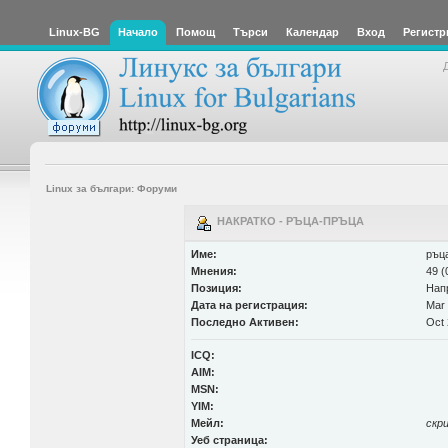
Linux-BG
Начало
Помощ
Търси
Календар
Вход
Регистр
Linux за българи: Форуми
НАКРАТКО - РЪЦА-ПРЪЦА
Име:
ръц
Мнения:
49 (
Позиция:
Нап
Дата на регистрация:
Mar 
Последно Активен:
Oct 
ICQ:
AIM:
MSN:
YIM:
Мейл:
скр
Уеб страница: