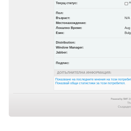
Текущ статус:
Н
Пол:
Възраст:
N/A
Местонахождение:
Локално Време:
Aug 
Език:
Bulg
Distribution:
Window Manager:
Jabber:
Подпис:
ДОПЪЛНИТЕЛНА ИНФОРМАЦИЯ:
Показване на последните мнения на този потребит
Показвай общи статистики за този потребител.
Powered by SMF 2.0
Th
Създадена