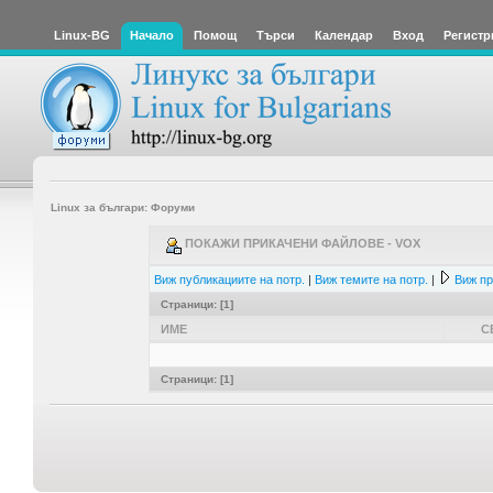
Linux-BG
Начало
Помощ
Търси
Календар
Вход
Регистр
Linux за българи: Форуми
ПОКАЖИ ПРИКАЧЕНИ ФАЙЛОВЕ - VOX
Виж публикациите на потр.
|
Виж темите на потр.
|
Виж пр
Страници: [
1
]
ИМЕ
С
Страници: [
1
]