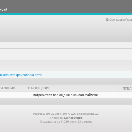
ирай
Добре дошъл/до
икачените файлове на потр
ВАЛЯНИЯ
СЪОБЩЕНИЕ
ПУБЛ
потребителя все още не е качвал файлове.
Powered by SMF 2.0 Beta 4
|
SMF © 2006, Simple Machines LLC
Theme by
DzinerStudio
Създадена за 0.026 сек с 13 заявки.