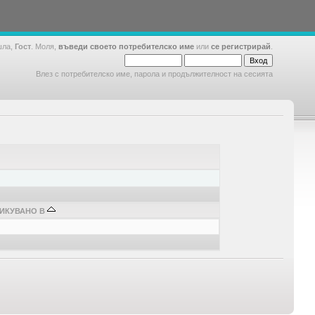
шла,
Гост
. Моля,
въведи своето потребителско име
или
се регистрирай
.
Влез с потребителско име, парола и продължителност на сесията
ИКУВАНО В