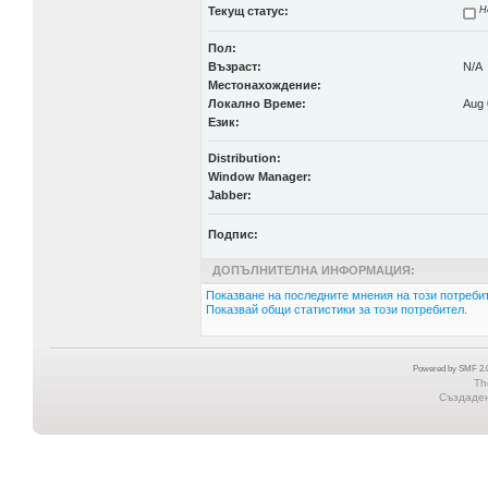
Текущ статус:
Н
Пол:
Възраст:
N/A
Местонахождение:
Локално Време:
Aug 
Език:
Distribution:
Window Manager:
Jabber:
Подпис:
ДОПЪЛНИТЕЛНА ИНФОРМАЦИЯ:
Показване на последните мнения на този потребит
Показвай общи статистики за този потребител.
Powered by SMF 2.0
Th
Създадена