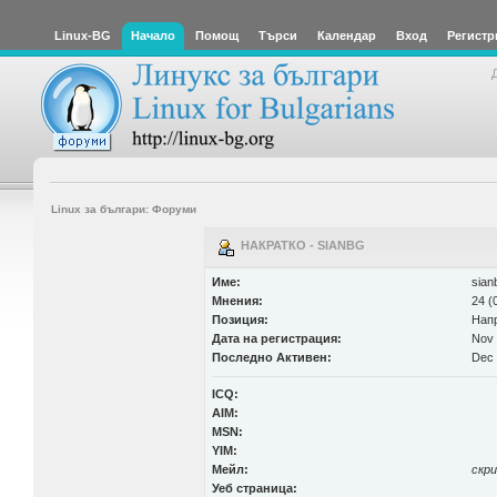
Linux-BG
Начало
Помощ
Търси
Календар
Вход
Регистр
Linux за българи: Форуми
НАКРАТКО - SIANBG
Име:
sian
Мнения:
24 (
Позиция:
Нап
Дата на регистрация:
Nov 
Последно Активен:
Dec 
ICQ:
AIM:
MSN:
YIM:
Мейл:
скр
Уеб страница: