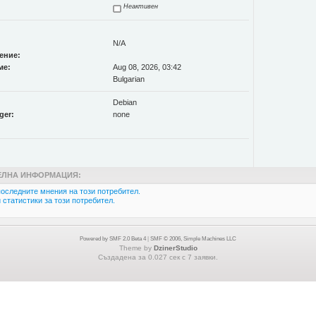
Неактивен
N/A
ение:
ме:
Aug 08, 2026, 03:42
Bulgarian
Debian
ger:
none
ЛНА ИНФОРМАЦИЯ:
оследните мнения на този потребител.
статистики за този потребител.
Powered by SMF 2.0 Beta 4
|
SMF © 2006, Simple Machines LLC
Theme by
DzinerStudio
Създадена за 0.027 сек с 7 заявки.