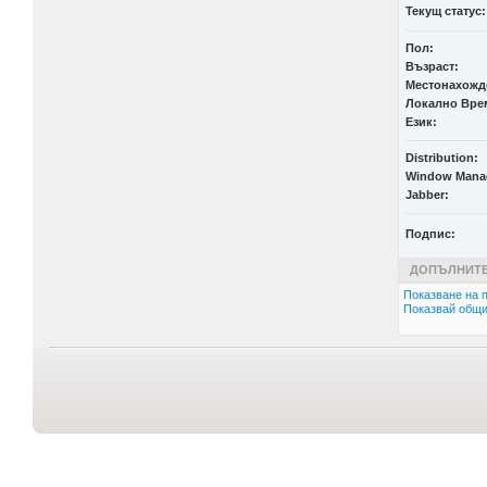
Текущ статус:
Пол:
Възраст:
Местонахожд
Локално Вре
Език:
Distribution:
Window Mana
Jabber:
Подпис:
ДОПЪЛНИТЕ
Показване на п
Показвай общи 