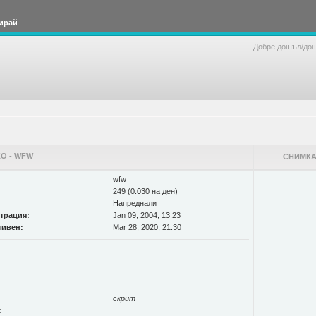
ирай
Добре дошъл/до
О - WFW
СНИМКА
wfw
249 (0.030 на ден)
Напреднали
страция:
Jan 09, 2004, 13:23
тивен:
Mar 28, 2020, 21:30
скрит
: