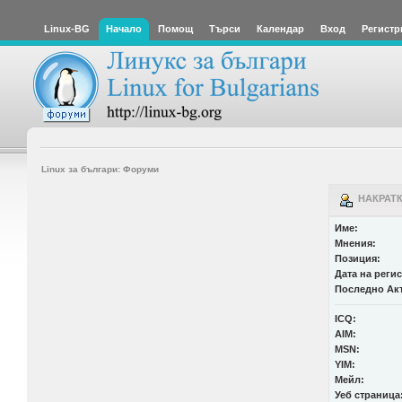
Linux-BG
Начало
Помощ
Търси
Календар
Вход
Регистр
Linux за българи: Форуми
НАКРАТК
Име:
Мнения:
Позиция:
Дата на реги
Последно Ак
ICQ:
AIM:
MSN:
YIM:
Мейл:
Уеб страница