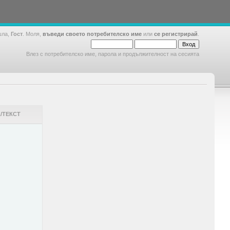
шла,
Гост
. Моля,
въведи своето потребителско име
или
се регистрирай
.
Влез с потребителско име, парола и продължителност на сесията
/ТЕКСТ