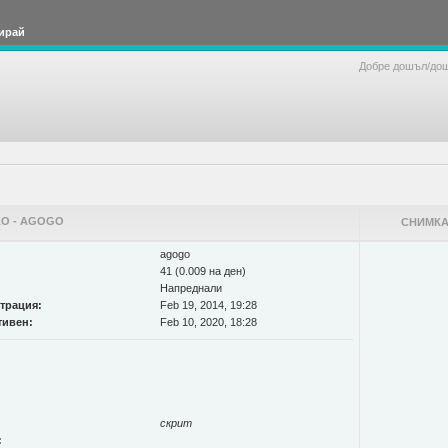
ирай
Добре дошъл/до
О - AGOGO
СНИМКА
agogo
41 (0.009 на ден)
Напреднали
страция:
Feb 19, 2014, 19:28
тивен:
Feb 10, 2020, 18:28
скрит
: