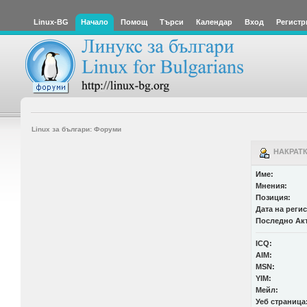
Linux-BG
Начало
Помощ
Търси
Календар
Вход
Регистр
Linux за българи: Форуми
НАКРАТК
Име:
Мнения:
Позиция:
Дата на реги
Последно Ак
ICQ:
AIM:
MSN:
YIM:
Мейл:
Уеб страница