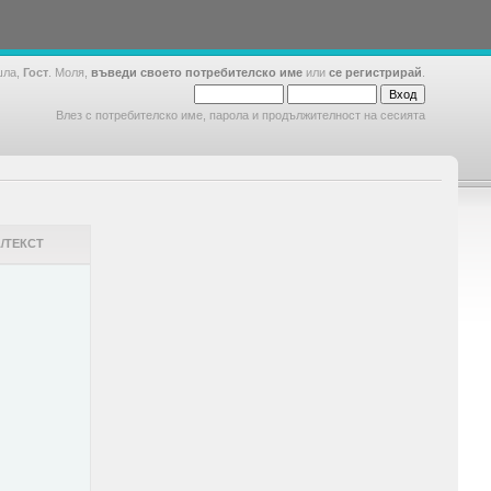
шла,
Гост
. Моля,
въведи своето потребителско име
или
се регистрирай
.
Влез с потребителско име, парола и продължителност на сесията
/ТЕКСТ