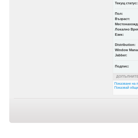
Текущ статус:
Пол:
Възраст:
Местонахожд
Локално Вре
Език:
Distribution:
Window Mana
Jabber:
Подпис:
ДОПЪЛНИТЕ
Показване на п
Показвай общи 