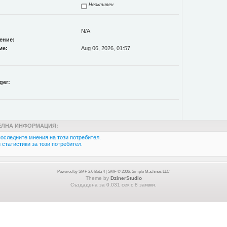
Неактивен
N/A
ение:
ме:
Aug 06, 2026, 01:57
ger:
ЛНА ИНФОРМАЦИЯ:
оследните мнения на този потребител.
статистики за този потребител.
Powered by SMF 2.0 Beta 4
|
SMF © 2006, Simple Machines LLC
Theme by
DzinerStudio
Създадена за 0.031 сек с 8 заявки.