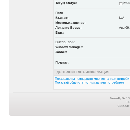
Текущ статус:
Неак
Пол:
Възраст:
N/A
Местонахождение:
Локално Време:
Aug 09,
Език:
Distribution:
Window Manager:
Jabber:
Подпис:
ДОПЪЛНИТЕЛНА ИНФОРМАЦИЯ:
Показване на последните мнения на този потребит
Показвай общи статистики за този потребител.
Powered by SMF 2.0
Th
Създаден