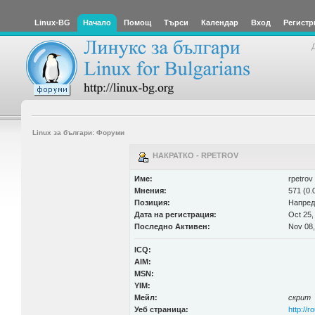
Linux-BG
Начало
Помощ
Търси
Календар
Вход
Регистр
Linux за българи: Форуми
НАКРАТКО - RPETROV
Име:
rpetrov
Мнения:
571 (0.
Позиция:
Напред
Дата на регистрация:
Oct 25,
Последно Активен:
Nov 08,
ICQ:
AIM:
MSN:
YIM:
Мейл:
скрит
Уеб страница:
http://r