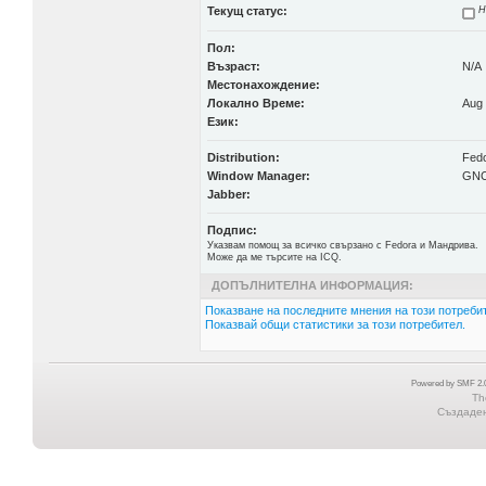
Текущ статус:
Н
Пол:
Възраст:
N/A
Местонахождение:
Локално Време:
Aug 
Език:
Distribution:
Fedo
Window Manager:
GN
Jabber:
Подпис:
Указвам помощ за всичко свързано с Fedora и Мандрива.
Може да ме търсите на ICQ.
ДОПЪЛНИТЕЛНА ИНФОРМАЦИЯ:
Показване на последните мнения на този потребит
Показвай общи статистики за този потребител.
Powered by SMF 2.0
Th
Създадена