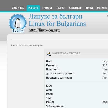
Linux-BG
Начало
Помощ
Търси
Календар
Вход
Регистр
Linux за българи: Форуми
НАКРАТКО - MHYDRA
Име:
mhy
Мнения:
715 
Позиция:
Нап
Дата на регистрация:
Jul 
Последно Активен:
Apr 
ICQ:
AIM:
MSN:
YIM:
Мейл:
скр
Уеб страница: