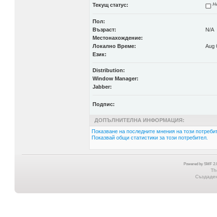
Текущ статус:
Не
Пол:
Възраст:
N/A
Местонахождение:
Локално Време:
Aug 
Език:
Distribution:
Window Manager:
Jabber:
Подпис:
ДОПЪЛНИТЕЛНА ИНФОРМАЦИЯ:
Показване на последните мнения на този потребит
Показвай общи статистики за този потребител.
Powered by SMF 2.0
Th
Създадена