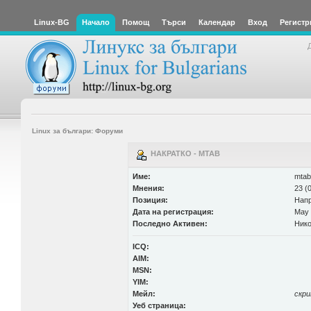
Linux-BG
Начало
Помощ
Търси
Календар
Вход
Регистр
Linux за българи: Форуми
НАКРАТКО - MTAB
Име:
mtab
Мнения:
23 (
Позиция:
Нап
Дата на регистрация:
May 
Последно Активен:
Нико
ICQ:
AIM:
MSN:
YIM:
Мейл:
скр
Уеб страница: