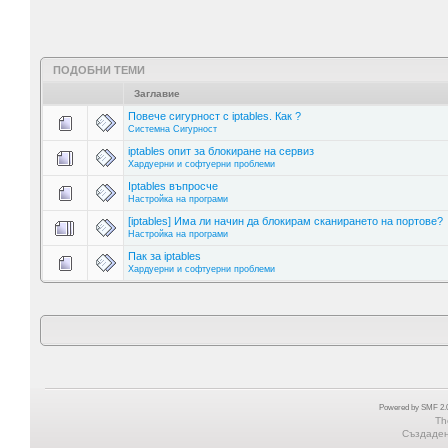
ПОДОБНИ ТЕМИ
Заглавие
Повече сигурност с iptables. Как ?
Системна Сигурност
iptables опит за блокиране на сервиз
Хардуерни и софтуерни проблеми
Iptables въпросче
Настройка на програми
[iptables] Има ли начин да блокирам сканирането на портове?
Настройка на програми
Пак за iptables
Хардуерни и софтуерни проблеми
Powered by SMF 2.0
Th
Създадена