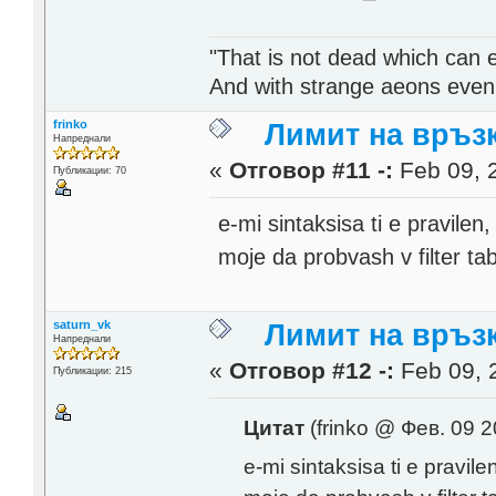
"That is not dead which can et
And with strange aeons even
frinko
Лимит на връзк
Напреднали
«
Отговор #11 -:
Feb 09, 
Публикации: 70
e-mi sintaksisa ti e pravilen,
moje da probvash v filter tab
saturn_vk
Лимит на връзк
Напреднали
«
Отговор #12 -:
Feb 09, 
Публикации: 215
Цитат
(frinko @ Фев. 09 2
e-mi sintaksisa ti e pravilen