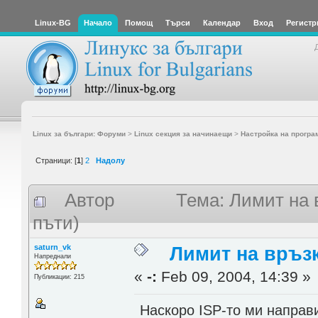
Linux-BG
Начало
Помощ
Търси
Календар
Вход
Регистр
Linux за българи: Форуми
>
Linux секция за начинаещи
>
Настройка на програ
Страници: [
1
]
2
Надолу
Автор
Тема: Лимит на 
пъти)
saturn_vk
Лимит на връзк
Напреднали
«
-:
Feb 09, 2004, 14:39 »
Публикации: 215
Наскоро ISP-то ми направ