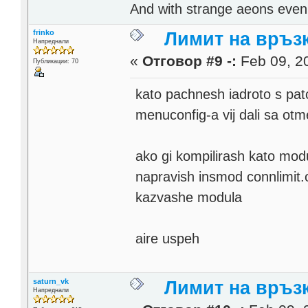
And with strange aeons even
frinko
Лимит на връзк
Напреднали
«
Отговор #9 -:
Feb 09, 20
Публикации: 70
kato pachnesh iadroto s patc
menuconfig-a vij dali sa otm
ako gi kompilirash kato modu
napravish insmod connlimit.
kazvashe modula
aire uspeh
saturn_vk
Лимит на връзк
Напреднали