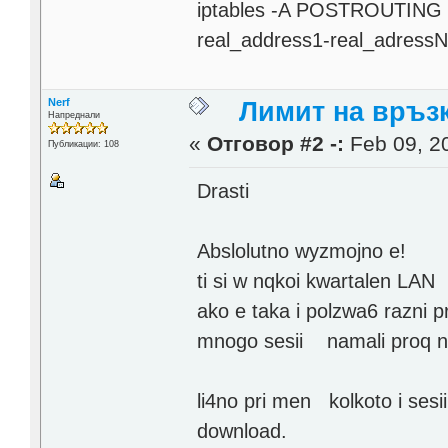
iptables -A POSTROUTING -t
real_address1-real_adress
Nerf
Лимит на връзк
Напреднали
«
Отговор #2 -:
Feb 09, 20
Публикации: 108
Drasti
Abslolutno wyzmojno e!
ti si w nqkoi kwartalen LAN
ako e taka i polzwa6 razni p
mnogo sesii namali proq na
li4no pri men kolkoto i sesi
download.