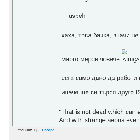
uspeh
хаха, това бачка, значи н
много мерси човече
'>
сега само дано да работи 
иначе ще си търся друго 
"That is not dead which can et
And with strange aeons even
Страници: [
1
]
2
Нагоре