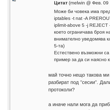
Цитат
(melwin @ Фев. 09 
Може би човека има пред
iptables -t nat -A PREROUTI
iplimit-above 5 -j REJECT -
което ограничава броя на
внимателно уведомява кл
5-та)
Естествено възможни са 
пример за да си наясно 
май точно нещо такова ми 
разбират под "сесии". Дал
протоколи?
а иначе нали мога да приба