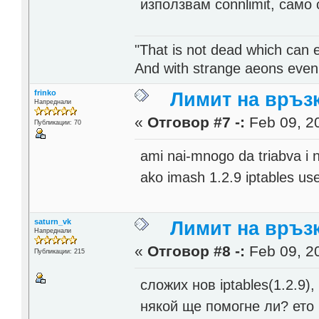
използвам connlimit, само 
"That is not dead which can et
And with strange aeons even
frinko
Лимит на връзк
Напреднали
«
Отговор #7 -:
Feb 09, 20
Публикации: 70
ami nai-mnogo da triabva i n
ako imash 1.2.9 iptables use
saturn_vk
Лимит на връзк
Напреднали
«
Отговор #8 -:
Feb 09, 20
Публикации: 215
сложих нов iptables(1.2.9)
някой ще помогне ли? ето