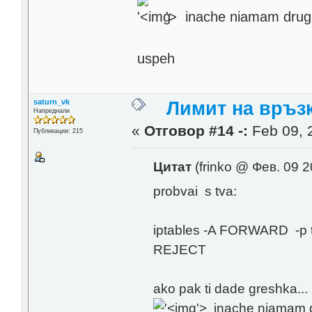
'>
inache niamam drugi 
uspeh
saturn_vk
Лимит на връзк
Напреднали
«
Отговор #14 -:
Feb 09, 
Публикации: 215
Цитат
(frinko @ Фев. 09 2
probvai s tva:
iptables -A FORWARD -p tcp
REJECT
ako pak ti dade greshka...
'>
inache niamam dru