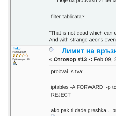
moje da probvash v filter ta
filter tablicata?
"That is not dead which can et
And with strange aeons even
frinko
Лимит на връзк
Напреднали
«
Отговор #13 -:
Feb 09, 
Публикации: 70
probvai s tva:
iptables -A FORWARD -p tcp 
REJECT
ako pak ti dade greshka... p