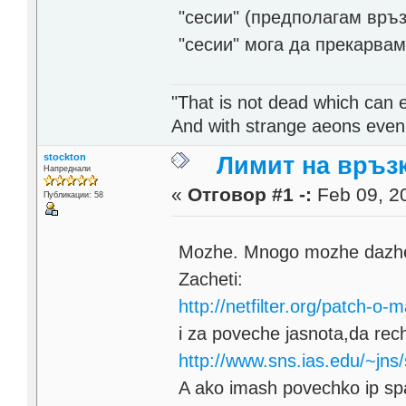
"сесии" (предполагам връз
"сесии" мога да прекарва
"That is not dead which can et
And with strange aeons even
stockton
Лимит на връзк
Напреднали
«
Отговор #1 -:
Feb 09, 20
Публикации: 58
Mozhe. Mnogo mozhe daz
Zacheti:
http://netfilter.org/patch-
i za poveche jasnota,da re
http://www.sns.ias.edu/~jns/
A ako imash povechko ip sp