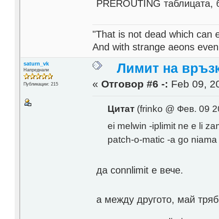
PREROUTING таблицата, бе
"That is not dead which can et
And with strange aeons even
saturn_vk
Лимит на връзк
Напреднали
«
Отговор #6 -:
Feb 09, 20
Публикации: 215
Цитат
(frinko @ Фев. 09 2
ei melwin -iplimit ne e li 
patch-o-matic -a go niama t
да connlimit e вече.
а между другото, май тряб