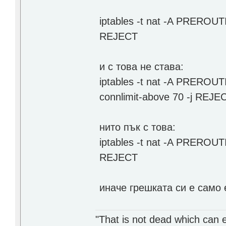
iptables -t nat -A PREROUTI
REJECT
и с това не става:
iptables -t nat -A PREROUTIN
connlimit-above 70 -j REJE
нито пък с това:
iptables -t nat -A PREROUTI
REJECT
иначе грешката си е само е
"That is not dead which can et