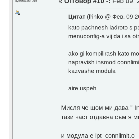
«
Отговор #10 -:
Feb 09, 
Публикации: 215
Цитат
(frinko @ Фев. 09 2
kato pachnesh iadroto s pat
menuconfig-a vij dali sa ot
ako gi kompilirash kato mo
napravish insmod connlimit
kazvashe modula
aire uspeh
Мисля че щом ми дава " Inv
тази част отдавна съм я м
и модула е ipt_connlimit.o