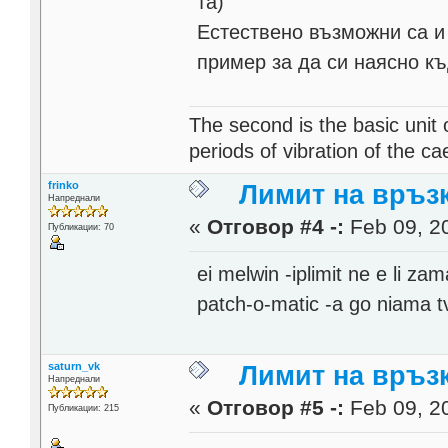
та)
Естествено възможни са и
пример за да си наясно къ
The second is the basic unit 
periods of vibration of the c
frinko
Лимит на връзк
Напреднали
«
Отговор #4 -:
Feb 09, 20
Публикации: 70
ei melwin -iplimit ne e li z
patch-o-matic -a go niama tv
saturn_vk
Лимит на връзк
Напреднали
«
Отговор #5 -:
Feb 09, 20
Публикации: 215