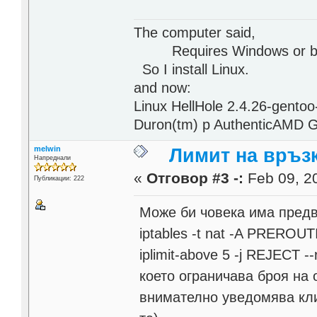
The computer said,
Requires Windows or be
So I install Linux.
and now:
Linux HellHole 2.4.26-gento
Duron(tm) p AuthenticAMD 
melwin
Лимит на връзк
Напреднали
«
Отговор #3 -:
Feb 09, 20
Публикации: 222
Може би човека има предв
iptables -t nat -A PREROUTIN
iplimit-above 5 -j REJECT --r
което ограничава броя на 
внимателно уведомява кли