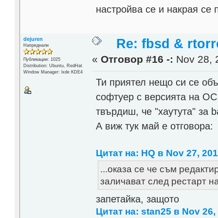
настройва се и накрая се 
dejuren
Re: fbsd & rtor
Напреднали
«
Отговор #16 -:
Nov 28, 
Публикации: 1025
Distribution: Ubuntu, RedHat
Window Manager: lxde KDE4
Ти приятел нещо си се объ
софтуер с версията на ОС
твърдиш, че "хаутута" за 
А виж тук май е отговора:
Цитат на: HQ в Nov 27, 201
...оказа се че съм редакти
заличават след рестарт н
запетайка, защото
Цитат на: stan25 в Nov 26,