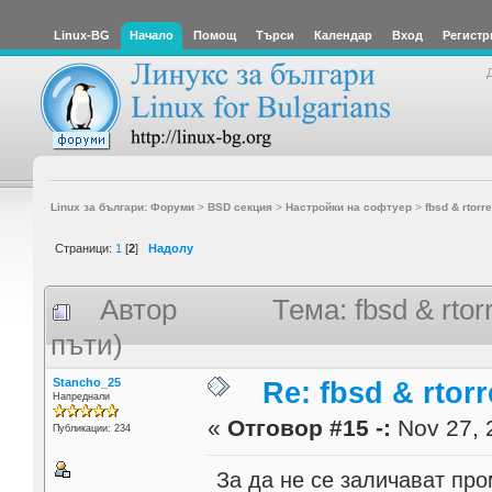
Linux-BG
Начало
Помощ
Търси
Календар
Вход
Регистр
Linux за българи: Форуми
>
BSD секция
>
Настройки на софтуер
>
fbsd & rtorr
Страници:
1
[
2
]
Надолу
Автор
Тема: fbsd & rto
пъти)
Stancho_25
Re: fbsd & rtor
Напреднали
«
Отговор #15 -:
Nov 27, 
Публикации: 234
За да не се заличават пр