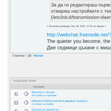
За да ги редактираш първо 
отваряш настройките с те
(/etc/init.d/transmission-dae
«
Последна редакция: Nov 28, 2012, 17:01 от dejuren
»
http://webchat.freenode.net
The quieter you become, the 
Две седмици цъкане с мишк
Страници:
1
[
2
]
Нагоре
ПОДОБНИ ТЕМИ
Заглавие
Rtorrent.rc rtorrent
Настройка на програми
Няколко freebsd /или fbsd-дериват/ въпроси.
Системни настройки
Ctorrent vs rtorrent vs...