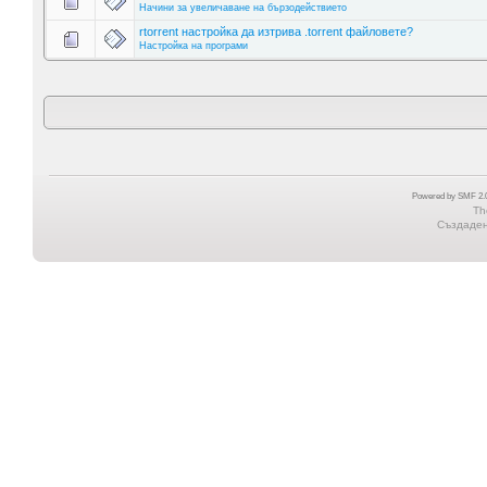
Начини за увеличаване на бързодействието
rtorrent настройка да изтрива .torrent файловете?
Настройка на програми
Powered by SMF 2.0
Th
Създадена