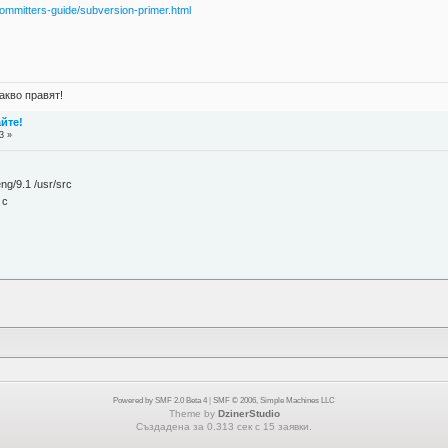
committers-guide/subversion-primer.html
акво правят!
айте!
3 »
ng/9.1 /usr/src
 с
Powered by SMF 2.0 Beta 4
|
SMF © 2006, Simple Machines LLC
Theme by
DzinerStudio
Създадена за 0.313 сек с 15 заявки.