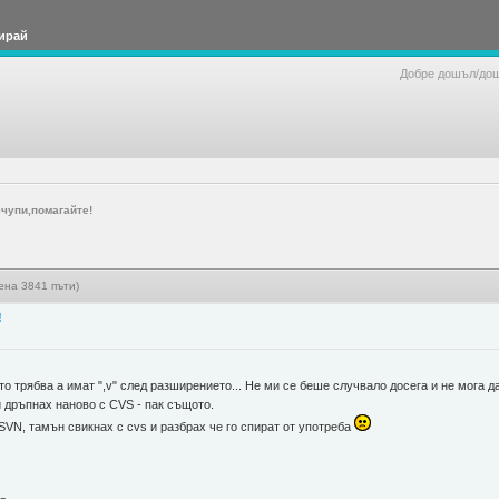
ирай
Добре дошъл/до
 счупи,помагайте!
тена 3841 пъти)
!
то трябва а имат ",v" след разширението... Не ми се беше случвало досега и не мога д
ги дръпнах наново с CVS - пак същото.
 SVN, тамън свикнах с cvs и разбрах че го спират от употреба