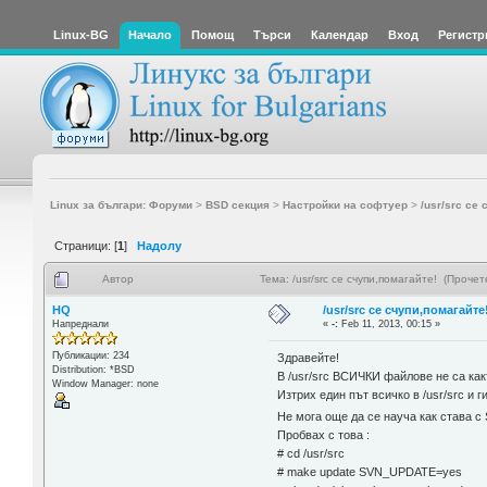
Linux-BG
Начало
Помощ
Търси
Календар
Вход
Регистр
Linux за българи: Форуми
>
BSD секция
>
Настройки на софтуер
>
/usr/src се
Страници: [
1
]
Надолу
Автор
Тема: /usr/src се счупи,помагайте! (Проче
HQ
/usr/src се счупи,помагайте
Напреднали
«
-:
Feb 11, 2013, 00:15 »
Публикации: 234
Здравейте!
Distribution: *BSD
В /usr/src ВСИЧКИ файлове не са как
Window Manager: none
Изтрих един път всичко в /usr/src и 
Не мога още да се науча как става с
Пробвах с това :
# cd /usr/src
# make update SVN_UPDATE=yes