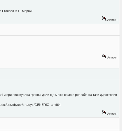
 Freebsd 9.1 . Мерси!
Активен
Активен
ernel и при евентуална грешка дали ще може само с реплейс на тази директория
.edu:/usr/obj/usr/src/sys/GENERIC amd64
Активен