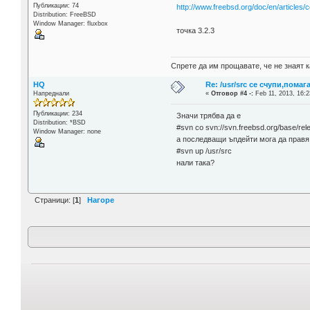
Публикации: 74
http://www.freebsd.org/doc/en/articles/
Distribution: FreeBSD
Window Manager: fluxbox
точка 3.2.3
Спрете да им прощавате, че не знаят к
HQ
Re: /usr/src се счупи,помаг
Напреднали
«
Отговор #4 -:
Feb 11, 2013, 16:2
Публикации: 234
Значи трябва да е
Distribution: *BSD
#svn co svn://svn.freebsd.org/base/rele
Window Manager: none
а последващи ъпдейти мога да правя
#svn up /usr/src
нали така?
Страници: [
1
]
Нагоре