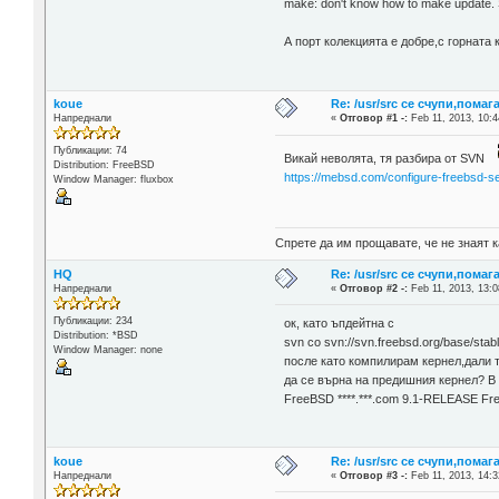
make: don't know how to make update.
А порт колекцията е добре,с горната
koue
Re: /usr/src се счупи,помаг
Напреднали
«
Отговор #1 -:
Feb 11, 2013, 10:4
Публикации: 74
Викай неволята, тя разбира от SVN
Distribution: FreeBSD
https://mebsd.com/configure-freebsd-s
Window Manager: fluxbox
Спрете да им прощавате, че не знаят к
HQ
Re: /usr/src се счупи,помаг
Напреднали
«
Отговор #2 -:
Feb 11, 2013, 13:0
Публикации: 234
ок, като ъпдейтна с
Distribution: *BSD
svn co svn://svn.freebsd.org/base/stabl
Window Manager: none
после като компилирам кернел,дали то
да се върна на предишния кернел? В
FreeBSD ****.***.com 9.1-RELEASE Fr
koue
Re: /usr/src се счупи,помаг
Напреднали
«
Отговор #3 -:
Feb 11, 2013, 14:3