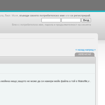
шла,
Гост
. Моля,
въведи своето потребителско име
или
се регистрирай
.
Влез с потребителско име, парола и продължителност на сесията
« назад
напред »
ИЗПЕЧАТАЙ
а мейкна нищо,защото не може да си намери мейк файла а той е Makefile,v .