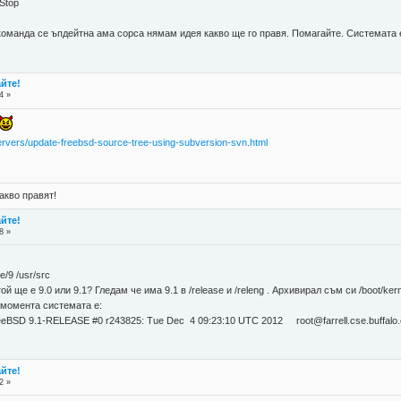
 Stop
 команда се ъпдейтна ама сорса нямам идея какво ще го правя. Помагайте. Системата е
айте!
4 »
ervers/update-freebsd-source-tree-using-subversion-svn.html
акво правят!
айте!
8 »
e/9 /usr/src
й ще е 9.0 или 9.1? Гледам че има 9.1 в /release и /releng . Архивирал съм си /boot/k
 момента системата е:
eeBSD 9.1-RELEASE #0 r243825: Tue Dec 4 09:23:10 UTC 2012 root@farrell.cse.buffalo
айте!
2 »