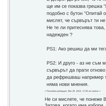
ще им се показва грешка "
подобно с бутон "Опитай о
мислят, че сървърът ти не
Не те ли притеснява това,
надежден ?
PS1: Ако решиш да ми тег
PS2: И друго - аз не съм 
сървърът да прати отново
да рефрешваш например т
няма нови мнения.
«
Последна редакция: Mar 29, 2013, 17:26 от laskov
»
Не си мислете, че понеже 
Затова, когато има избори,