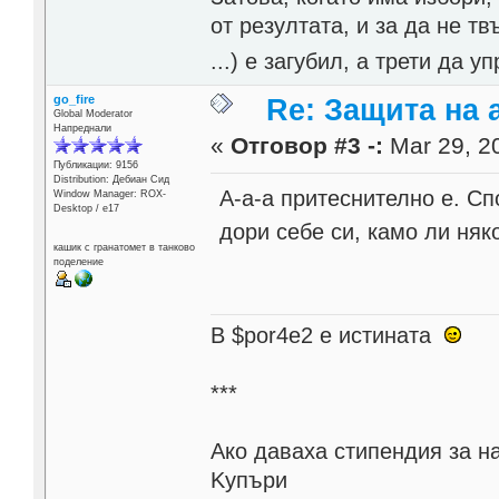
от резултата, и за да не тв
...) е загубил, а трети да
go_fire
Re: Защита на a
Global Moderator
Напреднали
«
Отговор #3 -:
Mar 29, 20
Публикации: 9156
Distribution: Дебиан Сид
A-a-a притеснително е. Сп
Window Manager: ROX-
Desktop / е17
дори себе си, камо ли ня
кашик с гранатомет в танково
поделение
В $por4e2 e истината
***
Aко даваха стипендия за н
Kупъри