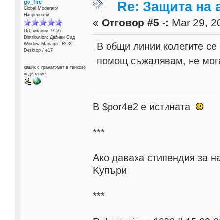
go_fire
Re: Защита на a
Global Moderator
Напреднали
«
Отговор #5 -:
Mar 29, 20
Публикации: 9156
Distribution: Дебиан Сид
В общи линии колегите се 
Window Manager: ROX-
Desktop / е17
помощ съжалявам, не мога 
кашик с гранатомет в танково
поделение
В $por4e2 e истината
***
Aко даваха стипендия за н
Kупъри
***