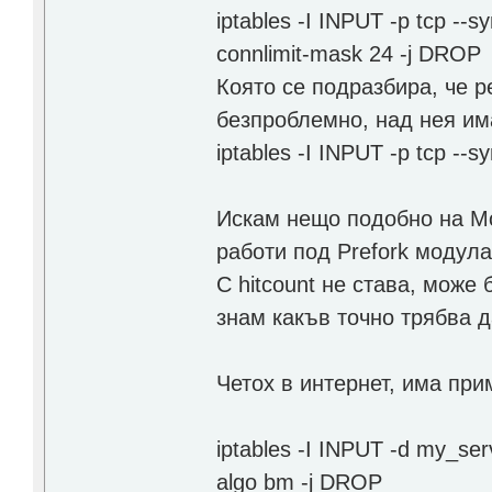
iptables -I INPUT -p tcp --sy
connlimit-mask 24 -j DROP
Която се подразбира, че р
безпроблемно, над нея им
iptables -I INPUT -p tcp --
Искам нещо подобно на Mo
работи под Prefork модула
С hitcount не става, може 
знам какъв точно трябва д
Четох в интернет, има при
iptables -I INPUT -d my_serve
algo bm -j DROP