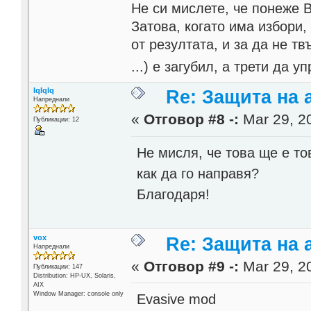
Не си мислете, че понеже 
Затова, когато има избори,
от резултата, и за да не тв
...) е загубил, а трети да
lqlqlq
Re: Защита на a
Напреднали
«
Отговор #8 -:
Mar 29, 20
Публикации: 12
Не мисля, че това ще е т
как да го направя?
Благодаря!
vox
Re: Защита на a
Напреднали
«
Отговор #9 -:
Mar 29, 20
Публикации: 147
Distribution: HP-UX, Solaris,
AIX
Window Manager: console only
Evasive mod