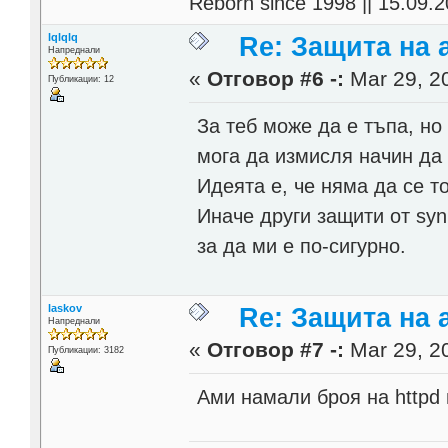
Reborn since 1998 || 15.09.2
lqlqlq
Re: Защита на a
Напреднали
«
Отговор #6 -:
Mar 29, 20
Публикации: 12
За теб може да е тъпа, но
мога да измисля начин да 
Идеята е, че няма да се т
Иначе други защити от syn
за да ми е по-сигурно.
laskov
Re: Защита на a
Напреднали
«
Отговор #7 -:
Mar 29, 20
Публикации: 3182
Ами намали броя на httpd 