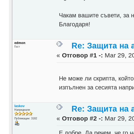
Чакам вашите съвети, за 
Благодаря!
edmon
Re: Защита на a
Гост
«
Отговор #1 -:
Mar 29, 20
Не може ли скрипта, койт
изпълнен за сесията напр
laskov
Re: Защита на a
Напреднали
«
Отговор #2 -:
Mar 29, 20
Публикации: 3182
Е добре. Да речем, че го 