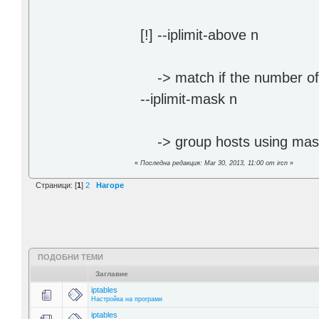
[!] --iplimit-above n
-> match if the number of e
--iplimit-mask n
-> group hosts using mas
«
Последна редакция: Mar 30, 2013, 11:00 от ircn
»
Страници: [
1
]
2
Нагоре
ПОДОБНИ ТЕМИ
Заглавие
iptables
Настройка на програми
iptables