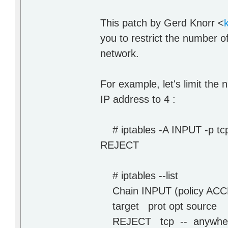
This patch by Gerd Knorr <
you to restrict the number o
network.
For example, let's limit the
IP address to 4 :
# iptables -A INPUT -p tcp --
REJECT
# iptables --list
Chain INPUT (policy ACC
target prot opt sourc
REJECT tcp -- anywhere