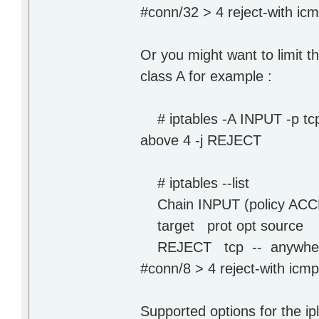
#conn/32 > 4 reject-with ic
Or you might want to limit 
class A for example :
# iptables -A INPUT -p tcp --
above 4 -j REJECT
# iptables --list
Chain INPUT (policy ACC
target prot opt sourc
REJECT tcp -- anywhere
#conn/8 > 4 reject-with icm
Supported options for the ipl