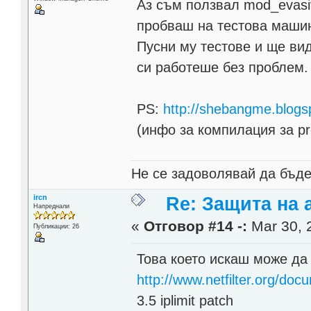
Аз съм ползвал mod_evasi
пробваш на тестова машин
Пусни му тестове и ще ви
си работеше без проблем.
PS:
http://shebangme.blogs
(инфо за компилация за pr
Не се задоволявай да бъде
ircn
Re: Защита на a
Напреднали
«
Отговор #14 -:
Mar 30, 
Публикации: 26
Това което искаш може да с
http://www.netfilter.org/d
3.5 iplimit patch