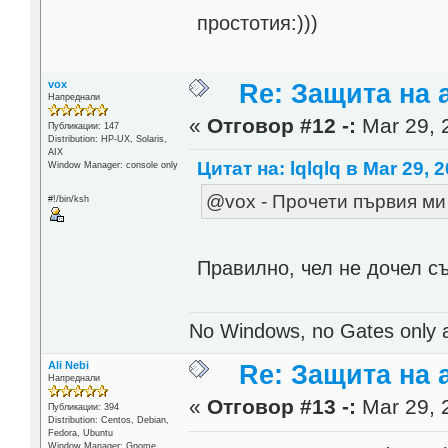
простотия:)))
vox
Re: Защита на a
Напреднали
«
Отговор #12 -:
Mar 29, 
Публикации: 147
Distribution: HP-UX, Solaris,
AIX
Цитат на: lqlqlq в Mar 29, 
Window Manager: console only
@vox - Прочети първия ми 
#!/bin/ksh
Правилно, чел не дочел с
No Windows, no Gates only 
Ali Nebi
Re: Защита на a
Напреднали
«
Отговор #13 -:
Mar 29, 
Публикации: 394
Distribution: Centos, Debian,
Fedora, Ubuntu
Window Manager: Gnome