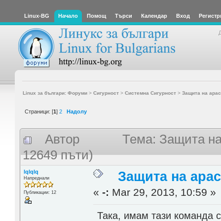
Linux-BG
Начало
Помощ
Търси
Календар
Вход
Регистр
Linux за българи: Форуми
>
Сигурност
>
Системна Сигурност
>
Защита на apach
Страници: [
1
]
2
Надолу
Автор
Тема: Защита на
12649 пъти)
lqlqlq
Защита на apach
Напреднали
«
-:
Mar 29, 2013, 10:59 »
Публикации: 12
Така, имам тази команда 