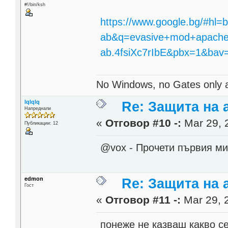
#!/bin/ksh
https://www.google.bg/#hl=b
ab&q=evasive+mod+apache&oq
ab.4fsiXc7rIbE&pbx=1&bav
No Windows, no Gates only 
lqlqlq
Re: Защита на a
Напреднали
«
Отговор #10 -:
Mar 29, 
Публикации: 12
@vox - Прочети първия ми
edmon
Re: Защита на a
Гост
«
Отговор #11 -:
Mar 29, 
понеже не казваш какво с