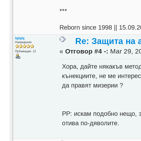
***
Reborn since 1998 || 15.09.2
lqlqlq
Re: Защита на a
Напреднали
«
Отговор #4 -:
Mar 29, 20
Публикации: 12
Хора, дайте някакъв метод
кънекциите, не ме интерес
да правят мизерии ?
PP: искам подобно нещо, з
отива по-дяволите.