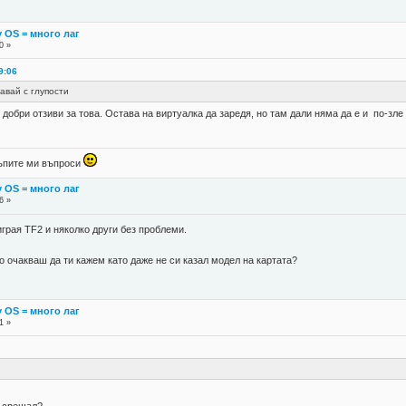
y OS = много лаг
0 »
9:06
авай с глупости
 добри отзиви за това. Остава на виртуалка да заредя, но там дали няма да е и по-зле
 тъпите ми въпроси
y OS = много лаг
6 »
играя TF2 и няколко други без проблеми.
во очакваш да ти кажем като даже не си казал модел на картата?
y OS = много лаг
1 »
и срещал?