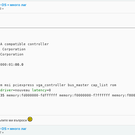
y OS = много лаг
3 »
     
GA compatible controller
A Corporation
 Corporation
0000:01:
00.0
pm msi pciexpress vga_controller bus_master cap_list rom
 
driver
=nouveau 
latency
=0
:
35
 memory:fd000000-fdffffff memory:f0000000-f7ffffff memory:f80
 тъпите ми въпроси
y OS = много лаг
7 »