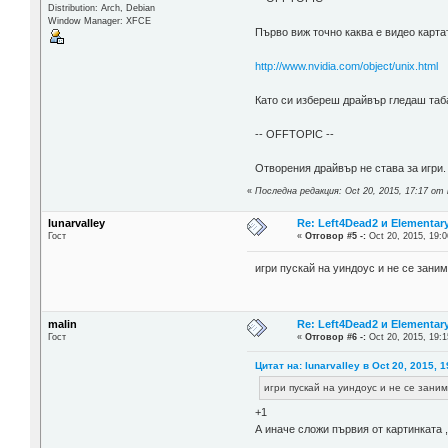
Distribution: Arch, Debian
Window Manager: XFCE
Първо виж точно каква е видео карта
http://www.nvidia.com/object/unix.html
Като си избереш драйвър гледаш таба
-- OFFTOPIC --
Отворения драйвър не става за игри. 
«
Последна редакция: Oct 20, 2015, 17:17 от i
lunarvalley
Re: Left4Dead2 и Elementar
Гост
«
Отговор #5 -:
Oct 20, 2015, 19:0
игри пускай на уиндоус и не се зани
malin
Re: Left4Dead2 и Elementar
Гост
«
Отговор #6 -:
Oct 20, 2015, 19:1
Цитат на: lunarvalley в Oct 20, 2015, 1
игри пускай на уиндоус и не се заним
+1
А иначе сложи първия от картинката 