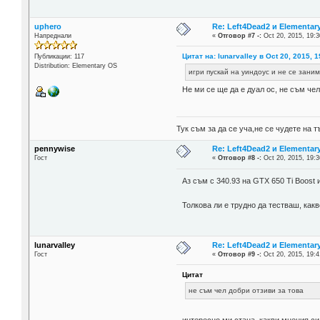
uphero
Re: Left4Dead2 и Elementar
Напреднали
«
Отговор #7 -:
Oct 20, 2015, 19:3
Цитат на: lunarvalley в Oct 20, 2015, 1
Публикации: 117
Distribution: Elementary OS
игри пускай на уиндоус и не се заним
Не ми се ще да е дуал ос, не съм чел
Тук съм за да се уча,не се чудете на
pennywise
Re: Left4Dead2 и Elementar
Гост
«
Отговор #8 -:
Oct 20, 2015, 19:3
Аз съм с 340.93 на GTX 650 Ti Boost 
Толкова ли е трудно да тестваш, как
lunarvalley
Re: Left4Dead2 и Elementar
Гост
«
Отговор #9 -:
Oct 20, 2015, 19:4
Цитат
не съм чел добри отзиви за това
интересно ми стана, какви мнения с