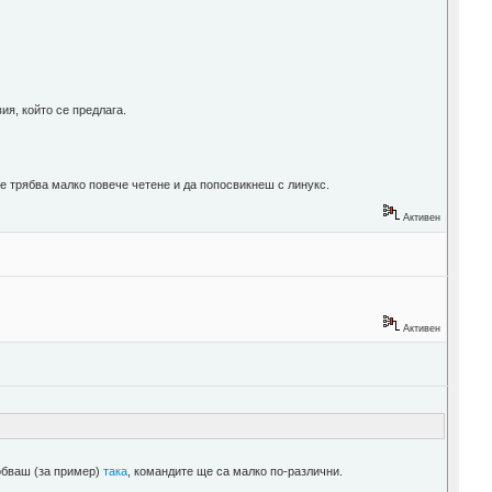
ия, който се предлага.
ече трябва малко повече четене и да попосвикнеш с линукс.
Активен
Активен
робваш (за пример)
така
, командите ще са малко по-различни.