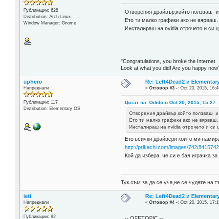
Публикации: 628
Отворения драйвър,който ползваш и за
Distribution: Arch Linux
Ето ти малко графики ако не вярваш
Window Manager: Gnome
Инсталираш на nvidia отрочето и си 
"Congratulations, you broke the Internet
Look at what you did! Are you happy now
uphero
Re: Left4Dead2 и Elementar
Напреднали
«
Отговор #3 -:
Oct 20, 2015, 16:4
Цитат на: Odido в Oct 20, 2015, 15:27
Публикации: 117
Distribution: Elementary OS
Отворения драйвър,който ползваш и з
Ето ти малко графики ако не вярваш
Инсталираш на nvidia отрочето и си 
Ето всички драйвери които ми намир
http://prikachi.com/images/742/841574
Кой да избера, че си е бая играчка за
Тук съм за да се уча,не се чудете на
ieti
Re: Left4Dead2 и Elementar
Напреднали
«
Отговор #4 -:
Oct 20, 2015, 17:1
Публикации: 92
-- OFFTOPIC --