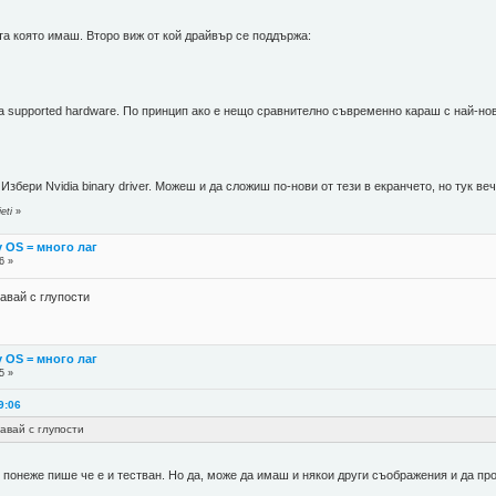
та която имаш. Второ виж от кой драйвър се поддържа:
 supported hardware. По принцип ако е нещо сравнително съвременно караш с най-нов
Избери Nvidia binary driver. Можеш и да сложиш по-нови от тези в екранчето, но тук в
eti
»
y OS = много лаг
6 »
мавай с глупости
y OS = много лаг
5 »
9:06
авай с глупости
, понеже пише че е и тестван. Но да, може да имаш и някои други съображения и да п