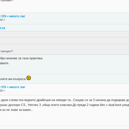
y OS = много лаг
54 »
9:41
и срещал?
обро мнение за тази практика.
авите.
 тъпите ми въпроси
y OS = много лаг
28 »
 и дали сложи последните драйвъри на невидя-та...Сещам се за 3 начина да подкарам д
и цъках доскоро CS , Heroes 3 ,общо взето класики.До преди 2 години бях с dual boot у
аз не знам за какво...