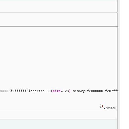
00000-f9ffffff ioport:e000
(
size
=
128
)
 memory:fe000000-fe07ffff
Активен