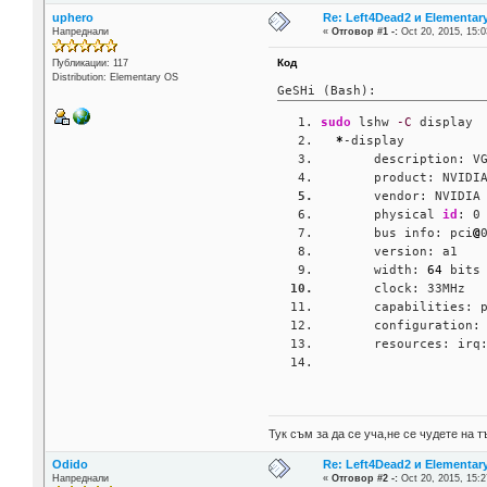
uphero
Re: Left4Dead2 и Elementar
Напреднали
«
Отговор #1 -:
Oct 20, 2015, 15:0
Код
Публикации: 117
Distribution: Elementary OS
GeSHi (Bash):
sudo
 lshw 
-C
 display
*
-display          
       description: V
       product: NVIDI
       vendor: NVIDIA
       physical 
id
: 0
       bus info: pci
@
       version: a1
       width: 
64
 bits
       clock: 33MHz
       capabilities: 
       configuration:
       resources: irq
Тук съм за да се уча,не се чудете на
Odido
Re: Left4Dead2 и Elementar
Напреднали
«
Отговор #2 -:
Oct 20, 2015, 15:2