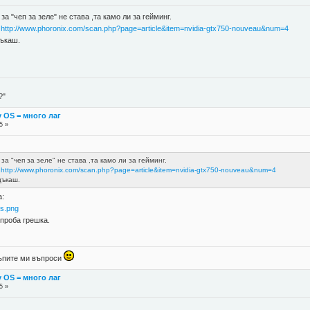
 "чеп за зеле" не става ,та камо ли за гейминг.
.
http://www.phoronix.com/scan.php?page=article&item=nvidia-gtx750-nouveau&num=4
цъкаш.
?"
y OS = много лаг
5 »
а "чеп за зеле" не става ,та камо ли за гейминг.
.
http://www.phoronix.com/scan.php?page=article&item=nvidia-gtx750-nouveau&num=4
цъкаш.
а:
2s.png
 проба грешка.
 тъпите ми въпроси
y OS = много лаг
5 »