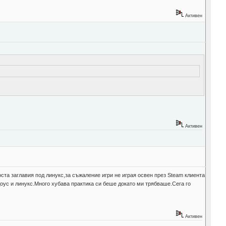
Активен
Активен
оста заглавия под линукс,за съжаление игри не играя освен през Steam клиента
индоус и линукс.Много хубава практика си беше докато ми трябваше.Сега го
Активен