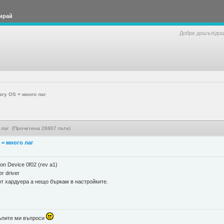
ирай
Добре дошъл/до
ary OS = много лаг
 лаг (Прочетена 28807 пъти)
 = много лаг
on Device 0f02 (rev a1)
r driver
от хардуера а нещо бъркам в настройките.
 тъпите ми въпроси