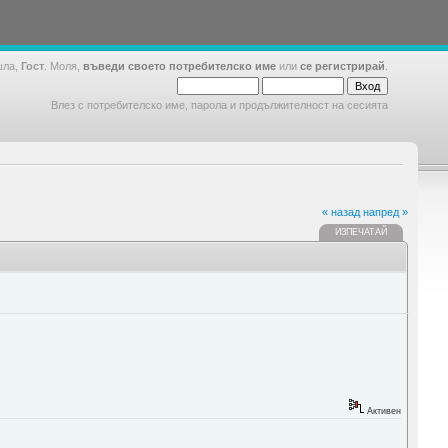
шла,
Гост
. Моля,
въведи своето потребителско име
или
се регистрирай
.
Влез с потребителско име, парола и продължителност на сесията
« назад
напред »
ИЗПЕЧАТАЙ
Активен