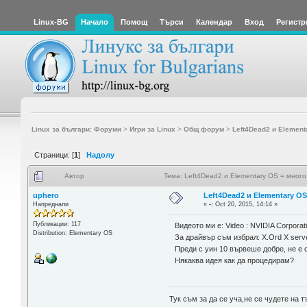
Linux-BG
Начало
Помощ
Търси
Календар
Вход
Регистр
Linux за българи: Форуми
>
Игри за Linux
>
Общ форум
>
Left4Dead2 и Element
Страници: [
1
]
Надолу
Автор
Тема: Left4Dead2 и Elementary OS = много
uphero
Left4Dead2 и Elementary OS
Напреднали
«
-:
Oct 20, 2015, 14:14 »
Публикации: 117
Видеото ми е: Video : NVIDIA Corporati
Distribution: Elementary OS
За драйвър съм избрал: X.Ord X serve
Преди с уин 10 вървеше добре, не е 
Някаква идея как да процедирам?
Тук съм за да се уча,не се чудете на