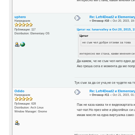
uphero
Re: Left4Dead2 и Elementar
Напреднали
«
Отговор #10 -:
Oct 20, 2015, 19:
Цитат на: lunarvalley в Oct 20, 2015, 1
Публикации: 117
Distribution: Elementary OS
Цитат
не съм чел добри отзиви за това
интересно ми стана, какви мнения с
Да кажем, че не съм чел нито едно д
Ако греша сега е момента да ме попр
Тук съм за да се уча,не се чудете на
Odido
Re: Left4Dead2 и Elementar
Напреднали
«
Отговор #11 -:
Oct 21, 2015, 01:
Публикации: 628
Пак не каза каква ти е видеокартата
Distribution: Arch Linux
чат-пат.Но през wine и playonlinux с
Window Manager: Gnome
имам мисля на една виртуалка само и 