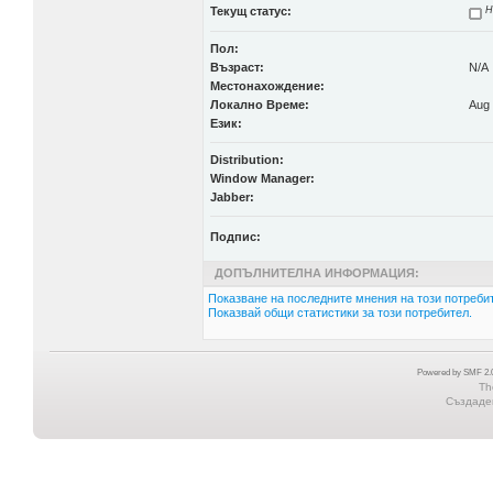
Текущ статус:
Н
Пол:
Възраст:
N/A
Местонахождение:
Локално Време:
Aug 
Език:
Distribution:
Window Manager:
Jabber:
Подпис:
ДОПЪЛНИТЕЛНА ИНФОРМАЦИЯ:
Показване на последните мнения на този потребит
Показвай общи статистики за този потребител.
Powered by SMF 2.0
Th
Създаден