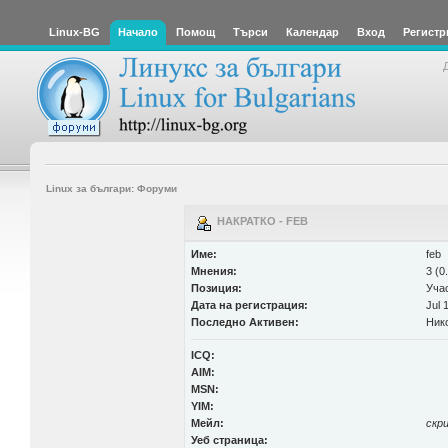
Linux-BG
Начало
Помощ
Търси
Календар
Вход
Регистр
Linux за българи: Форуми
НАКРАТКО - FEB
Име:
feb
Мнения:
3 (0
Позиция:
Уча
Дата на регистрация:
Jul 
Последно Активен:
Ник
ICQ:
AIM:
MSN:
YIM:
Мейл:
скр
Уеб страница: