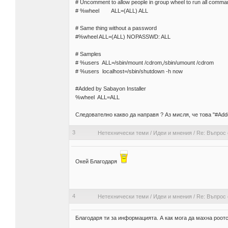
# Uncomment to allow people in group wheel to run all comm
# %wheel ALL=(ALL) ALL
# Same thing without a password
#%wheel ALL=(ALL) NOPASSWD: ALL
# Samples
# %users ALL=/sbin/mount /cdrom,/sbin/umount /cdrom
# %users localhost=/sbin/shutdown -h now
#Added by Sabayon Installer
%wheel ALL=ALL
Следователно какво да направя ? Аз мисля, че това "#Adde
3
Нетехнически теми
/
Идеи и мнения
/
Re: Въпрос 
Окей Благодаря
4
Нетехнически теми
/
Идеи и мнения
/
Re: Въпрос 
Благодаря ти за информацията. А как мога да махна роотс