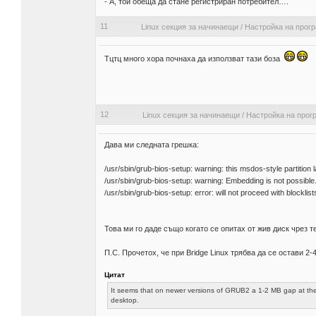
- А, той обеща да стане регистриран потребител….
11
Linux секция за начинаещи
/
Настройка на прог
Тцтц много хора почнаха да използват тази боза
12
Linux секция за начинаещи
/
Настройка на прог
Дава ми следната грешка:
/usr/sbin/grub-bios-setup: warning: this msdos-style partitio
/usr/sbin/grub-bios-setup: warning: Embedding is not possible
/usr/sbin/grub-bios-setup: error: will not proceed with blocklist
Това ми го даде също когато се опитах от жив диск чрез те
П.С. Прочетох, че при Bridge Linux трябва да се остави 
Цитат
It seems that on newer versions of GRUB2 a 1-2 MB gap at the b
desktop.