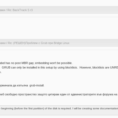
рами
/
Re: BackTrack 5 r3
рами
/
Re: (РЕШЕН)Проблем с Grub при Bridge Linux
n label has no post-MBR gap; embedding won't be possible.
. GRUB can only be installed in this setup by using blocklists. However, blocklists are UNR
s.
рминала да изпълна grub-install.
2-4мб свободно пространство защото цитирам един от администраторите във форума на 
eginning (before the first partition) of the disk is required. I will be creating some documentat