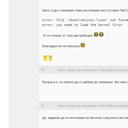
Както и да е направих нова инсталация като оставих 5мб 
error: file '/boot/vmlinuz-linux' not foun
error: you need to load the kernel first
И се отказах от тази дистрибуция
Благодаря ви за помощта
13
Linux секция за начинаещи
/
Настройка на прог
Въпроса е, че немога да се добера до терминал. Ако има 
14
Linux секция за начинаещи
/
Настройка на прог
Да, задавам да се инсталира на /dev/sda след което ми 