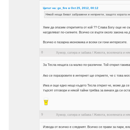
Цитат на: go_fire в Oct 25, 2012, 00:12
Някой неща биват забравени и неприети, защото хората не
Хмм да опазим откритията от кой ?? Слава Богу още не 
натделяват по-силните. Всичко се върти около закона на д
Всичко е пазарна икономика и всеки си гони интересите.
8
Хумор, сатира и забава
/
Живота, вселената и ня
За Тесла нещата са малко по-различни. Той открил таки
Ако се поразровите в интернет ще откриете, че с това мо
Има и още едно нещо където Тесла открил че, може да се
търсят отговори и някой тайни трябва за винаги да си ост
9
Хумор, сатира и забава
/
Живота, вселената и ня
Извода от всичко е следният. Всичко се прави за пари, в