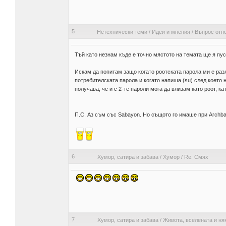
5
Нетехнически теми
/
Идеи и мнения
/
Въпрос отно
Тъй като незнам къде е точно мястото на темата ще я пу
Искам да попитам защо когато роотската парола ми е разли
потребителската парола и когато напиша (su) след което 
получава, че и с 2-те пароли мога да влизам като роот, к
П.С. Аз съм със Sabayon. Но същото го имаше при Archban
6
Хумор, сатира и забава
/
Хумор
/
Re: Смях
7
Хумор, сатира и забава
/
Живота, вселената и ня