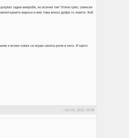
рлуват гадни микроби, но всички тия "птичи грип, свински
компютърните вироси и вие това много добре го знаете. Кой
илм и всеки човек си играе своята роля в него. И както
-: Oct 21, 2012, 10:36