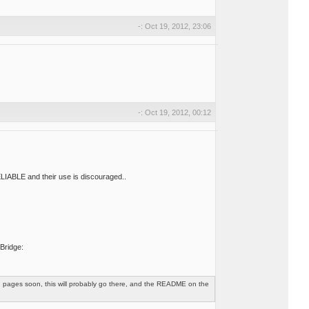
-: Oct 19, 2012, 23:06
-: Oct 19, 2012, 00:12
ELIABLE and their use is discouraged..
Bridge:
ion pages soon, this will probably go there, and the README on the