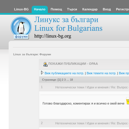
Linux-BG
Начало
Помощ
Търси
Календар
Вход
Регистр
Linux за българи: Форуми
ПОКАЖИ ПУБЛИКАЦИИ - OPAA
Виж публикациите на потр.
|
Виж темите на потр.
|
Виж пр
Страници: [
1
]
2
3
...
18
1
Нетехнически теми
/
Идеи и мнения
/
Re: Въпрос 
Готово благодарско, коментирах я и всичко е окей вече
2
Нетехнически теми
/
Идеи и мнения
/
Re: Въпрос 