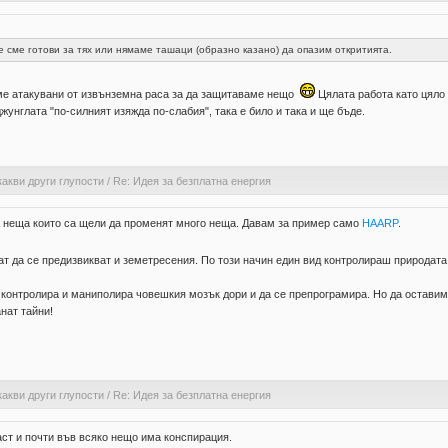
 сме готови за тях или нямаме ташаци (образно казано) да опазим откритията.
сме атакувани от извънземна раса за да защитаваме нещо
Цялата работа като цяло 
жунглата "по-силният изяжда по-слабия", така е било и така и ще бъде.
какви други глупости
/
Re: Идея за безплатна енергия
ва неща които са щели да променят много неща. Давам за пример само
HAARP
.
гат да се предизвикват и земетресения. По този начин един вид контролираш природат
 контролира и маниполира човешкия мозък дори и да се препрограмира. Но да оставим 
анат тайни!
какви други глупости
/
Re: Идея за безплатна енергия
ласт и почти във всяко нещо има конспирация.