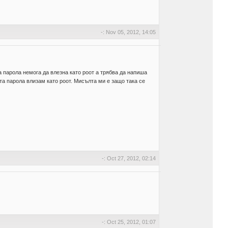
-: Nov 05, 2012, 14:05
та парола немога да влезна като роот а трябва да напиша
та парола влизам като роот. Мисълта ми е защо така се
-: Oct 27, 2012, 02:14
-: Oct 25, 2012, 01:07