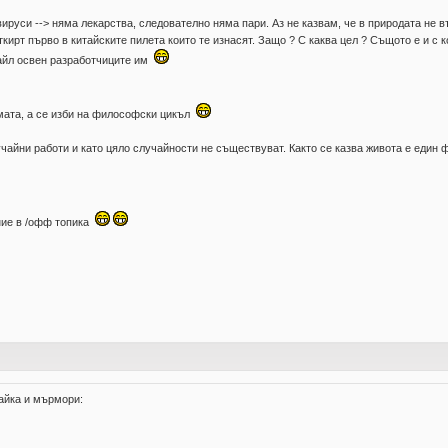
руси --> няма лекарства, следователно няма пари. Аз не казвам, че в природата не въ
откирт първо в китайските пилета които те изнасят. Защо ? С каква цел ? Същото е и с 
тайл освен разработчиците им
емата, а се изби на философски цикъл
чайни работи и като цяло случайности не съществуват. Както се казва живота е един ф
ение в /офф топика
айка и мърмори: