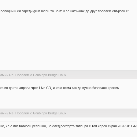
свободни и си зареди grub menu-то но пък се натъкнах да друг проблем свързан с:
d
рами
/
Re: Проблем с Grub при Bridge Linux
начин да го направа чрез Live CD, иначе няма как да пусна безопасен режим.
рами
/
Re: Проблем с Grub при Bridge Linux
пише, че е инсталиран успешно, но след рестарта запецва с тоя черен екран и GRUB GR