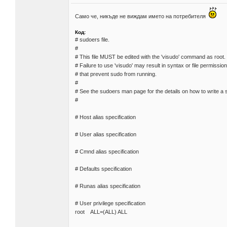
Само че, никъде не виждам името на потребителя
Код:
# sudoers file.
#
# This file MUST be edited with the 'visudo' command as root.
# Failure to use 'visudo' may result in syntax or file permissio
# that prevent sudo from running.
#
# See the sudoers man page for the details on how to write a s
#
# Host alias specification
# User alias specification
# Cmnd alias specification
# Defaults specification
# Runas alias specification
# User privilege specification
root ALL=(ALL) ALL