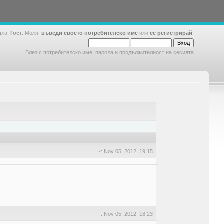
шла,
Гост
. Моля,
въведи своето потребителско име
или
се регистрирай
.
Влез с потребителско име, парола и продължителност на сесията
-: Nov 05, 2012, 19:15
-: Nov 05, 2012, 18:23