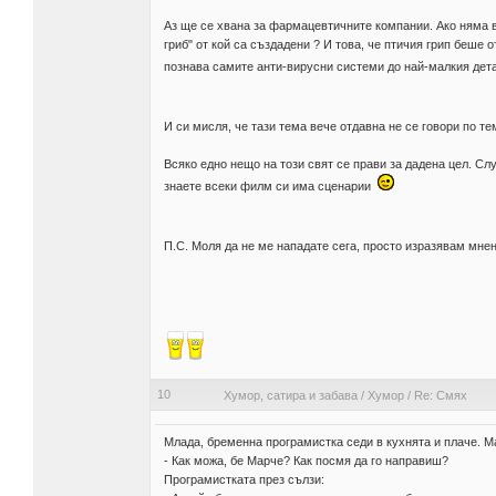
Аз ще се хвана за фармацевтичните компании. Ако няма ви
гриб" от кой са създадени ? И това, че птичия грип беше 
познава самите анти-вирусни системи до най-малкия де
И си мисля, че тази тема вече отдавна не се говори по т
Всяко едно нещо на този свят се прави за дадена цел. Слу
знаете всеки филм си има сценарии
П.С. Моля да не ме нападате сега, просто изразявам мн
10
Хумор, сатира и забава
/
Хумор
/
Re: Смях
Млада, бременна програмистка седи в кухнята и плаче. М
- Как можа, бе Марче? Как посмя да го направиш?
Програмистката през сълзи: