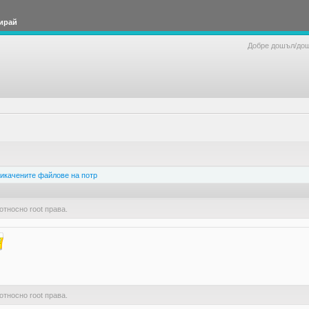
ирай
Добре дошъл/до
икачените файлове на потр
относно root права.
относно root права.