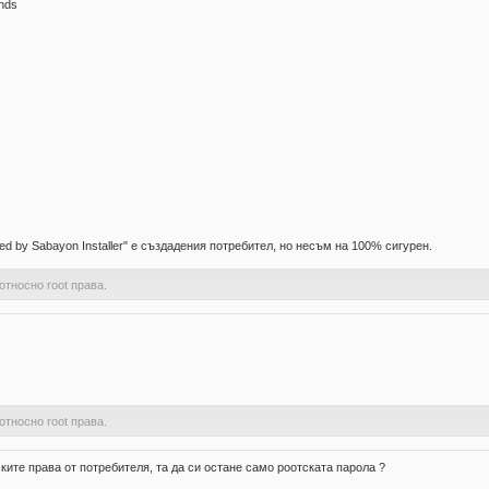
ands
d by Sabayon Installer" е създадения потребител, но несъм на 100% сигурен.
относно root права.
относно root права.
ките права от потребителя, та да си остане само роотската парола ?