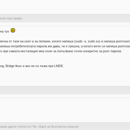
сно root права.
сна тук
чна от тази на user-а за логване, когато напиша (sudo -s, sudo su) и напиша роотска
напиша потребителската парола ми дава, че е грешна, а когато вече си напиша роотска
ато при самата инсталация има поле за попълване точно конкретно за роот парола.
g, Bridge linux и ако не се лъжа при LMDE.
какви други глупости
/
Re: Идея за безплатна енергия