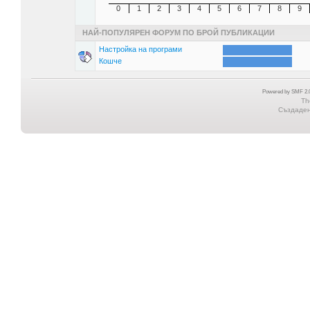
0
1
2
3
4
5
6
7
8
9
НАЙ-ПОПУЛЯРЕН ФОРУМ ПО БРОЙ ПУБЛИКАЦИИ
Настройка на програми
Кошче
Powered by SMF 2.0
Th
Създадена