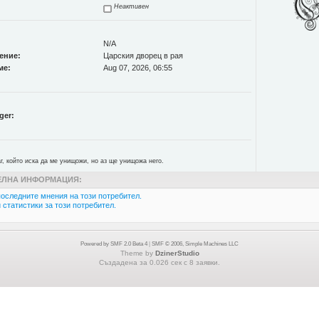
Неактивен
N/A
ение:
Царския дворец в рая
ме:
Aug 07, 2026, 06:55
ger:
г, който иска да ме унищожи, но аз ще унищожа него.
ЛНА ИНФОРМАЦИЯ:
оследните мнения на този потребител.
статистики за този потребител.
Powered by SMF 2.0 Beta 4
|
SMF © 2006, Simple Machines LLC
Theme by
DzinerStudio
Създадена за 0.026 сек с 8 заявки.