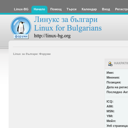
Linux-BG
Начало
Помощ
Търси
Календар
Вход
Регистр
Linux за българи: Форуми
НАКРАТК
Име:
Мнения:
Позиция:
Дата на реги
Последно Ак
ICQ:
AIM:
MSN:
YIM:
Мейл:
Уеб страница