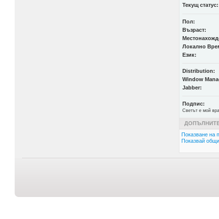
Текущ статус:
Пол:
Възраст:
Местонахожд
Локално Вре
Език:
Distribution:
Window Mana
Jabber:
Подпис:
Светът е мой вра
ДОПЪЛНИТЕ
Показване на п
Показвай общи 