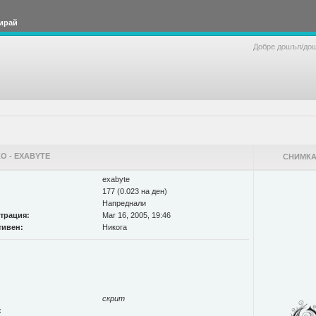
ирай
Добре дошъл/до
О - EXABYTE
СНИМКА
exabyte
177 (0.023 на ден)
Напреднали
страция:
Mar 16, 2005, 19:46
тивен:
Никога
скрит
: