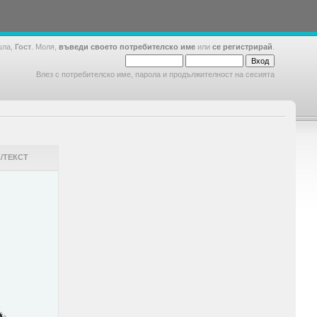
шла,
Гост
. Моля,
въведи своето потребителско име
или
се регистрирай
.
Влез с потребителско име, парола и продължителност на сесията
/ТЕКСТ