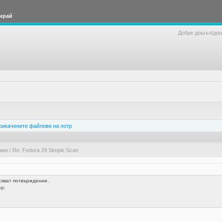
ирай
Добре дошъл/до
рикачените файлове на потр
ами
/
Re: Fedora 29 Simple Scan
скват потвърждение.
р: