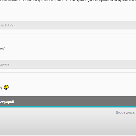
общо някой се занимава да вкарва такива. Иначе трябва да си поръчвам от чужбина и 
за 1U ??
ия?
форума
а ?