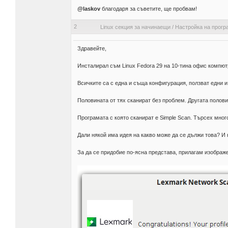
@laskov
благодаря за съветите, ще пробвам!
2
Linux секция за начинаещи
/
Настройка на прогр
Здравейте,
Инсталирал съм Linux Fedora 29 на 10-тина офис компют
Всичките са с една и съща конфигурация, ползват едни 
Половината от тях сканират без проблем. Другата половин
Програмата с която сканират е Simple Scan. Търсех мно
Дали някой има идея на какво може да се дължи това? И к
За да се придобие по-ясна представа, прилагам изображе