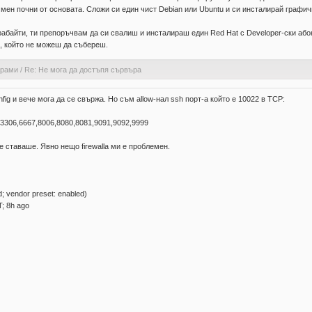
 мен почни от основата. Сложи си един чист Debian или Ubuntu и си инсталирай графич
абайти, ти препоръчвам да си свалиш и инсталираш един Red Hat с Developer-ски абон
, който не можеш да събереш.
грами
/
Re: Не мога да достъпя сървъра
fig и вече мога да се свържа. Но съм allow-нал ssh порт-а който е 10022 в TCP:
3,3306,6667,8006,8080,8081,9091,9092,9999
не ставаше. Явно нещо firewalla ми е проблемен.
; vendor preset: enabled)
T; 8h ago