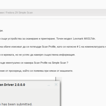
ами
/
Fedora 29 Simple Scan
ри.
и същи устройства за сканиране и принтиране. Точен модел: Lexmark MX317dn.
а обаче изискват да се потвърди Scan Profile, като се натисне # 1 на номенклатурата 
го в мрежата, но не успях да намеря съществена информация.
ъде евентуално се намира Scan Profile на Simple Scan ?
ние от прозореца, който се появява при някои от машините.