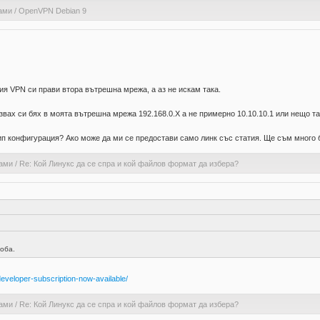
ами
/
OpenVPN Debian 9
ия VPN си прави втора вътрешна мрежа, а аз не искам така.
вах си бях в моята вътрешна мрежа 192.168.0.X а не примерно 10.10.10.1 или нещо та
 тип конфигурация? Ако може да ми се предостави само линк със статия. Ще съм много 
рами
/
Re: Кой Линукс да се спра и кой файлов формат да избера?
оба.
developer-subscription-now-available/
рами
/
Re: Кой Линукс да се спра и кой файлов формат да избера?