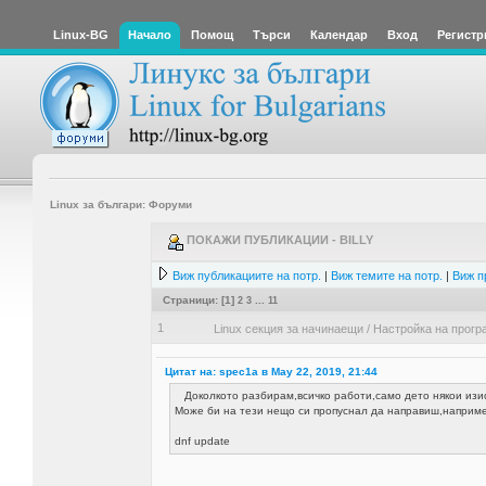
Linux-BG
Начало
Помощ
Търси
Календар
Вход
Регистр
Linux за българи: Форуми
ПОКАЖИ ПУБЛИКАЦИИ - BILLY
Виж публикациите на потр.
|
Виж темите на потр.
|
Виж п
Страници: [
1
]
2
3
...
11
1
Linux секция за начинаещи
/
Настройка на прогр
Цитат на: spec1a в May 22, 2019, 21:44
Доколкото разбирам,всичко работи,само дето някои изи
Може би на тези нещо си пропуснал да направиш,наприме
dnf update