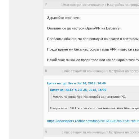
7
Linux секция за начинаещи
/
Настройка на прогр
Здравейте приятели,
Опитвам се да настроя OpenVPN на Debian 9.
Проблема обаче е, че все попадам на статии в които сам
Преди време ми бяха настроили такъв VPN и като се върз
Някой знае ли как се прави това или как се нарича този
8
Linux секция за начинаещи
/
Настройка на прог
Цитат на: go_fire в Jul 26, 2018, 16:40
Цитат на: bILLY в Jul 26, 2018, 15:39
Мисля, че няма Red Hat релийз за настолно PC.
Същия този RHEL е и за настолни машини. Ама бие по дж
https://developers.redhat.com/blog/2016/03/31/no-cost-rhel-
9
Linux секция за начинаещи
/
Настройка на прог