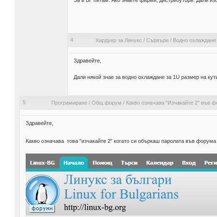
За в БГ питам. Ако знаете фирми, дистрибутори. Дали из
4
Хардуер за Линукс
/
Сървъри
/
Водно охлаждане 
Здравейте,
Дали някой знае за водно охлаждане за 1U размер на кут
5
Програмиране
/
Общ форум
/
Какво означава "Изчакайте 2" във 
Здравейте,
Какво означава това "изчакайте 2" когато си объркаш паролата във форум