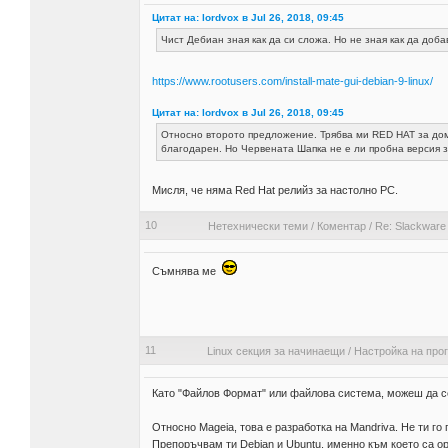
Цитат на: lordvox в Jul 26, 2018, 09:45
Чист Дебиан зная как да си сложа. Но не зная как да до
https://www.rootusers.com/install-mate-gui-debian-9-linux/
Цитат на: lordvox в Jul 26, 2018, 09:45
Относно второто предложение. Трябва ми RED HAT за дома
благодарен. Но Червената Шапка не е ли пробна версия з
Мисля, че няма Red Hat релийз за настолно PC.
10
Нетехнически теми
/
Коментар
/
Re: Slackware
Съмнява ме
11
Linux секция за начинаещи
/
Настройка на про
Като "Файлов Формат" или файлова система, можеш да се 
Относно Mageia, това е разработка на Mandriva. Нe ти г
Препоръчвам ти Debian и Ubuntu, именно към което са ори