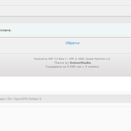
ами
/
Re: OpenVPN Debian 9