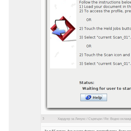
3
Хардуер за Линукс
/
Сървъри
/
Re: Водно охлажд