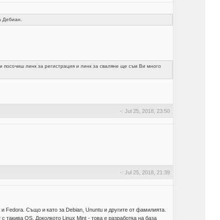
а Дебиан.
 посочиш линк за регистрация и линк за сваляне ще съм Ви много
-: Jul 25, 2018, 23:50
-: Jul 25, 2018, 21:39
и Fedora. Също и като за Debian, Ununtu и другите от фамилията.
 такива OS. Доколкото Linux Mint - това е разработка на база