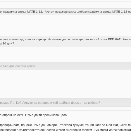
бавя графична среда МАТЕ 1.12. Ако ми покажеш как се добавя графична среда МАТЕ 1.12 н
шен компютър, а не за сървър. Не можах да се регистрирам на сайта на RED HAT. Ако ми
а 30 дни?
 е във финансова криза
грами
/
Re: Кой Линукс да се спра и кой файлов формат да избера?
спреш на ext4. Няма да ти пречи като цяло.
о препоръчвам, понеже няма да намериш толкова документация като за Red Hat, CentOS 
ентирани в бърлгарското общество и този български форум. Тук могат да ти помогнат с