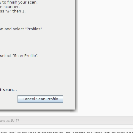
ане за 1U ??