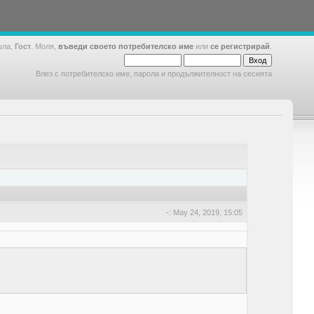
шла,
Гост
. Моля,
въведи своето потребителско име
или
се регистрирай
.
Влез с потребителско име, парола и продължителност на сесията
-: May 24, 2019, 15:05