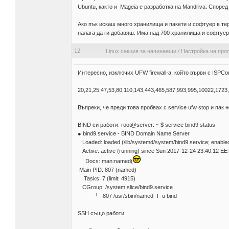
Ubuntu, както и Mageia е разработка на Mandriva. Според
Ако пък искаш много хранилища и пакети и софтуер в тер
налага да ги добавяш. Има над 700 хранилища и софтуер
12
Linux секция за начинаещи
/
Настройка на про
Интересно, изключих UFW firewall-a, който върви с ISPCon
20,21,25,47,53,80,110,143,443,465,587,993,995,10022,172
Въпреки, че преди това пробвах с service ufw stop и пак 
BIND си работи: root@server: ~ $ service bind9 status
● bind9.service - BIND Domain Name Server
Loaded: loaded (/lib/systemd/system/bind9.service; enabled
Active: active (running) since Sun 2017-12-24 23:40:12 EE
Docs: man:named(
Main PID: 807 (named)
Tasks: 7 (limit: 4915)
CGroup: /system.slice/bind9.service
└─807 /usr/sbin/named -f -u bind
SSH също работи: