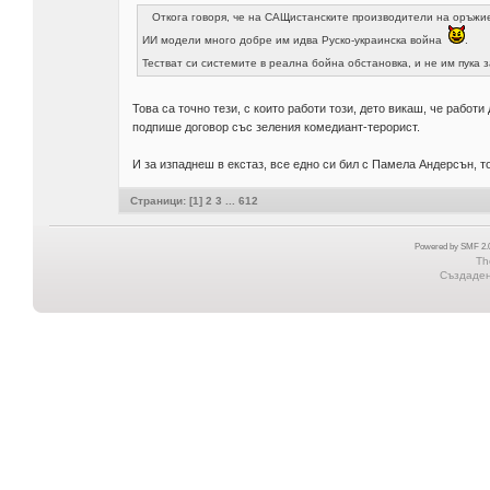
Откога говоря, че на САЩистанските производители на оръжие
ИИ модели много добре им идва Руско-украинска война
.
Тестват си системите в реална бойна обстановка, и не им пука 
Това са точно тези, с които работи този, дето викаш, че работ
подпише договор със зеления комедиант-терорист.
И за изпаднеш в екстаз, все едно си бил с Памела Андерсън, т
Страници: [
1
]
2
3
...
612
Powered by SMF 2.0
Th
Създадена