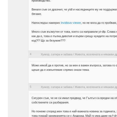
производство.
Винаги съм се дразнил, че ytdl и наследниците му не поддържат
бягаме.
Напоследък намерих
invidious-viewer
, но не мога да го пробва
Много съм възмутен от това, което са направили yt-dlp. Слава
как да е, това е пълна дивотия и върви срещу нуждите на потре
код?!? Що за безумие???
4
Хумор, сатира и забава
/
Живота, вселената и някакви д
Може някой да е против, но за мен е важен въпроса, затова го 
щеше да е извънтемие спрямо онази тема.
5
Хумор, сатира и забава
/
Живота, вселената и някакви д
Сигурен съм, че не си имал предвид, че Гългъл са вредни на 
собствените си разбирания.
Но понеже според мен това е най-важната новина за годината, 
това покрай заниманията си с Андроид. Май го има даже на f-dro