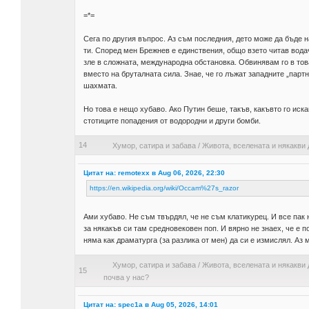
=*=
Сега по другия въпрос. Аз съм последния, дето може да бъде на
ти. Според мен Брежнев е единствения, общо взето читав вода
зле в сложната, международна обстановка. Обвинявам го в това
вместо на бруталната сила. Знае, че го лъжат западните „партн
шахмата.
Но това е нещо хубаво. Ако Путин беше, такъв, какъвто го иска
стотиците попадения от водородни и други бомби.
14
Хумор, сатира и забава
/
Живота, вселената и някакви 
Цитат на: remotexx в Aug 06, 2026, 22:30
https://en.wikipedia.org/wiki/Occam%27s_razor
Ами хубаво. Не съм твърдял, че не съм клатикурец. И все пак 
за някакъв си там средновековен поп. И вярно не знаех, че е п
няма как драматурга (за разлика от мен) да си е измислял. Аз 
Хумор, сатира и забава
/
Живота, вселената и някакви 
15
почва у нас?
Цитат на: spec1a в Aug 05, 2026, 14:01