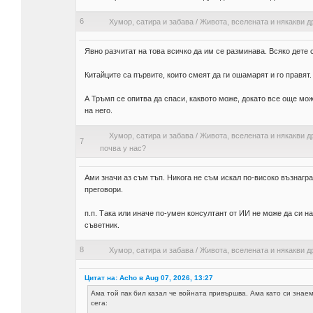
6
Хумор, сатира и забава
/
Живота, вселената и някакви д
Явно разчитат на това всичко да им се разминава. Всяко дете 
Китайците са първите, които смеят да ги ошамарят и го правят.
А Тръмп се опитва да спаси, каквото може, докато все още мож
на него.
Хумор, сатира и забава
/
Живота, вселената и някакви д
7
почва у нас?
Ами значи аз съм тъп. Никога не съм искал по-високо възнагра
преговори.
п.п. Така или иначе по-умен консултант от ИИ не може да си 
съветник.
8
Хумор, сатира и забава
/
Живота, вселената и някакви д
Цитат на: Acho в Aug 07, 2026, 13:27
Ама той пак бил казал че войната привършва. Ама като си знаем 
сега: