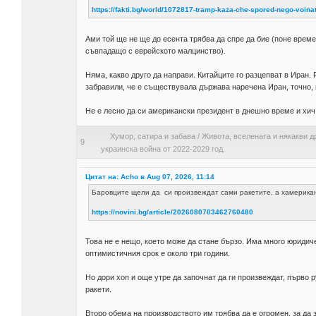
https://fakti.bg/world/1072817-tramp-kaza-che-spored-nego-voinat
Ами той ще не ще до есента трябва да спре да бие (поне време
съвпадащо с еврейското малцинство).
Няма, какво друго да направи. Китайците го разцепват в Иран. 
забравили, че е съществувала държава наречена Иран, точно, 
Не е лесно да си американски президент в днешно време и хич
Хумор, сатира и забава
/
Живота, вселената и някакви д
9
украинска война от 2022-2029 год.
Цитат на: Acho в Aug 07, 2026, 11:14
Баровците щели да си произвеждат сами ракетите, а хамерикан
https://novini.bg/article/2026080703462760480
Това не е нещо, което може да стане бързо. Има много юриди
оптимистичния срок е около три години.
Но дори хоп и още утре да започнат да ги произвеждат, първо 
ракети.
Второ обема на производството им трябва да е огромен, за да 