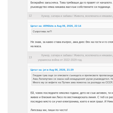
Безкрайно закъсняха. Това трябваше да го правят от началото
ръководство няма никаква жал към собствените си поданици.
12
Хумор, сатира и забава
/
Живота, вселената и някакви 
Цитат на: 4096bits в Aug 06, 2026, 22:14
Съпротива ли?!
Не знам, за какво става въпрос, ама днес бях на гости и го сп
на маса.
Хумор, сатира и забава
/
Живота, вселената и някакви 
13
украинска война от 2022-2029 год.
Цитат на: jet в Aug 06, 2026, 21:29
Гледам тука още си описвате сънищата и преписвате пропаганда
Ама Лилипуткин се оказа най-некадърният руски ръководител. 
Много му се кефите на Путкин ама помогна за разпада на СССР,
Ей, човек последните няколко години, дето не съм активен, ти
живее и близкия ми Лисо по вестникарската линия. С теб се ра
последно място си учил електроника, което е моя граал. И Ник
Липсваш ми, пиши по-често!