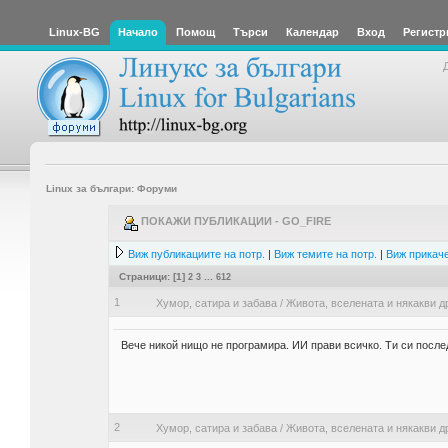
Linux-BG
Начало
Помощ
Търси
Календар
Вход
Регистр
Linux за българи: Форуми
ПОКАЖИ ПУБЛИКАЦИИ - GO_FIRE
Виж публикациите на потр.
|
Виж темите на потр.
|
Виж прикаче
Страници: [
1
]
2
3
...
612
1
Хумор, сатира и забава
/
Живота, вселената и някакви д
Вече никой нищо не програмира. ИИ прави всичко. Ти си после
2
Хумор, сатира и забава
/
Живота, вселената и някакви д