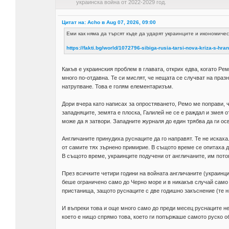
украинска война от 2022-2029 год.
Цитат на: Acho в Aug 07, 2026, 09:00
Еми как няма да търсят къде да ударят украинците и икономическ
https://fakti.bg/world/1072796-sibiga-rusia-tarsi-nova-kriza-s-hran
Какъв е украинския проблем в главата, открих едва, когато Ре
много по-отдавна. Те си мислят, че нещата се случват на праз
натрупване. Това е голям елементаризъм.
Дори вчера като написах за опростяването, Ремо ме поправи, че
западняците, земята е плоска, Галилей не се е раждал и змея о
може да я затвори. Западните журналя до един трябва да ги ос
Англичаните принудиха руснаците да го направят. Те не исках
от самите тях зърнено примирие. В същото време се опитаха 
В същото време, украинците подучени от англичаните, им потоп
През всичките четири години на войната англичаните (украинци
беше ограничено само до Черно море и в никакъв случай само 
пристанища, защото руснаците с две годишно закъснение (те ни
И въпреки това и още много само до преди месец руснаците не 
което е нищо спрямо това, което ги попържаше самото руско о