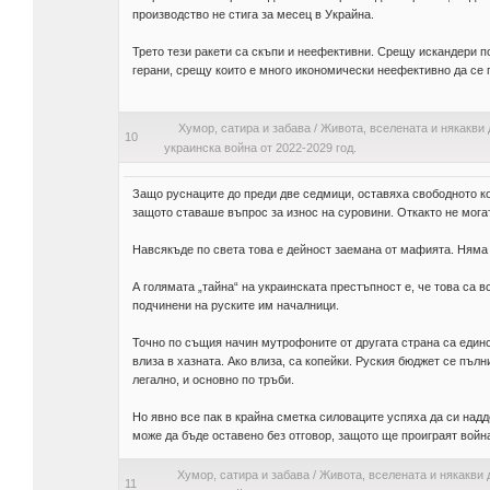
производство не стига за месец в Украйна.
Трето тези ракети са скъпи и неефективни. Срещу искандери п
герани, срещу които е много икономически неефективно да се 
Хумор, сатира и забава
/
Живота, вселената и някакви 
10
украинска война от 2022-2029 год.
Защо руснаците до преди две седмици, оставяха свободното к
защото ставаше въпрос за износ на суровини. Откакто не могат
Навсякъде по света това е дейност заемана от мафията. Няма о
А голямата „тайна“ на украинската престъпност е, че това са 
подчинени на руските им началници.
Точно по същия начин мутрофоните от другата страна са единст
влиза в хазната. Ако влиза, са копейки. Руския бюджет се пълн
легално, и основно по тръби.
Но явно все пак в крайна сметка силоваците успяха да си надд
може да бъде оставено без отговор, защото ще проиграят войн
Хумор, сатира и забава
/
Живота, вселената и някакви 
11