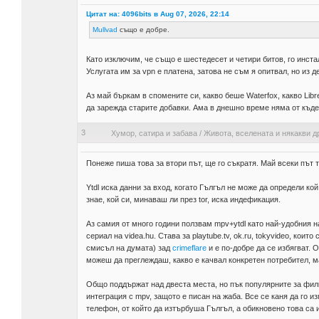
Цитат на: 4096bits в Aug 07, 2026, 22:14
Mullvad
също е добре.
Като изключим, че също е шестедесет и четири битов, го инстали
Услугата им за vpn е платена, затова не съм я опитвал, но из д
Аз май бъркам в спомените си, какво беше Waterfox, какво Libr
да зарежда старите добавки. Ама в днешно време няма от къде
3
Хумор, сатира и забава
/
Живота, вселената и някакви д
Понеже пиша това за втори път, ще го съкратя. Май всеки път т
Ytdl иска данни за вход, когато Гългъл не може да определи ко
знае, кой си, минаваш ли през tor, иска индефикация.
Аз самия от много години ползвам mpv+ytdl като най-удобния н
сериал на videa.hu. Става за playtube.tv, ok.ru, tokyvideo, коит
смисъл на думата) зад
crimeflare
и е по-добре да се избягват. О
можеш да преглеждаш, какво е качвал конкретен потребител, м
Общо поддържат над двеста места, но пък популярните за филми
интеграция с mpv, защото е писан на жаба. Все се каня да го и
телефон, от който да изтърбуша Гългъл, а обикновено това са