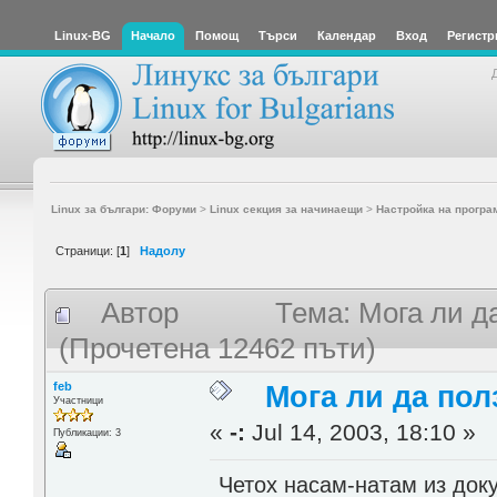
Linux-BG
Начало
Помощ
Търси
Календар
Вход
Регистр
Linux за българи: Форуми
>
Linux секция за начинаещи
>
Настройка на програ
Страници: [
1
]
Надолу
Автор
Тема: Мога ли 
(Прочетена 12462 пъти)
feb
Мога ли да по
Участници
«
-:
Jul 14, 2003, 18:10 »
Публикации: 3
Четох насам-натам из доку