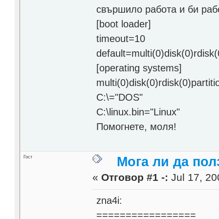
свършило работа и би рабо
[boot loader]
timeout=10
default=multi(0)disk(0)rdisk
[operating systems]
multi(0)disk(0)rdisk(0)parti
C:\="DOS"
C:\linux.bin="Linux"
Помогнете, моля!
Гост
Мога ли да по
«
Отговор #1 -:
Jul 17, 20
zna4i:
=================