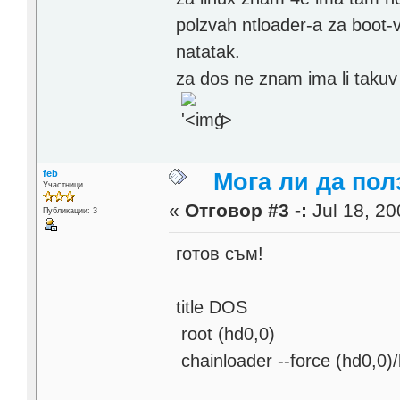
polzvah ntloader-a za boot-
natatak.
za dos ne znam ima li takuv
'>
feb
Мога ли да по
Участници
«
Отговор #3 -:
Jul 18, 20
Публикации: 3
готов съм!
title DOS
root (hd0,0)
chainloader --force (hd0,0)