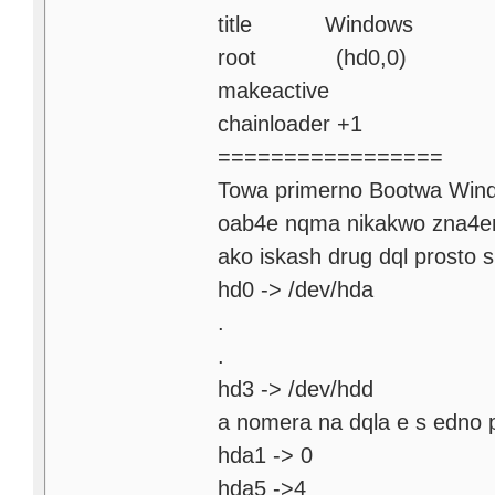
title Windows
root (hd0,0)
makeactive
chainloader +1
=================
Towa primerno Bootwa Wind
oab4e nqma nikakwo zna4eni
ako iskash drug dql prosto 
hd0 -> /dev/hda
.
.
hd3 -> /dev/hdd
a nomera na dqla e s edno 
hda1 -> 0
hda5 ->4