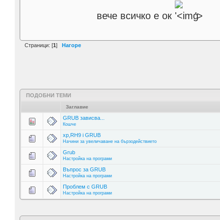
вече всичко е ок
'>
Страници: [
1
]
Нагоре
ПОДОБНИ ТЕМИ
Заглавие
GRUB зависва...
Кошче
xp,RH9 i GRUB
Начини за увеличаване на бързодействието
Grub
Настройка на програми
Въпрос за GRUB
Настройка на програми
Проблем с GRUB
Настройка на програми