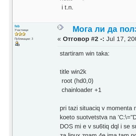
i t.n.
feb
Мога ли да по
Участници
«
Отговор #2 -:
Jul 17, 20
Публикации: 3
startiram win taka:
title win2k
root (hd0,0)
chainloader +1
pri tazi situaciq v momenta 
koeto suotvetstva na 'C:\="D
DOS mi e v su6tiq dql i se s
za linux znam 4e ima tam nq