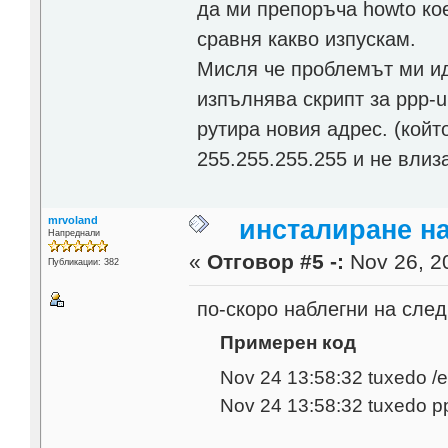
да ми препоръча howto кое
сравня какво изпускам.
Мисля че проблемът ми идв
изпълнява скрипт за ppp-up 
рутира новия адрес. (кой
255.255.255.255 и не влиза
mrvoland
инсталиране н
Напреднали
«
Отговор #5 -:
Nov 26, 20
Публикации: 382
по-скоро наблегни на след
Примерен код
Nov 24 13:58:32 tuxedo /e
Nov 24 13:58:32 tuxedo pp