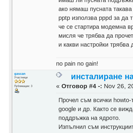
имаш ли пусната подръжка
ако нямаш пусната такава 
pptp използва pppd за да 
че се стартира модемна в
мисля че трябва да прочет
и какви настройки трябва д
no pain no gain!
gascan
инсталиране н
Участници
«
Отговор #4 -:
Nov 26, 20
Публикации: 3
Прочел съм всички howto-
google и др. Както се виж
поддръжка на ядрото.
Изпълнил съм инструкциите