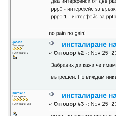
два интерфейса от две ра
ppp0 - интерфейс за връзка
ppp0:1 - интерфейс за ppt
no pain no gain!
gascan
инсталиране н
Участници
«
Отговор #2 -:
Nov 25, 20
Публикации: 3
Забравих да кажа че имам
вътрешен. Не виждам никъ
mrvoland
инсталиране н
Напреднали
«
Отговор #3 -:
Nov 25, 20
Публикации: 382