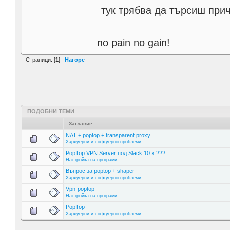
тук трябва да търсиш при
no pain no gain!
Страници: [
1
]
Нагоре
ПОДОБНИ ТЕМИ
Заглавие
NAT + poptop + transparent proxy
Хардуерни и софтуерни проблеми
PopTop VPN Server под Slack 10.x ???
Настройка на програми
Въпрос за poptop + shaper
Хардуерни и софтуерни проблеми
Vpn-poptop
Настройка на програми
PopTop
Хардуерни и софтуерни проблеми