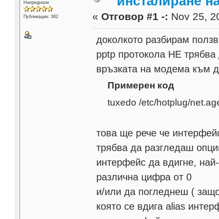
инсталиране н
Напреднали
«
Отговор #1 -:
Nov 25, 20
Публикации: 382
доколкото разбирам ползв
pptp протокола НЕ трябва 
връзката на модема към д
Примерен код
tuxedo /etc/hotplug/net.ag
това ще рече че интерфейс
трябва да разгледаш опции
интерфейс да вдигне, най-
различна цифра от 0
и/или да погледнеш ( защо
която се вдига alias инте