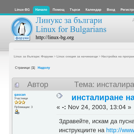
Linux-BG
Начало
Помощ
Търси
Календар
Вход
Регистр
Linux за българи: Форуми
>
Linux секция за начинаещи
>
Настройка на програ
Страници: [
1
]
Надолу
Автор
Тема: инсталира
gascan
инсталиране н
Участници
«
-:
Nov 24, 2003, 13:04 »
Публикации: 3
Здравейте, искам да пусна
инструкциите на
http://www