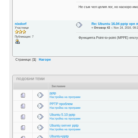
Не съм чел целия лог, но наскоро има
nixdorf
Re: Ubuntu 16.04 pptp vpn
Участници
«
Отговор #2 -:
Nov 24, 2016, 09:
Публикации: 7
Функцията Point-to-point (MPPE) encry
Страници: [
1
]
Нагоре
ПОДОБНИ ТЕМИ
Заглавие
pptp
Настройка на програми
PPTP проблем
Настройка на програми
Ubuntu 5.10 pptp
Настройка на програми
Ubuntu server pptp
Настройка на програми
Ubuntu+pptp