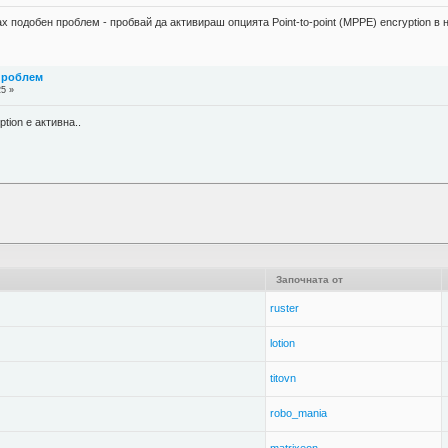
х подобен проблем - пробвай да активираш опцията Point-to-point (MPPE) encryption в 
 проблем
25 »
ption е активна..
Започната от
ruster
lotion
titovn
robo_mania