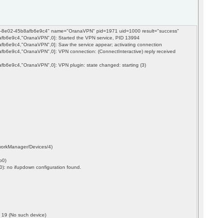
09-8e02-45b8afb6e9c4" name="OranaVPN" pid=1971 uid=1000 result="success"
b6e9c4,"OranaVPN",0]: Started the VPN service, PID 13994
6e9c4,"OranaVPN",0]: Saw the service appear; activating connection
e9c4,"OranaVPN",0]: VPN connection: (ConnectInteractive) reply received
e9c4,"OranaVPN",0]: VPN plugin: state changed: starting (3)
'
workManager/Devices/4)
p0)
): no ifupdown configuration found.
e 19 (No such device)