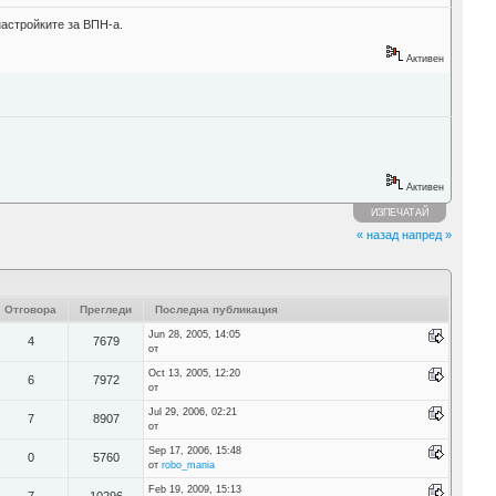
настройките за ВПН-а.
Активен
Активен
ИЗПЕЧАТАЙ
« назад
напред »
Отговора
Прегледи
Последна публикация
Jun 28, 2005, 14:05
4
7679
от
Oct 13, 2005, 12:20
6
7972
от
Jul 29, 2006, 02:21
7
8907
от
Sep 17, 2006, 15:48
0
5760
от
robo_mania
Feb 19, 2009, 15:13