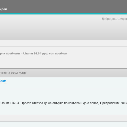
ирай
Добре дошъл/до
рни проблеми
>
Ubuntu 16.04 pptp vpn проблем
очетена 9102 пъти)
блем
buntu 16.04. Просто отказва да се свърже по какъвто и да е повод. Предположих, че