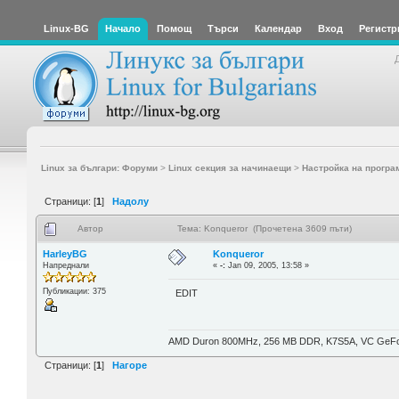
Linux-BG
Начало
Помощ
Търси
Календар
Вход
Регистр
Linux за българи: Форуми
>
Linux секция за начинаещи
>
Настройка на програ
Страници: [
1
]
Надолу
Автор
Тема: Konqueror (Прочетена 3609 пъти)
HarleyBG
Konqueror
Напреднали
«
-:
Jan 09, 2005, 13:58 »
Публикации: 375
EDIT
AMD Duron 800MHz, 256 MB DDR, K7S5A, VC Ge
Страници: [
1
]
Нагоре