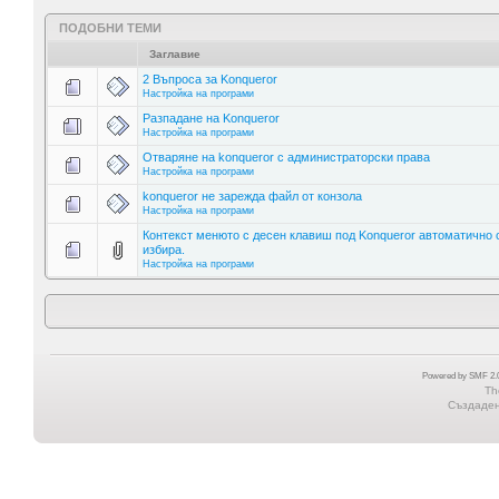
ПОДОБНИ ТЕМИ
Заглавие
2 Въпроса за Konqueror
Настройка на програми
Разпадане на Konqueror
Настройка на програми
Отваряне на konqueror с администраторски права
Настройка на програми
konqueror не зарежда файл от конзола
Настройка на програми
Контекст менюто с десен клавиш под Konqueror автоматично 
избира.
Настройка на програми
Powered by SMF 2.0
Th
Създадена