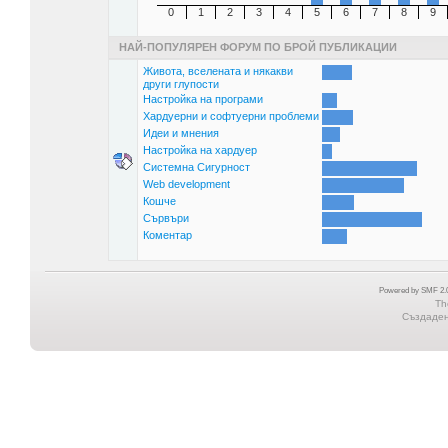
0
1
2
3
4
5
6
7
8
9
НАЙ-ПОПУЛЯРЕН ФОРУМ ПО БРОЙ ПУБЛИКАЦИИ
Живота, вселената и някакви
други глупости
Настройка на програми
Хардуерни и софтуерни проблеми
Идеи и мнения
Настройка на хардуер
Системна Сигурност
Web development
Кошче
Сървъри
Коментар
Powered by SMF 2.0
Th
Създадена