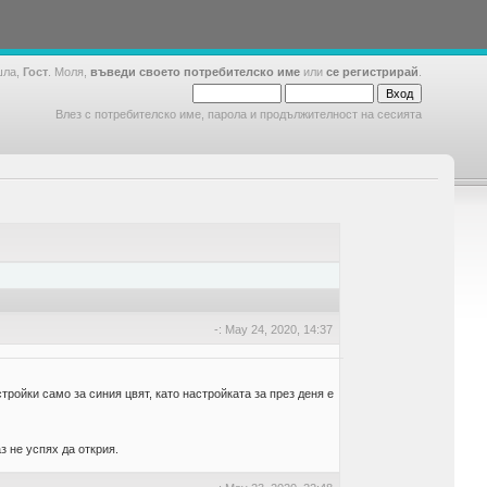
шла,
Гост
. Моля,
въведи своето потребителско име
или
се регистрирай
.
Влез с потребителско име, парола и продължителност на сесията
-: May 24, 2020, 14:37
тройки само за синия цвят, като настройката за през деня е
з не успях да открия.