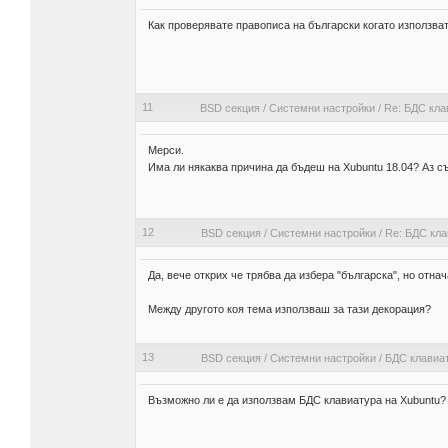
Как проверявате правописа на български когато използвате
11
BSD секция
/
Системни настройки
/
Re: БДС кла
Мерси.
Има ли някаква причина да бъдеш на Xubuntu 18.04? Аз съ
12
BSD секция
/
Системни настройки
/
Re: БДС кла
Да, вече открих че трябва да избера "българска", но от
Между другото коя тема използваш за тази декорация?
13
BSD секция
/
Системни настройки
/
БДС клавиат
Възможно ли е да използвам БДС клавиатура на Xubuntu? Ви