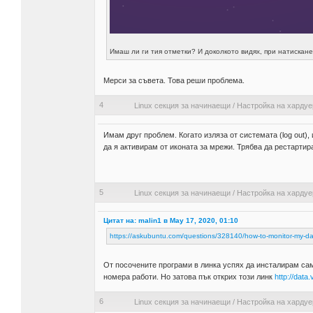
Имаш ли ги тия отметки? И доколкото видях, при натискане
Мерси за съвета. Това реши проблема.
4
Linux секция за начинаещи
/
Настройка на хардуе
Имам друг проблем. Когато изляза от системата (log out),
да я активирам от иконата за мрежи. Трябва да рестартир
5
Linux секция за начинаещи
/
Настройка на хардуе
Цитат на: malin1 в May 17, 2020, 01:10
https://askubuntu.com/questions/328140/how-to-monitor-my-da
От посочените програми в линка успях да инсталирам сам
номера работи. Но затова пък открих този линк
http://data
6
Linux секция за начинаещи
/
Настройка на хардуе