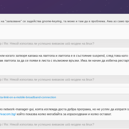
 на "запазване" се задейства gnome-keyring, та може и там да е проблема. Ама аз само пр
р
/
Re: Някой използва ли успешно виваком usb модем на linux?
 или когато затворя капака на лаптопа и лаптопа е в състояние suspend, след това като
ам лаптопа за да се появи в листа с възможни връзки. Има ли начин да избегна рестар
р
/
Re: Някой използва ли успешно виваком usb модем на linux?
ta-limit-on-a-mobile-broadband-connection
о network-manager-gui, коята изглежда доста добра програма, но не успях да изпратя
.vivacom.bg/
който показва колко мегабайта за изразходвани и колко остават.
р
/
Re: Някой използва ли успешно виваком usb модем на linux?