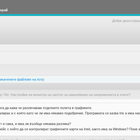
ирай
Добре дошъл/до
икачените файлове на потр
р
/
Re: Настройки на монитор на лаптоп за намаляване на напрежениета в очите?
ога да кажа че различавам отделните полета в графиките.
лирах и с която като че ли има някакво подобрение. Програмата се казва Iris и има нас
ст и гама, и има ли въобще някаква разлика?
с с който да се контролират графичните карти на Intel, както има за Windows? Поне а