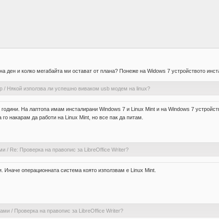
на ден и колко мегабайта ми остават от плана? Понеже на Widows 7 устройството инст
р
/
Някой използва ли успешно виваком usb модем на linux?
одини. На лаптопа имам инсталирани Windows 7 и Linux Mint и на Windows 7 устройств
о накарам да работи на Linux Mint, но все пак да питам.
ми
/
Re: Проверка на правопис за LibreOffice Writer?
оти. Иначе операционната система която използвам е Linux Mint.
рами
/
Проверка на правопис за LibreOffice Writer?