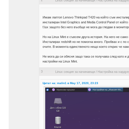
2
Linux секция за начинаещи
/
Настройка на хардуе
Имам лаптоп Lenovo Thinkpad T420 на който съм инсталира
инсталиран Intel Graphics and Media Control Panel от койт
f.lux защото без него въобще не мога да гледам в монитор
Но на Linux Mint е съвсем друга история. На него не само
Инсталирах redshift но не помогна много. Пробвах и с по с
очите. В момента единственото нещо което открих че нам
Не мога да си обясня защо така се получава след като и 
настройки на Linux Mint.
3
Linux секция за начинаещи
/
Настройка на хардуе
Цитат на: malin1 в May 17, 2020, 23:23