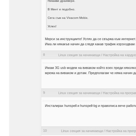
Никакви драйвери.
В Минт е подобно.
Сега съм на Vivacom Mobix.
Успех!
Мерси за инструкциите! Успях да се свържа към интернет.
Има ли някакъв начин да следя какав трафик изрзходвам 
8
Linux секция за начинаещи
/
Настройка на хардуе
Имам 3G usb модем на виваком който взех преди няколко г
мрежа на виваком и дотам. Предполагам че няма начин да г
9
Linux секция за начинаещи
/
Настройка на програ
Инсталирах hunspell и hunspell-bg и правописа вече раб
10
Linux секция за начинаещи
/
Настройка на прог