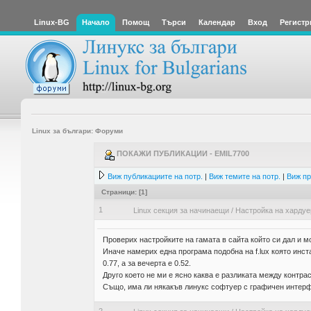
Linux-BG
Начало
Помощ
Търси
Календар
Вход
Регистр
Linux за българи: Форуми
ПОКАЖИ ПУБЛИКАЦИИ - EMIL7700
Виж публикациите на потр.
|
Виж темите на потр.
|
Виж пр
Страници: [
1
]
1
Linux секция за начинаещи
/
Настройка на хардуе
Проверих настройките на гамата в сайта който си дал и м
Иначе намерих една програма подобна на f.lux която инста
0.77, а за вечерта е 0.52.
Друго което не ми е ясно каква е разликата между контра
Също, има ли някакъв линукс софтуер с графичен интерфей