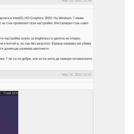
-: May 23, 2020, 22:48
ртата е Intel(R) HD Graphics 3000. На Windows 7 имам
ки че не съм променял тези настройки. Инсталирал съм само
уги настройки освен за brightness и gamma не открих.
ни в kernel-а, но пак без резултат. Екрана направо ми убива
тя донякъде размива цветовете.
ws 7 ли са по добри, или аз не мога да намеря оптималните
-: May 18, 2020, 21:01