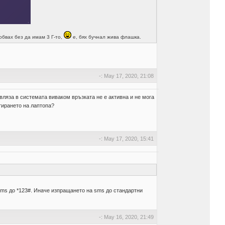
обвах без да имам 3 Г-то,
е, бях бучнал жива флашка.
-: May 17, 2020, 21:08
 вляза в системата виваком връзката не е активна и не мога
тирането на лаптопа?
-: May 17, 2020, 15:41
 sms до *123#. Иначе изпращането на sms до стандартни
-: May 16, 2020, 21:49