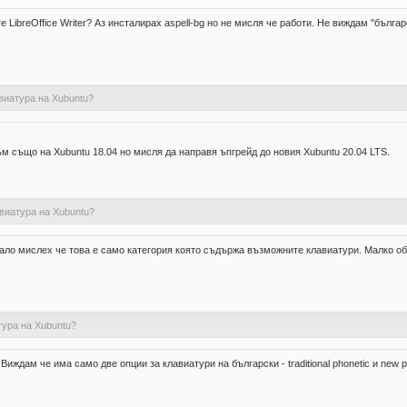
 LibreOffice Writer? Аз инсталирах aspell-bg но не мисля че работи. Не виждам "българ
виатура на Xubuntu?
м също на Xubuntu 18.04 но мисля да направя ъпгрейд до новия Xubuntu 20.04 LTS.
виатура на Xubuntu?
начало мислех че това е само категория която съдържа възможните клавиатури. Малко о
ура на Xubuntu?
ждам че има само две опции за клавиатури на български - traditional phonetic и new p