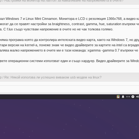
р
/
Настройки на монитор на лаптоп за намаляване на напрежениета в очите?
л Windows 7 и Linux Mint Cinnamon. Монитора е LCD с резолюция 1366х768, а видео ка
о могат да се правят настройки за braightness, contrast, gamma, hue, saturation въпре
а. С f.lux също чувствам напрежение в очите но не чак толкова голямо.
 няма програма която да контролира интелската видео карта, както на Windows 7, но др
тари версии на kernel-а, понеже знам че видео драйверите за картите на intel са вграде
алява малко напрежението в очите ми е тази команда: xgamma -gamma 0.7 въпреки че 
двете операционни системи използват един и също хардуер. Видео драйверите за Windo
р
/
Re: Някой използва ли успешно виваком usb модем на linux?