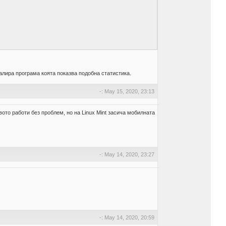
алира програма коята показва подобна статистика.
-: May 15, 2020, 23:13
ото работи без проблем, но на Linux Mint засича мобилната
-: May 14, 2020, 23:27
-: May 14, 2020, 20:59