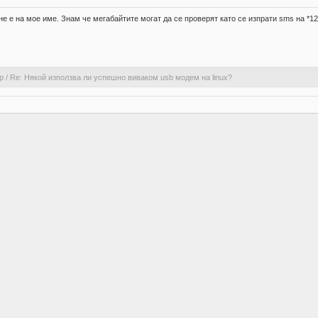
е е на мое име. Знам че мегабайтите могат да се проверят като се изпрати sms на *1
р
/
Re: Някой използва ли успешно виваком usb модем на linux?