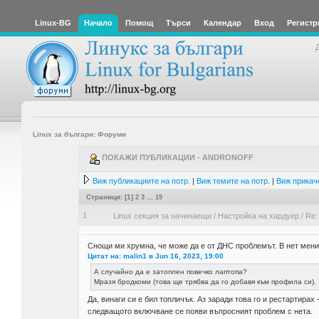
Linux-BG
Начало
Помощ
Търси
Календар
Вход
Регистр
Linux за българи: Форуми
ПОКАЖИ ПУБЛИКАЦИИ - ANDRONOFF
Виж публикациите на потр.
|
Виж темите на потр.
|
Виж прикач
Страници: [
1
]
2
3
...
19
1
Linux секция за начинаещи
/
Настройка на хардуер
/
Re:
Снощи ми хрумна, че може да е от ДНС проблемът. В нет мени
Цитат на: malin1 в Jun 16, 2023, 19:00
А случайно да е затоплен повечко лаптопа?
Мразя бродкоми (това ще трябва да го добавя към профила си).
Да, винаги си е бил топличък. Аз заради това го и рестартирах
следващото включване се появи въпросният проблем с нета.