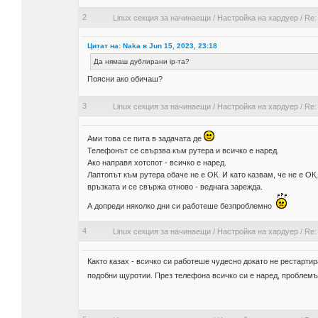
2
Linux секция за начинаещи
/
Настройка на хардуер
/
Re:
Цитат на: Naka в Jun 15, 2023, 23:18
Да нямаш дублирани ip-та?
Поясни ако обичаш?
3
Linux секция за начинаещи
/
Настройка на хардуер
/
Re:
Ами това се пита в задачата де
Телефонът се свързва към рутера и всичко е наред.
Ако направя хотспот - всичко е наред.
Лаптопът към рутера обаче не е ОК. И като казвам, че не е ОК
връзката и се свържа отново - веднага зарежда.
А допреди няколко дни си работеше безпроблемно
4
Linux секция за начинаещи
/
Настройка на хардуер
/
Re:
Както казах - всичко си работеше чудесно докато не рестартир
подобни щуротии. През телефона всичко си е наред, проблем