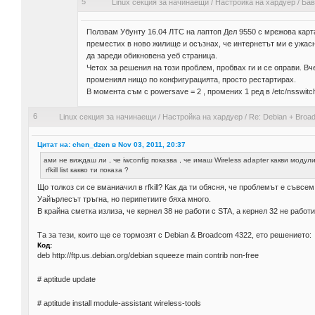
5
Linux секция за начинаещи
/
Настройка на хардуер
/
Бав
Ползвам Убунту 16.04 ЛТС на лаптоп Дел 9550 с мрежова карт
преместих в ново жилище и осъзнах, че интернетът ми е ужасн
да зареди обикновена уеб страница.
Четох за решения на този проблем, пробвах ги и се оправи. Вч
промениял нищо по конфигурацията, просто рестартирах.
В момента съм с powersave = 2 , промених 1 ред в /etc/nsswitch.
6
Linux секция за начинаещи
/
Настройка на хардуер
/
Re: Debian + Broad
Цитат на: chen_dzen в Nov 03, 2011, 20:37
ами не виждаш ли , че iwconfig показва , че имаш Wireless adapter какви моду
rfkill list какво ти показа ?
Що толкоз си се вманиачил в rfkill? Как да ти обясня, че проблемът е съвсе
Уайърлесът тръгна, но перипетиите бяха много.
В крайна сметка излиза, че кернел 38 не работи с STA, а кернел 32 не работи
Та за тези, които ще се тормозят с Debian & Broadcom 4322, ето решението:
Код:
deb http://ftp.us.debian.org/debian squeeze main contrib non-free
# aptitude update
# aptitude install module-assistant wireless-tools