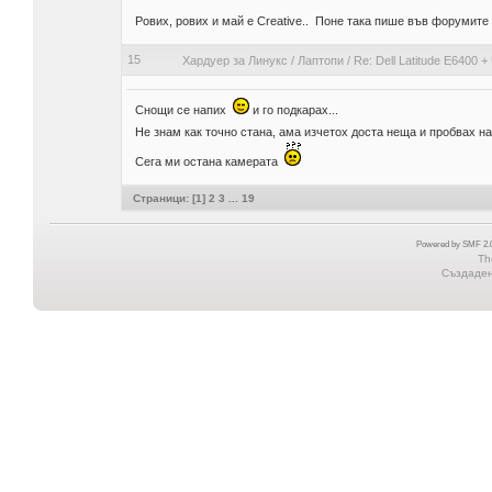
Рових, рових и май е Creative.. Поне така пише във форумите 
15
Хардуер за Линукс
/
Лаптопи
/
Re: Dell Latitude E6400 +
Снощи се напих
и го подкарах...
Не знам как точно стана, ама изчетох доста неща и пробвах н
Сега ми остана камерата
Страници: [
1
]
2
3
...
19
Powered by SMF 2.0
Th
Създадена