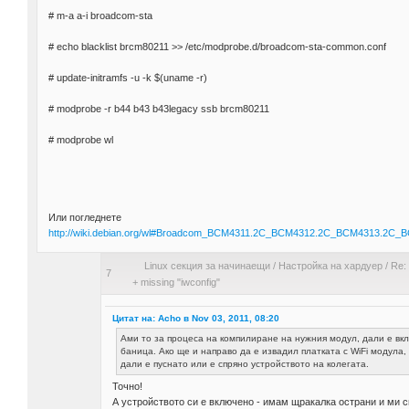
# m-a a-i broadcom-sta
# echo blacklist brcm80211 >> /etc/modprobe.d/broadcom-sta-common.conf
# update-initramfs -u -k $(uname -r)
# modprobe -r b44 b43 b43legacy ssb brcm80211
# modprobe wl
Или погледнете
http://wiki.debian.org/wl#Broadcom_BCM4311.2C_BCM4312.2C_BCM4313.2
Linux секция за начинаещи
/
Настройка на хардуер
/
Re:
7
+ missing "iwconfig"
Цитат на: Acho в Nov 03, 2011, 08:20
Ами то за процеса на компилиране на нужния модул, дали е вк
баница. Ако ще и направо да е извадил платката с WiFi модула, 
дали е пуснато или е спряно устройството на колегата.
Точно!
А устройството си е включено - имам щракалка острани и ми с