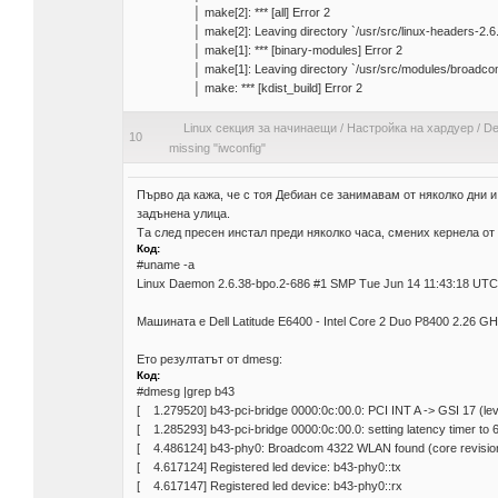
│ make[2]: *** [all] Err
│ make[2]: Leaving directory `/usr/src/linux-hea
│ make[1]: *** [binary-modules]
│ make[1]: Leaving directory `/usr/src/mod
│ make: *** [kdist_build] Error 2
Linux секция за начинаещи
/
Настройка на хардуер
/
De
10
missing "iwconfig"
Първо да кажа, че с тоя Дебиан се занимавам от няколко дни 
задънена улица.
Та след пресен инстал преди няколко часа, смених кернела от 
Код:
#uname -a
Linux Daemon 2.6.38-bpo.2-686 #1 SMP Tue Jun 14 11:43:18 UTC
Машината е Dell Latitude E6400 - Intel Core 2 Duo P8400 2.26 
Ето резултатът от dmesg:
Код:
#dmesg |grep b43
[ 1.279520] b43-pci-bridge 0000:0c:00.0: PCI INT A -> GSI 17 (lev
[ 1.285293] b43-pci-bridge 0000:0c:00.0: setting latency timer to 
[ 4.486124] b43-phy0: Broadcom 4322 WLAN found (core revisio
[ 4.617124] Registered led device: b43-phy0::tx
[ 4.617147] Registered led device: b43-phy0::rx