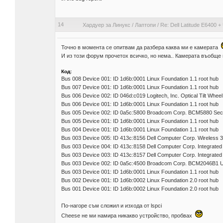
14
Хардуер за Линукс
/
Лаптопи
/
Re: Dell Latitude E6400 +
Точно в момента се опитвам да разбера каква ми е камерата
И из този форум прочетох всичко, но нема.. Камерата въобще 
Код:
Bus 008 Device 001: ID 1d6b:0001 Linux Foundation 1.1 root hub
Bus 007 Device 001: ID 1d6b:0001 Linux Foundation 1.1 root hub
Bus 006 Device 002: ID 046d:c019 Logitech, Inc. Optical Tilt Whee
Bus 006 Device 001: ID 1d6b:0001 Linux Foundation 1.1 root hub
Bus 005 Device 002: ID 0a5c:5800 Broadcom Corp. BCM5880 Secu
Bus 005 Device 001: ID 1d6b:0001 Linux Foundation 1.1 root hub
Bus 004 Device 001: ID 1d6b:0001 Linux Foundation 1.1 root hub
Bus 003 Device 005: ID 413c:8156 Dell Computer Corp. Wireless 3
Bus 003 Device 004: ID 413c:8158 Dell Computer Corp. Integrated
Bus 003 Device 003: ID 413c:8157 Dell Computer Corp. Integrate
Bus 003 Device 002: ID 0a5c:4500 Broadcom Corp. BCM2046B1 US
Bus 003 Device 001: ID 1d6b:0001 Linux Foundation 1.1 root hub
Bus 002 Device 001: ID 1d6b:0002 Linux Foundation 2.0 root hub
Bus 001 Device 001: ID 1d6b:0002 Linux Foundation 2.0 root hub
По-нагоре съм сложил и изхода от lspci
Cheese не ми намира никакво устройство, пробвах