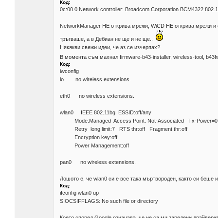
Код:
0c:00.0 Network controller: Broadcom Corporation BCM4322 802.11
NetworkManager НЕ открива мрежи, WiCD НЕ открива мрежи и се 
тръгваше, а в Дебиан не ще и не ще..
Някякви свежи идеи, че аз се изчерпах?
В момента съм махнал firmware-b43-installer, wireless-tool, b43
Код:
iwconfig
lo no wireless extensions.
eth0 no wireless extensions.
wlan0 IEEE 802.11bg ESSID:off/any
Mode:Managed Access Point: Not-Associated Tx-Power
Retry long limit:7 RTS thr:off Fragment thr:off
Encryption key:off
Power Management:off
pan0 no wireless extensions.
Лошото е, че wlan0 си е все така мъртвороден, както си беше и
Код:
ifconfig wlan0 up
SIOCSIFFLAGS: No such file or directory
Което според Google означава, че не са ми заредени драйверит