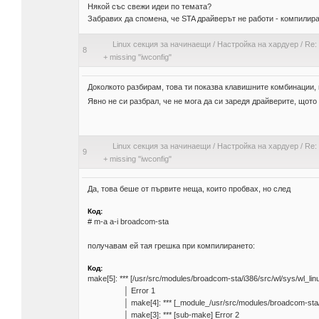
Някой със свежи идеи по темата?
Забравих да спомена, че STA драйверът не работи - компилирах 
Linux секция за начинаещи
/
Настройка на хардуер
/
Re:
8
+ missing "iwconfig"
Доколкото разбирам, това ти показва клавишните комбинации,
Явно не си разбрал, че не мога да си заредя драйверите, щот
Linux секция за начинаещи
/
Настройка на хардуер
/
Re:
9
+ missing "iwconfig"
Да, това беше от първите неща, които пробвах, но след
Код:
# m-a a-i broadcom-sta
получавам ей тая грешка при компилирането:
Код:
make[5]: *** [/usr/src/modules/broadcom-sta/i386/src/wl/
│ Error 
│ make[4]: *** [_module_/usr/src/modules/broad
│ make[3]: *** [sub-make] E