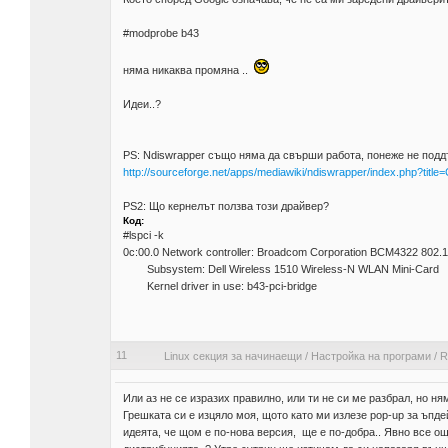
#modprobe b43
няма никаква промяна ..
Идеи..?
PS: Ndiswrapper също няма да свърши работа, понеже не поддъ
http://sourceforge.net/apps/mediawiki/ndiswrapper/index.php?titl
PS2: Що кернелът ползва този драйвер?
Код:
#lspci -k
0c:00.0 Network controller: Broadcom Corporation BCM4322 802.11
Subsystem: Dell Wireless 1510 Wireless-N WLAN Mini-Card
Kernel driver in use: b43-pci-bridge
11
Linux секция за начинаещи
/
Настройка на програми
/
R
Или аз не се изразих правилно, или ти не си ме разбрал, но ня
Грешката си е изцяло моя, щото като ми излезе pop-up за ъпде
идеята, че щом е по-нова версия, ще е по-добра.. Явно все още