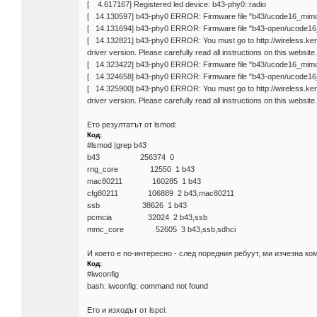
[ 4.617167] Registered led device: b43-phy0::radio
[ 14.130597] b43-phy0 ERROR: Firmware file "b43/ucode16_mimo.
[ 14.131694] b43-phy0 ERROR: Firmware file "b43-open/ucode16
[ 14.132821] b43-phy0 ERROR: You must go to http://wireless.kern
driver version. Please carefully read all instructions on this website.
[ 14.323422] b43-phy0 ERROR: Firmware file "b43/ucode16_mimo.
[ 14.324658] b43-phy0 ERROR: Firmware file "b43-open/ucode16
[ 14.325900] b43-phy0 ERROR: You must go to http://wireless.kern
driver version. Please carefully read all instructions on this website.
Ето резултатът от lsmod:
Код:
#lsmod |grep b43
b43 256374 0
rng_core 12550 1 b43
mac80211 160285 1 b43
cfg80211 106889 2 b43,mac80211
ssb 38626 1 b43
pcmcia 32024 2 b43,ssb
mmc_core 52605 3 b43,ssb,sdhci
И което е по-интересно - след поредния ребуут, ми изчезна ком
Код:
#iwconfig
bash: iwconfig: command not found
Eто и изходът от lspci: