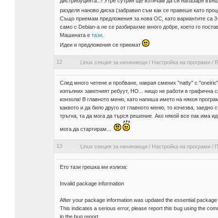
дистрибуцията..? Утре сутрин ще изтичам да си напазаря вън
разделя наново диска (забравил съм как се правеше като процен
Също приемам предложения за нова ОС, като вариантите са 3-4 
само с Debian-a не се разбирахме много добре, което го поста
Машината е
тази
.
Идеи и предложения се приемат
12
Linux секция за начинаещи
/
Настройка на програми
/
R
След много четене и пробване, накрая смених "natty" с "oneiric"
изпълних заветният ребуут, НО... нищо не работи в графична с
конзола! В главното меню, като напиша името на някоя програм
каквото и да било друго от главното меню, то изчезва, заедно 
тръгна, та да мога да търся решение. Ако някой все пак има ид
мога да стартирам...
13
Linux секция за начинаещи
/
Настройка на програми
/
П
Ето тази грешка ми излиза:
Invalid package information
After your package information was updated the essential package
This indicates a serious error, please report this bug using the com
in the bug report.