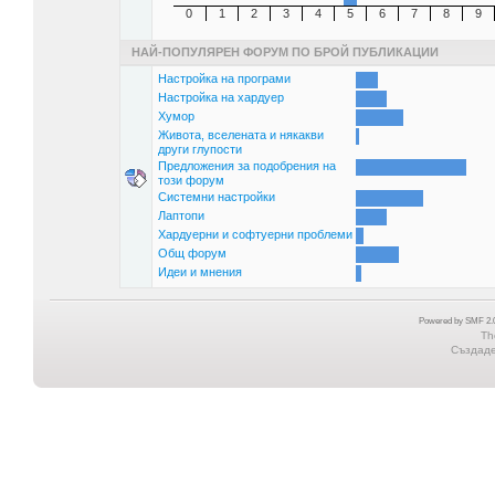
0
1
2
3
4
5
6
7
8
9
НАЙ-ПОПУЛЯРЕН ФОРУМ ПО БРОЙ ПУБЛИКАЦИИ
Настройка на програми
Настройка на хардуер
Хумор
Живота, вселената и някакви
други глупости
Предложения за подобрения на
този форум
Системни настройки
Лаптопи
Хардуерни и софтуерни проблеми
Общ форум
Идеи и мнения
Powered by SMF 2.0
Th
Създаден