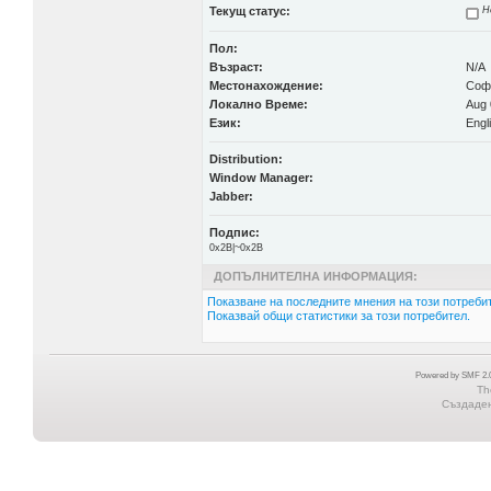
Текущ статус:
Н
Пол:
Възраст:
N/A
Местонахождение:
Соф
Локално Време:
Aug 
Език:
Engl
Distribution:
Window Manager:
Jabber:
Подпис:
0x2B|~0x2B
ДОПЪЛНИТЕЛНА ИНФОРМАЦИЯ:
Показване на последните мнения на този потребит
Показвай общи статистики за този потребител.
Powered by SMF 2.0
Th
Създадена