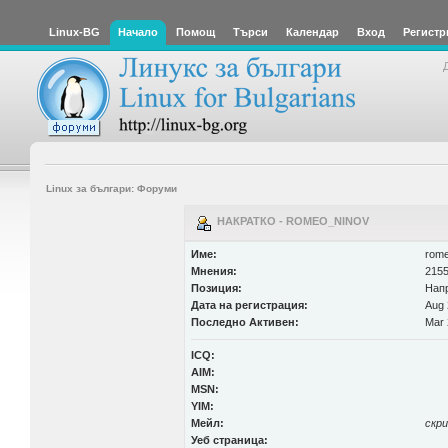
Linux-BG
Начало
Помощ
Търси
Календар
Вход
Регистр
Linux за българи: Форуми
НАКРАТКО - ROMEO_NINOV
Име:
rome
Мнения:
2155
Позиция:
Нап
Дата на регистрация:
Aug 
Последно Активен:
Mar 
ICQ:
AIM:
MSN:
YIM:
Мейл:
скр
Уеб страница: