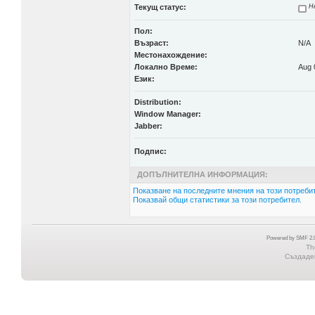
Текущ статус:
Не
Пол:
Възраст:
N/A
Местонахождение:
Локално Време:
Aug 
Език:
Distribution:
Window Manager:
Jabber:
Подпис:
ДОПЪЛНИТЕЛНА ИНФОРМАЦИЯ:
Показване на последните мнения на този потребит
Показвай общи статистики за този потребител.
Powered by SMF 2.0
Th
Създаден