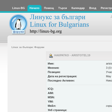
Linux-BG
Начало
Помощ
Търси
Календар
Вход
Регистр
Linux за българи: Форуми
НАКРАТКО - ARISTOTEL19
Име:
arist
Мнения:
3 (0
Позиция:
Учас
Дата на регистрация:
May 
Последно Активен:
Нико
ICQ:
AIM:
MSN:
YIM:
Мейл:
скр
Уеб страница: