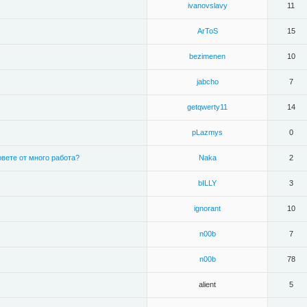
ivanovslavy
11
ArToS
15
bezimenen
10
jabcho
7
getqwerty11
14
pLazmys
0
овете от много работа?
Naka
2
bILLY
3
ignorant
10
n00b
7
n00b
78
alient
5