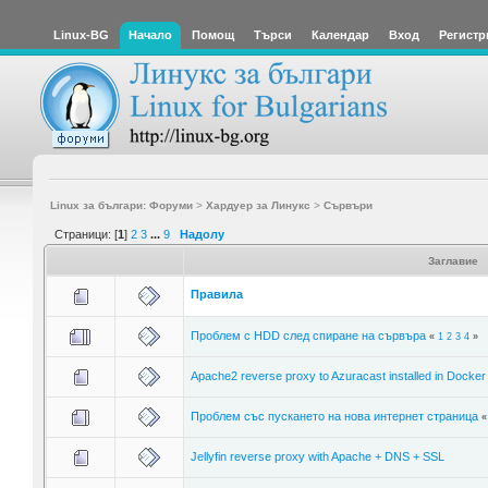
Linux-BG
Начало
Помощ
Търси
Календар
Вход
Регистр
Linux за българи: Форуми
>
Хардуер за Линукс
>
Сървъри
Страници: [
1
]
2
3
...
9
Надолу
Заглавие
Правила
Проблем с HDD след спиране на сървъра
«
1
2
3
4
»
Apache2 reverse proxy to Azuracast installed in Docker
Проблем със пускането на нова интернет страница
Jellyfin reverse proxy with Apache + DNS + SSL