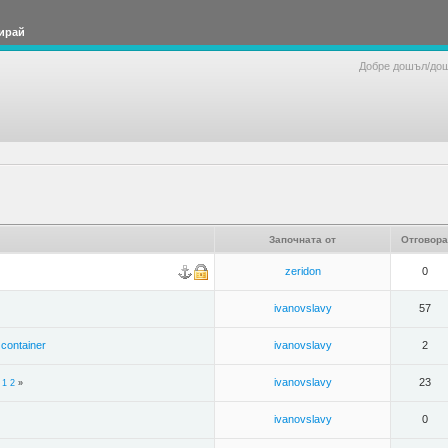
ирай
Добре дошъл/до
Започната от
Отговора
zeridon
0
ivanovslavy
57
 container
ivanovslavy
2
ivanovslavy
23
«
1
2
»
ivanovslavy
0