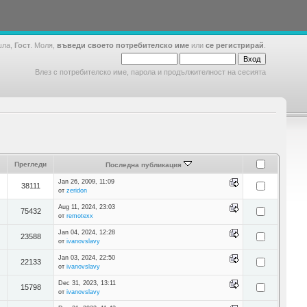
шла,
Гост
. Моля,
въведи своето потребителско име
или
се регистрирай
.
Влез с потребителско име, парола и продължителност на сесията
Прегледи
Последна публикация
Jan 26, 2009, 11:09
38111
от
zeridon
Aug 11, 2024, 23:03
75432
от
remotexx
Jan 04, 2024, 12:28
23588
от
ivanovslavy
Jan 03, 2024, 22:50
22133
от
ivanovslavy
Dec 31, 2023, 13:11
15798
от
ivanovslavy