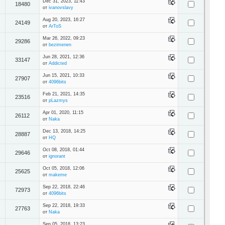
Dec 31, 2023, 11:43
18480
от
ivanovslavy
Aug 20, 2023, 16:27
24149
от
ArToS
Mar 26, 2022, 09:23
29286
от
bezimenen
Jun 28, 2021, 12:36
33147
от
Addicted
Jun 15, 2021, 10:33
27907
от
4096bits
Feb 21, 2021, 14:35
23516
от
pLazmys
Apr 01, 2020, 11:15
26112
от
Naka
Dec 13, 2018, 14:25
28887
от
HQ
Oct 08, 2018, 01:44
29646
от
ignorant
Oct 05, 2018, 12:06
25625
от
makeme
Sep 22, 2018, 22:46
72973
от
4096bits
Sep 22, 2018, 19:33
27763
от
Naka
Sep 05, 2018, 13:23