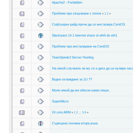
Apache2 - Forbidden
Проблем при свързване с пппое
«
1
2
»
Софтуерен райд пречи да се инсталира CentOS
Slackware 14.1 internet share ot eth0 do eth1
Проблем при инсталиране на CentOS
TeamSpeak3 Server Hosting
На някой случвало ли му се е диск да си нулира час
Водно охлаждане за 1U ??
Моля някой да ми обясни какво пише..
SuperMicro
24 core ARM
«
1
2
...
5
6
»
Сървърна техника втора ръка