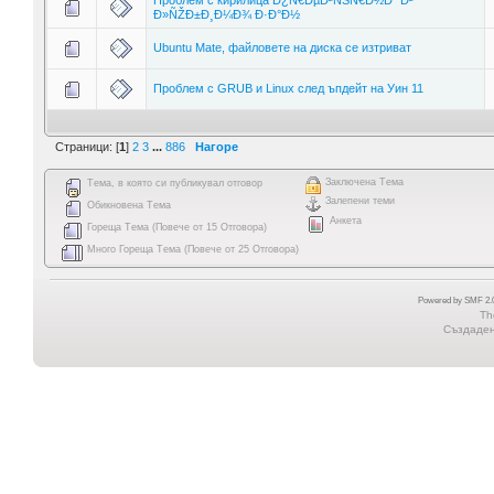
Ð»ÑŽÐ±Ð¸Ð¼Ð¾ Ð·Ð°Ð½
Ubuntu Mate, файловете на диска се изтриват
Проблем с GRUB и Linux след ъпдейт на Уин 11
Страници: [
1
]
2
3
...
886
Нагоре
Заключена Тема
Тема, в която си публикувал отговор
Залепени теми
Обикновена Тема
Анкета
Гореща Тема (Повече от 15 Отговора)
Много Гореща Тема (Повече от 25 Отговора)
Powered by SMF 2.0
Th
Създадена