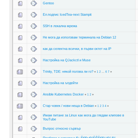
Gentoo
Ел.подпис IcedTea-next Stampit
SSH в локална мрежа
Не мога да използвам терминала на Debian 12
как да селектна всички, в първи октет на IP
Настройка на QJackctl и Muse
Trinity, TDE: някой ползва ли го?
«
1
2
...
6
7
»
Настройка на ъпдейти
Ansible Kubernetes Docker
«
1
2
»
Стар човек / нови неща в Debian
«
1
2
3
4
»
Имам питане за Linux как мога да гледам клипове в
YouTube
Въпрос относно сървър
Проблем с кирилица Ð¿Ñ€ÐµÐ²ÑŠÑ€Ð½Ð° Ð²