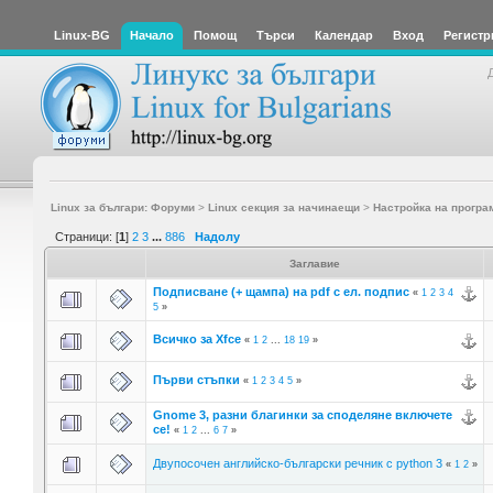
Linux-BG
Начало
Помощ
Търси
Календар
Вход
Регистр
Linux за българи: Форуми
>
Linux секция за начинаещи
>
Настройка на програ
Страници: [
1
]
2
3
...
886
Надолу
Заглавие
Подписване (+ щампа) на pdf с ел. подпис
«
1
2
3
4
5
»
Всичко за Xfce
«
1
2
...
18
19
»
Първи стъпки
«
1
2
3
4
5
»
Gnome 3, разни благинки за споделяне включете
се!
«
1
2
...
6
7
»
Двупосочен английско-български речник с python 3
«
1
2
»