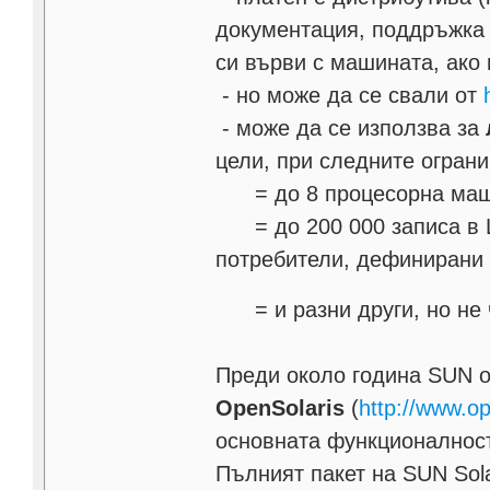
документация, поддръжка и
си върви с машината, ако 
- но може да се свали от
- може да се използва за
цели, при следните ограни
= до 8 процесорна маши
= до 200 000 записа в L
потребители, дефинирани 
= и разни други, но не
Преди около година SUN от
OpenSolaris
(
http://www.op
основната функционалност
Пълният пакет на SUN Sola