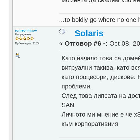
...to boldly go where no one 
romeo_ninov
Solaris
Напреднали
«
Отговор #6 -:
Oct 08, 20
Публикации: 2155
Като начало това са домей
витруални такива, като в
като процесори, дискове. 
проблеми.
След това липсата на дост
SAN
Личното ми мнение е че x
към корпоративния