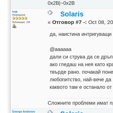
0x2B|~0x2B
ivak
Solaris
Напреднали
«
Отговор #7 -:
Oct 08, 20
Публикации: 156
да, наистина интригуващи 
@аааааа
дали си струва да се дръп
ако гледаш на нея като кр
твърде рано. почакай поне
любопитство, най-вече да
каквото там е останало от 
Cлoжнитe пpoблeми имaт пp
George Andonov