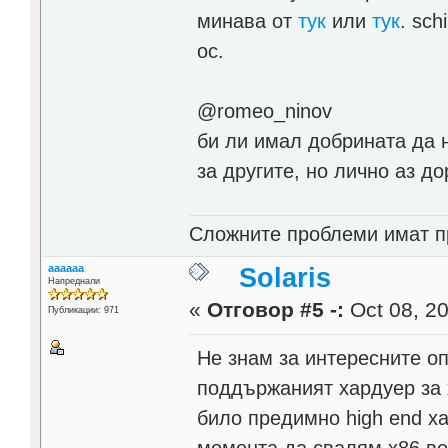
минава от
тук
или
тук
. sch
ос.
@romeo_ninov
би ли имал добрината да н
за другите, но лично аз д
Cлoжнитe пpoблeми имaт пp
aaaaaa
Solaris
Напреднали
«
Отговор #5 -:
Oct 08, 20
Публикации: 971
Не знам за интересните опц
поддържаният хардуер за 
било предимно high end ха
момента да свалям x86 ве