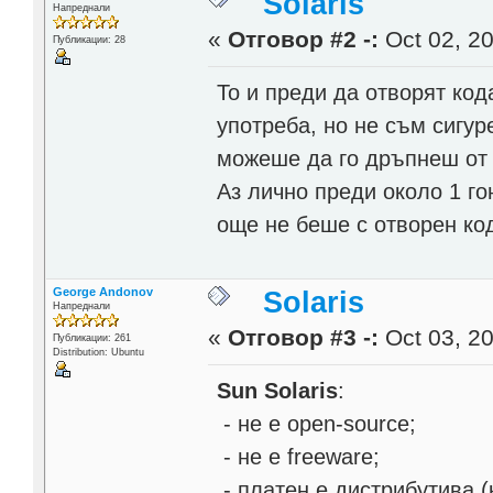
Solaris
Напреднали
«
Отговор #2 -:
Oct 02, 20
Публикации: 28
То и преди да отворят кода
употреба, но не съм сигур
можеше да го дръпнеш от 
Аз лично преди около 1 го
още не беше с отворен ко
George Andonov
Solaris
Напреднали
«
Отговор #3 -:
Oct 03, 20
Публикации: 261
Distribution: Ubuntu
Sun Solaris
:
- не е open-source;
- не е freeware;
- платен е дистрибутива (