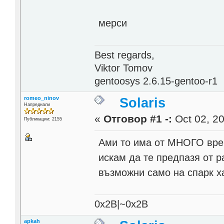
мерси
Best regards,
Viktor Tomov
gentoosys 2.6.15-gentoo-r1
romeo_ninov
Solaris
Напреднали
«
Отговор #1 -:
Oct 02, 20
Публикации: 2155
Aми то има от МНОГО врем
искам да те предпазя от р
възможни само на спарк х
0x2B|~0x2B
apkah