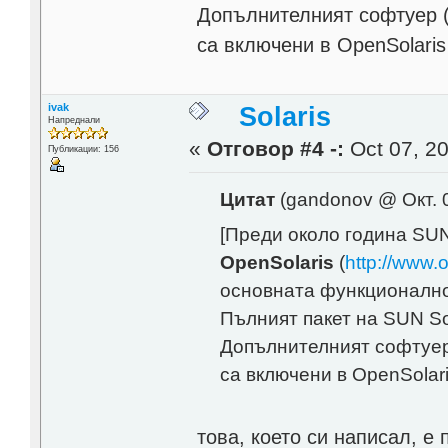
Допълнителният софтуер (S
са включени в OpenSolaris
ivak
Solaris
Напреднали
«
Отговор #4 -:
Oct 07, 20
Публикации: 156
Цитат
(gandonov @ Окт. 0
[Преди около година SUN
OpenSolaris
(
http://www.
основната функционално
Пълният пакет на SUN Sol
Допълнителният софтуер 
са включени в OpenSolari
това, което си написал, е 