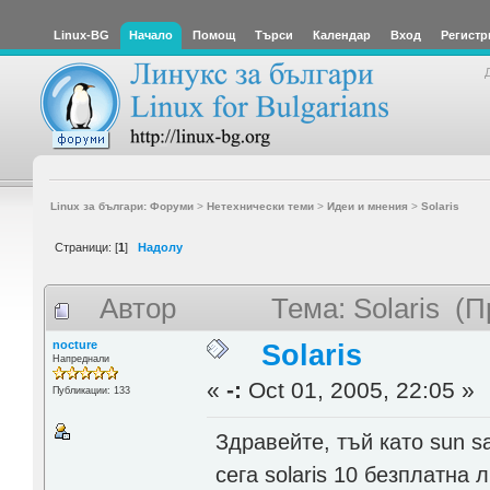
Linux-BG
Начало
Помощ
Търси
Календар
Вход
Регистр
Linux за българи: Форуми
>
Нетехнически теми
>
Идеи и мнения
>
Solaris
Страници: [
1
]
Надолу
Автор
Тема: Solaris (
nocture
Solaris
Напреднали
«
-:
Oct 01, 2005, 22:05 »
Публикации: 133
Здравейте, тъй като sun s
сега solaris 10 безплатна л