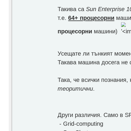
Такива са
Sun Enterprise 1
т.е.
64+ процесорни
маши
процесорни
машини)
Усещате ли тънкият моме
Такава машина досега не 
Така, че всички познания,
теоритични
.
Други различия. Само в S
- Grid-computing