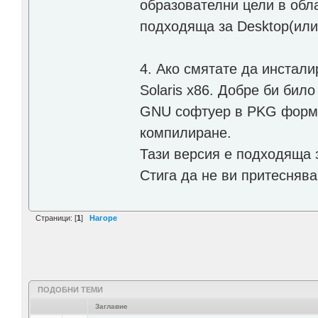
образователни цели в обл
подходяща за Desktop(или
4. Ако смятате да инстали
Solaris x86. Добре би бил
GNU софтуер в PKG формат
компилиране.
Тази версия е подходяща 
Стига да не ви притеснява 
Страници: [
1
]
Нагоре
ПОДОБНИ ТЕМИ
Заглавие