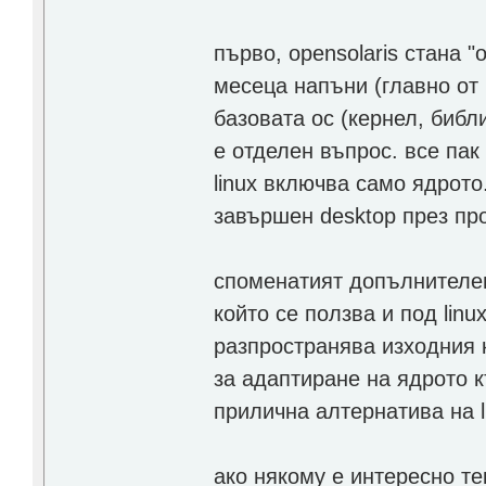
първо, opensolaris стана 
месеца напъни (главно от 
базовата ос (кернел, библ
е отделен въпрос. все пак
linux включва само ядрото
завършен desktop през пр
споменатият допълнителен 
който се ползва и под lin
разпространява изходния к
за адаптиране на ядрото к
прилична алтернатива на l
ако някому е интересно те