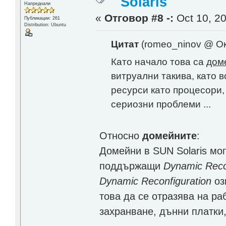
Solaris
Напреднали
«
Отговор #8 -:
Oct 10, 20
Публикации: 261
Distribution: Ubuntu
Цитат
(romeo_ninov @ Окт
Като начало това са
дом
витруални такива, като 
ресурси като процесори,
сериозни проблеми ...
Относно
домейните
:
Домейни в SUN Solaris мо
поддържащи
Dynamic Reco
Dynamic Reconfiguration
оз
това да се отразява на р
захранване, дънни платки,