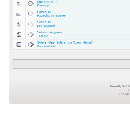
Sun Solaris 10
Коментар
Solaris 10
Настройка на програми
Solaris 10
Идеи и мнения
Solaris специалист
Търсене
Solaris, OpenSolaris или OpenIndiana?
Идеи и мнения
Powered by SMF 2.0
Th
Създаден