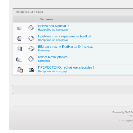
ПОДОБНИ ТЕМИ
Заглавие
kirilitza pod RedHat 9
Настройка на програми
Проблем със стариране на RedHat
Настройка на програми
IBM ще си купи RedHat за $44 млрд.
Коментар
redhat маха iptables !
Коментар
ПРЕМЕСТЕНО: redhat маха iptables !
Настройки на софтуер
Powered by SMF 2.0
Th
Създадена