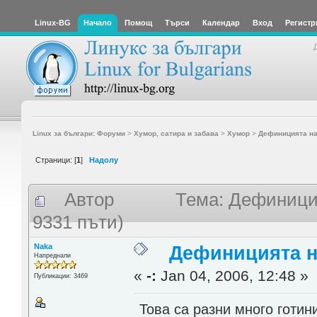
Linux-BG
Начало
Помощ
Търси
Календар
Вход
Регистр
Linux за българи: Форуми
>
Хумор, сатира и забава
>
Хумор
>
Дефиницията на
Страници: [
1
]
Надолу
Автор
Тема: Дефиници
9331 пъти)
Naka
Дефиницията н
Напреднали
«
-:
Jan 04, 2006, 12:48 »
Публикации: 3469
Това са разни много готин