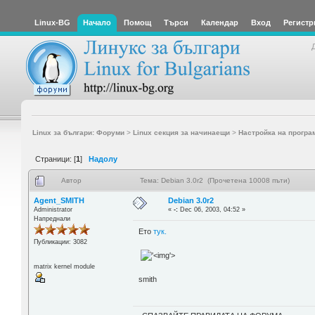
Linux-BG
Начало
Помощ
Търси
Календар
Вход
Регистр
Linux за българи: Форуми
>
Linux секция за начинаещи
>
Настройка на програ
Страници: [
1
]
Надолу
Автор
Тема: Debian 3.0r2 (Прочетена 10008 пъти)
Agent_SMITH
Debian 3.0r2
Administrator
«
-:
Dec 06, 2003, 04:52 »
Напреднали
Ето
тук.
Публикации: 3082
'>
matrix kernel module
smith