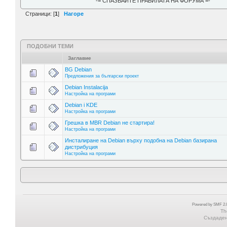
-= СПАЗВАЙТЕ ПРАВИЛАТА НА ФОРУМА =-
Страници: [
1
]
Нагоре
ПОДОБНИ ТЕМИ
Заглавие
BG Debian
Предложения за български проект
Debian Instalacija
Настройка на програми
Debian i KDE
Настройка на програми
Грешка в MBR Debian не стартира!
Настройка на програми
Инсталиране на Debian върху подобна на Debian базирана
дистрибуция
Настройка на програми
Powered by SMF 2.0
Th
Създадена