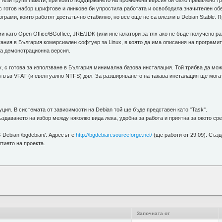
 тези групи пакети, при които поддържането на променена версия би било прекалено 
 с готов набор шрифтове и линкове би упростила работата и освободила значителен об
грами, които работят достатъчно стабилно, но все още не са влезли в Debian Stable. Пр
и като Open Office/BGoffice, JRE/JDK (или инсталатори за тях ако не бъде получено ра
гания в България комерсиален софтуер за Linux, в която да има описания на програми
на демонстрационна версия.
к, с готова за използване в България минимална базова инсталация. Той трябва да мож
ен във VFAT (и евентуално NTFS) дял. За разширяването на такава инсталация ще мог
уция. В системата от зависимости на Debian той ще бъде представен като "Task".
ъздаването на избор между няколко вида лека, удобна за работа и приятна за окото ср
 Debian /bgdebian/. Адресът е
http://bgdebian.sourceforge.net/
(ще работи от 29.09). Съз
тието на проекта.
Започната от