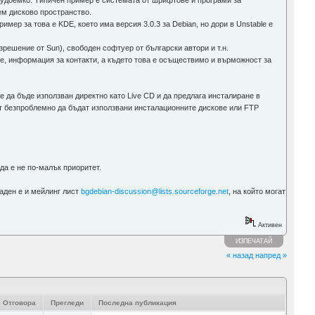
трудоемко. Типичен пример е системата от шрифтове и програми за
ем дисково пространство.
имер за това е KDE, което има версия 3.0.3 за Debian, но дори в Unstable е
зрешение от Sun), свободен софтуер от български автори и т.н.
те, информация за контакти, а където това е осъществимо и върможност за
е да бъде използван директно като Live CD и да предлага инсталиране в
ат безпроблемно да бъдат използвани инсталационните дискове или FTP
еда е не по-малък приоритет.
даден е и мейлинг лист
bgdebian-discussion@lists.sourceforge.net
, на който могат
Активен
ИЗПЕЧАТАЙ
« назад
напред »
Отговора
Прегледи
Последна публикация