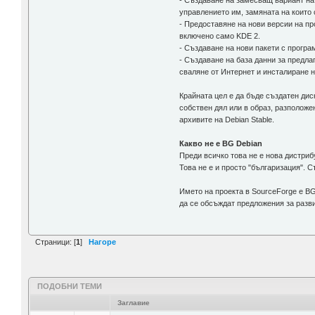
- Създаване на замесващ вариант на
управлението им, замяната на които
- Предоставяне на нови версии на про
включено само KDE 2.
- Създаване на нови пакети с програм
- Създаване на база данни за предла
сваляне от Интернет и инсталиране 
Крайната цел е да бъде създатен дис
собствен дял или в образ, разполож
архивите на Debian Stable.
Какво не е BG Debian
Преди всичко това не е нова дистриб
Това не е и просто "българизация". С
Името на проекта в SourceForge е BG
да се обсъждат предложения за разви
Страници: [
1
]
Нагоре
ПОДОБНИ ТЕМИ
Заглавие