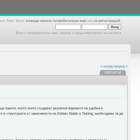
шла,
Гост
. Моля,
въведи своето потребителско име
или
се регистрирай
.
Влез с потребителско име, парола и продължителност на сесията
« назад
напред »
ИЗПЕЧАТАЙ
и пакети, които които създават различни варианти на удобна и
в структурата от зависимости на Debian Stable и Testing, необходими за да