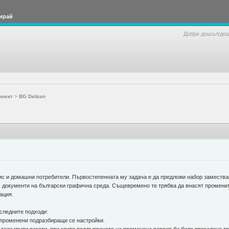
ирай
Добре дошъл/до
роект
>
BG Debian
с и домашни потребители. Първостепенната му задача е да предложи набор заместващ
 документи на български графична среда. Същевремено те трябва да внасят промените 
ация.
 следните подходи:
с променени подразбиращи се настройки.