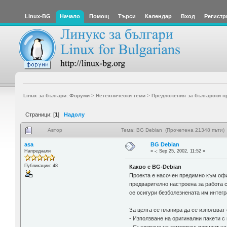
Linux-BG
Начало
Помощ
Търси
Календар
Вход
Регистр
Linux за българи: Форуми
>
Нетехнически теми
>
Предложения за български п
Страници: [
1
]
Надолу
Автор
Тема: BG Debian (Прочетена 21348 пъти)
asa
BG Debian
Напреднали
«
-:
Sep 25, 2002, 11:52 »
Публикации: 48
Какво е BG-Debian
Проекта е насочен предимно към офи
предварително настроена за работа с
се осигури безболезнената им интегр
За целта се планира да се използват
- Използване на оригинални пакети 