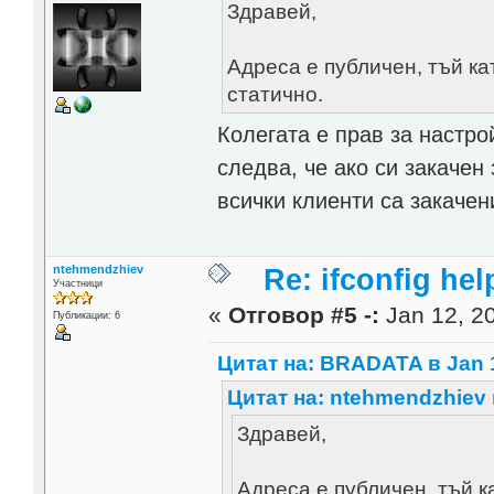
Здравей,
Адреса е публичен, тъй ка
статично.
Колегата е прав за настро
следва, че ако си закачен
всички клиенти са закачен
ntehmendzhiev
Re: ifconfig hel
Участници
«
Отговор #5 -:
Jan 12, 20
Публикации: 6
Цитат на: BRADATA в Jan 1
Цитат на: ntehmendzhiev в
Здравей,
Адреса е публичен, тъй к