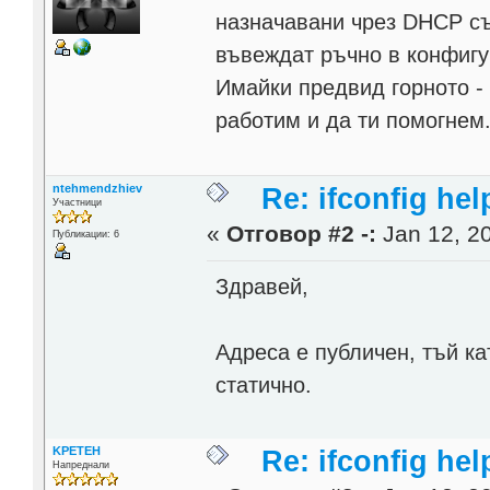
назначавани чрез DHCP с
въвеждат ръчно в конфигу
Имайки предвид горното -
работим и да ти помогнем
ntehmendzhiev
Re: ifconfig hel
Участници
«
Отговор #2 -:
Jan 12, 20
Публикации: 6
Здравей,
Адреса е публичен, тъй к
статично.
KPETEH
Re: ifconfig hel
Напреднали