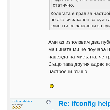
статично.
Колегата е прав за настро
че ако си закачен за суич
клиенти са закачени за су
Ами аз използвам два публ
машината ми не поучава н
навежда на мисълта, че тр
Също така другия адрес к
настроени ръчно.
ntehmendzhiev
Re: ifconfig hel
Участници