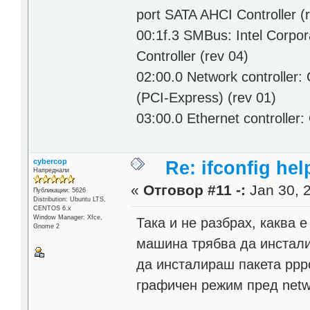
port SATA AHCI Controller (
00:1f.3 SMBus: Intel Corpo
Controller (rev 04)
02:00.0 Network controller
(PCI-Express) (rev 01)
03:00.0 Ethernet controller
cybercop
Re: ifconfig hel
Напреднали
«
Отговор #11 -:
Jan 30, 2
Публикации: 5626
Distribution: Ubuntu LTS,
CENTOS 6.x
Window Manager: Xfce,
Така и не разбрах, каква 
Gnome 2
машина трябва да инсталир
да инсталираш пакета ppp
графичен режим пред netw