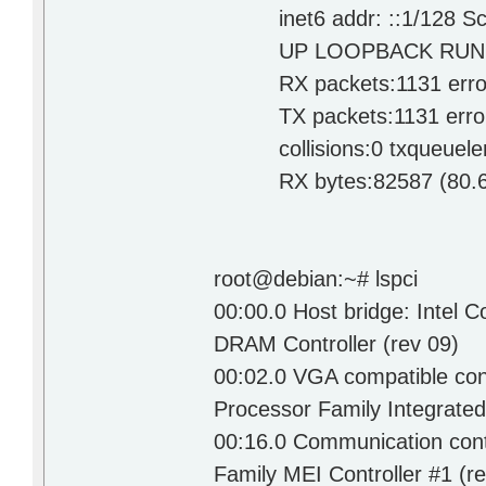
inet6 addr: ::1/128 Sc
UP LOOPBACK RUNNING
RX packets:1131 errors:
TX packets:1131 errors:0
collisions:0 txqueuele
RX bytes:82587 (80.6 Ki
root@debian:~# lspci
00:00.0 Host bridge: Intel 
DRAM Controller (rev 09)
00:02.0 VGA compatible cont
Processor Family Integrated
00:16.0 Communication contr
Family MEI Controller #1 (r