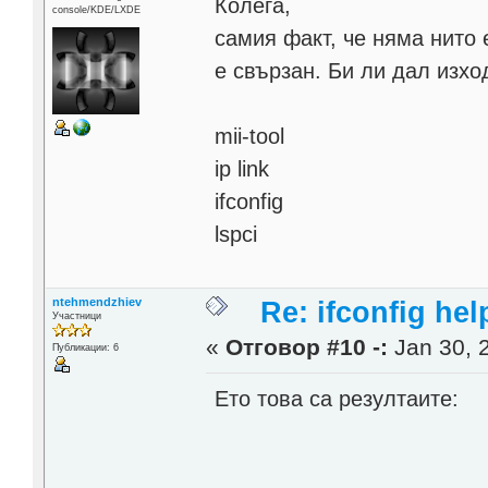
Колега,
console/KDE/LXDE
самия факт, че няма нито 
е свързан. Би ли дал изхо
mii-tool
ip link
ifconfig
lspci
ntehmendzhiev
Re: ifconfig hel
Участници
«
Отговор #10 -:
Jan 30, 
Публикации: 6
Ето това са резултаите: