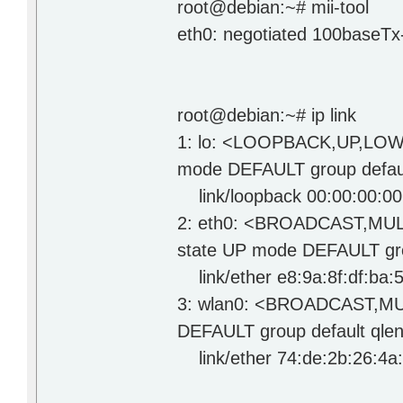
root@debian:~# mii-tool
eth0: negotiated 100baseTx-F
root@debian:~# ip link
1: lo: <LOOPBACK,UP,LOW
mode DEFAULT group defau
link/loopback 00:00:00:00:
2: eth0: <BROADCAST,MULT
state UP mode DEFAULT gro
link/ether e8:9a:8f:df:ba:5c b
3: wlan0: <BROADCAST,MU
DEFAULT group default qle
link/ether 74:de:2b:26:4a:f7 b