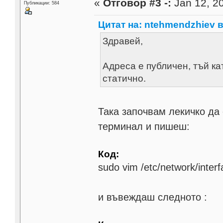
«
Отговор #3 -:
Jan 12, 20
Публикации: 584
Цитат на: ntehmendzhiev в 
Здравей,
Адреса е публичен, тъй ка
статично.
Така започвам лекичко да 
терминал и пишеш:
Код:
sudo vim /etc/network/inter
и въвеждаш следното :