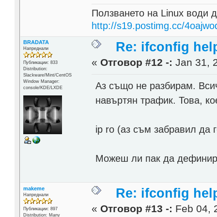
Ползването на Linux води д
http://s19.postimg.cc/4oajwo
BRADATA
Re: ifconfig hel
Напреднали
«
Отговор #12 -:
Jan 31, 
Публикации: 833
Distribution:
Slackware/Mint/CentOS
Window Manager:
Аз също не разбирам. Вси
console/KDE/LXDE
навъртян трафик. Това, ко
ip ro (аз съм забравил да 
Можеш ли пак да дефинир
makeme
Re: ifconfig hel
Напреднали
«
Отговор #13 -:
Feb 04, 
Публикации: 897
Distribution: Many