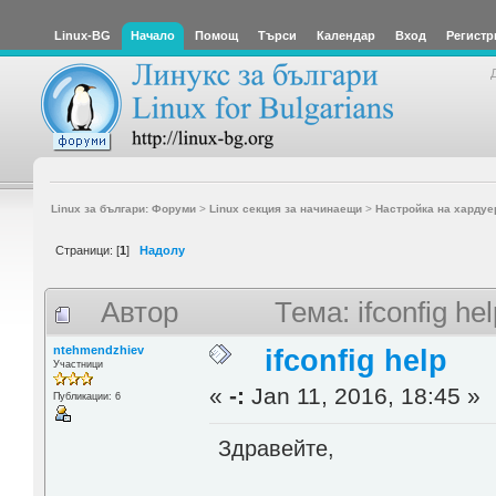
Linux-BG
Начало
Помощ
Търси
Календар
Вход
Регистр
Linux за българи: Форуми
>
Linux секция за начинаещи
>
Настройка на хардуе
Страници: [
1
]
Надолу
Автор
Тема: ifconfig h
ntehmendzhiev
ifconfig help
Участници
«
-:
Jan 11, 2016, 18:45 »
Публикации: 6
Здравейте,