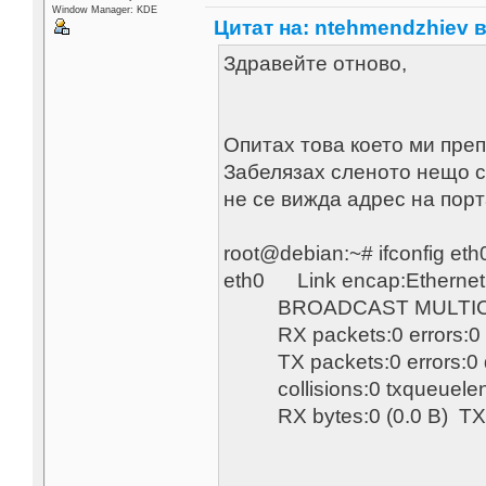
Window Manager: KDE
Цитат на: ntehmendzhiev в 
Здравейте отново,
Опитах това което ми преп
Забелязах сленото нещо сл
не се вижда адрес на порт
root@debian:~# ifconfig eth
eth0 Link encap:Ethernet
BROADCAST MULTICAST
RX packets:0 errors:0 dr
TX packets:0 errors:0 dro
collisions:0 txqueuele
RX bytes:0 (0.0 B) TX by