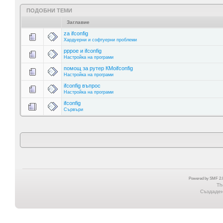
ПОДОБНИ ТЕМИ
Заглавие
za ifconfig
Хардуерни и софтуерни проблеми
pppoe и ifconfig
Настройка на програми
помощ за рутер КМоifconfig
Настройка на програми
ifconfig въпрос
Настройка на програми
ifconfig
Сървъри
Powered by SMF 2.0
Th
Създадена