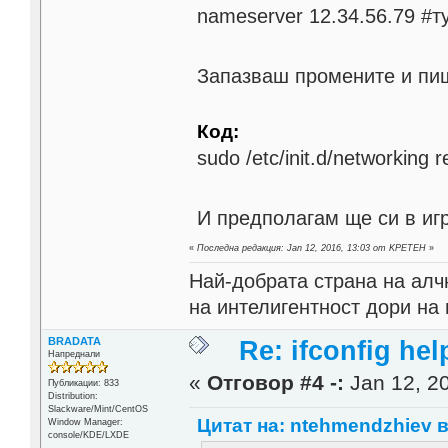
nameserver 12.34.56.79 #т
Запазваш промените и пи
Код:
sudo /etc/init.d/networking r
И предполагам ще си в игр
«
Последна редакция: Jan 12, 2016, 13:03 от KPETEH
»
Най-добрата страна на алч
на интелигентност дори на 
BRADATA
Re: ifconfig hel
Напреднали
«
Отговор #4 -:
Jan 12, 20
Публикации: 833
Distribution:
Slackware/Mint/CentOS
Цитат на: ntehmendzhiev в 
Window Manager:
console/KDE/LXDE