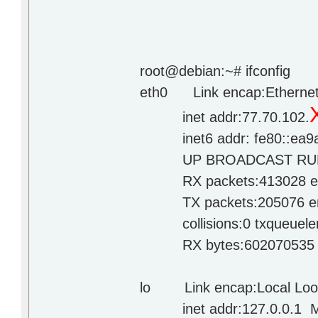
root@debian:~# ifconfig
eth0 Link encap:Ethernet
inet addr:77.70.102.
inet6 addr: fe80::ea9a:8
UP BROADCAST RUNNIN
RX packets:413028 error
TX packets:205076 errors
collisions:0 txqueuele
RX bytes:602070535 (574
lo Link encap:Local Lo
inet addr:127.0.0.1 Ma