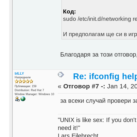
Код:
sudo /etc/init.d/networking re
И предполагам ще си в игр
Благодаря за този отгово
bILLY
Re: ifconfig hel
Напреднали
«
Отговор #7 -:
Jan 14, 20
Публикации: 159
Distribution: Red Hat 7
Window Manager: Windows 10
за всеки случай провери 
"UNIX is like sex: If you don't
need it!"
Lars Eilebrecht