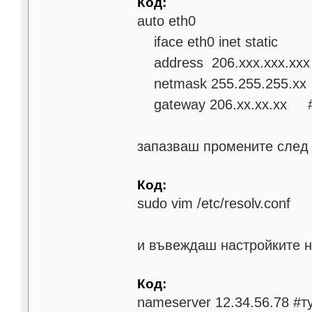
Код:
auto eth0
iface eth0 inet static
address 206.xxx.xxx.xxx 
netmask 255.255.255.xx 
gateway 206.xx.xx.xx #
запазваш промените след 
Код:
sudo vim /etc/resolv.conf
и въвеждаш настройките 
Код:
nameserver 12.34.56.78 #