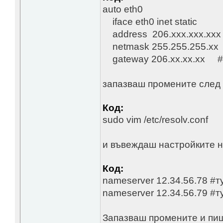
auto eth0
iface eth0 inet static
address 206.xxx.xxx.xxx 
netmask 255.255.255.xx 
gateway 206.xx.xx.xx # 
запазваш промените след 
Код:
sudo vim /etc/resolv.conf
и въвеждаш настройките 
Код:
nameserver 12.34.56.78 #
nameserver 12.34.56.79 #т
Запазваш промените и пи