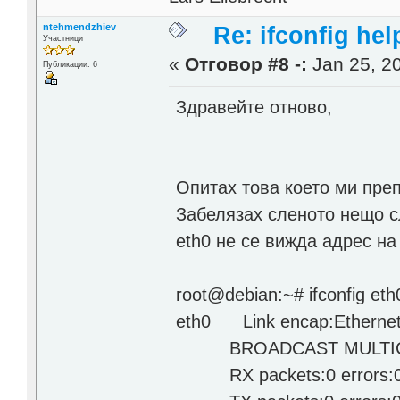
ntehmendzhiev
Re: ifconfig hel
Участници
«
Отговор #8 -:
Jan 25, 20
Публикации: 6
Здравейте отново,
Опитах това което ми преп
Забелязах сленото нещо с
eth0 не се вижда адрес на
root@debian:~# ifconfig eth
eth0 Link encap:Ethernet
BROADCAST MULTICAST
RX packets:0 errors:0 d