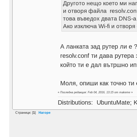
Другото нещо което ми нап
и отворя файла resolv.con
това въведох двата DNS-a
Ако изключа Wi-fi и отвор
А ланката зад рутер ли е 
resolv.conf ти дава рутера
който ти е дал вътршно ип
Моля, опиши как точно ти 
«
Последна редакция: Feb 04, 2016, 13:15 от makeme
»
Distributions: UbuntuMate; K
Страници: [
1
]
Нагоре