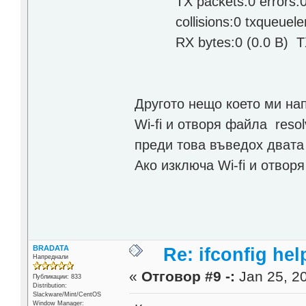
TX packets:0 errors:0 dr
collisions:0 txqueuele
RX bytes:0 (0.0 B) TX b
Другото нещо което ми нап
Wi-fi и отворя файла reso
преди това въведох двата
Ако изключа Wi-fi и отвор
BRADATA
Re: ifconfig hel
Напреднали
«
Отговор #9 -:
Jan 25, 20
Публикации: 833
Distribution:
Slackware/Mint/CentOS
Window Manager: