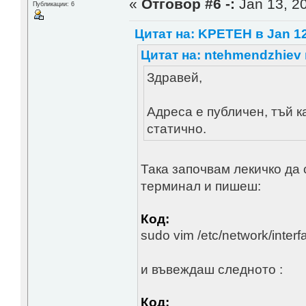
«
Отговор #6 -:
Jan 13, 20
Публикации: 6
Цитат на: KPETEH в Jan 12
Цитат на: ntehmendzhiev в
Здравей,
Адреса е публичен, тъй к
статично.
Така започвам лекичко да 
терминал и пишеш:
Код:
sudo vim /etc/network/interf
и въвеждаш следното :
Код: