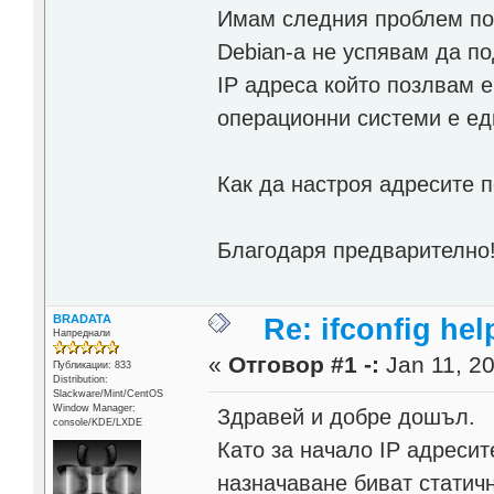
Имам следния проблем по
Debian-a не успявам да по
IP адреса който позлвам 
операционни системи е ед
Как да настроя адресите п
Благодаря предварително
BRADATA
Re: ifconfig hel
Напреднали
«
Отговор #1 -:
Jan 11, 20
Публикации: 833
Distribution:
Slackware/Mint/CentOS
Window Manager:
Здравей и добре дошъл.
console/KDE/LXDE
Като за начало IP адресит
назначаване биват статич