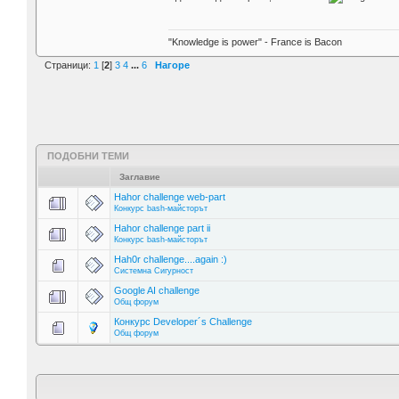
"Knowledge is power" - France is Bacon
Страници:
1
[
2
]
3
4
...
6
Нагоре
ПОДОБНИ ТЕМИ
Заглавие
Hahor challenge web-part
Конкурс bash-майсторът
Hahor challenge part ii
Конкурс bash-майсторът
Hah0r challenge....again :)
Системна Сигурност
Google AI challenge
Общ форум
Конкурс Developer´s Challenge
Общ форум