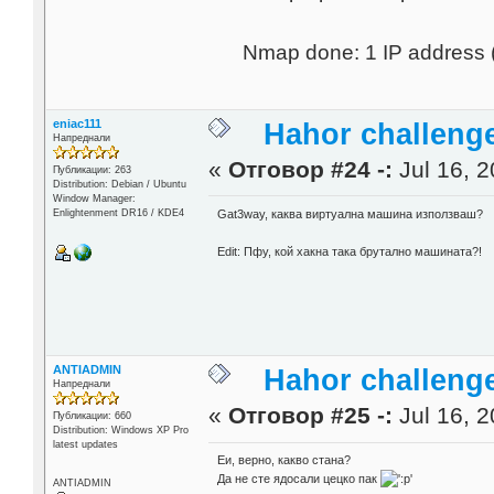
Nmap done: 1 IP address 
eniac111
Hahor challenge
Напреднали
«
Отговор #24 -:
Jul 16, 2
Публикации: 263
Distribution: Debian / Ubuntu
Window Manager:
Enlightenment DR16 / KDE4
Gat3way, каква виртуална машина използваш?
Edit: Пфу, кой хакна така брутално машината?!
ANTIADMIN
Hahor challenge
Напреднали
«
Отговор #25 -:
Jul 16, 2
Публикации: 660
Distribution: Windows XP Pro
latest updates
Еи, верно, какво стана?
Да не сте ядосали цецко пак
ANTIADMIN