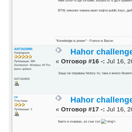
Ами sshd-то ще си каже, въпросът е да е прави
BTW, няколко човека имат кофти public keys, де
"Knowledge is power" - France is Bacon
ANTIADMIN
Hahor challenge
Напреднали
«
Отговор #16 -:
Jul 16, 2
Публикации: 660
Distribution: Windows XP Pro
latest updates
Защо не оправиш history-то, така е много безин
ANTIADMIN
ze
Hahor challenge
Участници
«
Отговор #17 -:
Jul 16, 2
Публикации: 3
Както и очаквах, аз съм тъп
'>