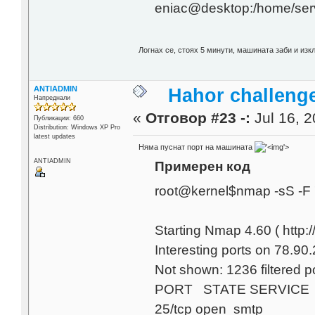
eniac@desktop:/home/ser
Логнах се, стоях 5 минути, машината заби и из
ANTIADMIN
Hahor challenge
Напреднали
«
Отговор #23 -:
Jul 16, 2
Публикации: 660
Distribution: Windows XP Pro
latest updates
Няма пуснат порт на машината
'>
ANTIADMIN
Примерен код
root@kernel$nmap -sS -F 
Starting Nmap 4.60 ( http
Interesting ports on 78.90.
Not shown: 1236 filtered p
PORT STATE SERVICE
25/tcp open smtp