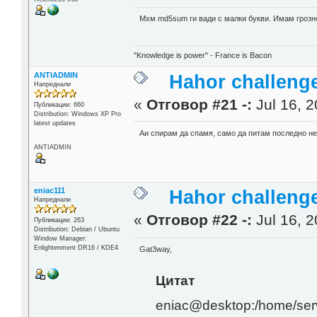
Мхм md5sum ги вади с малки букви. Имам грозно
"Knowledge is power" - France is Bacon
ANTIADMIN
Hahor challenge
Напреднали
«
Отговор #21 -:
Jul 16, 2
Публикации: 660
Distribution: Windows XP Pro
latest updates
Аи спирам да спамя, само да питам последно нещ
ANTIADMIN
eniac111
Hahor challenge
Напреднали
«
Отговор #22 -:
Jul 16, 2
Публикации: 263
Distribution: Debian / Ubuntu
Window Manager:
Enlightenment DR16 / KDE4
Gat3way,
Цитат
eniac@desktop:/home/serv