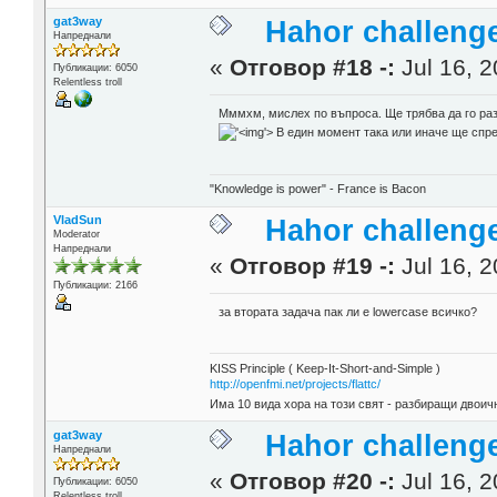
gat3way
Hahor challenge
Напреднали
«
Отговор #18 -:
Jul 16, 2
Публикации: 6050
Relentless troll
Мммхм, мислех по въпроса. Ще трябва да го разк
'>
В един момент така или иначе ще спре
"Knowledge is power" - France is Bacon
VladSun
Hahor challenge
Moderator
Напреднали
«
Отговор #19 -:
Jul 16, 2
Публикации: 2166
за втората задача пак ли е lowercase всичко?
KISS Principle ( Keep-It-Short-and-Simple )
http://openfmi.net/projects/flattc/
Има 10 вида хора на този свят - разбиращи двоичн
gat3way
Hahor challenge
Напреднали
«
Отговор #20 -:
Jul 16, 2
Публикации: 6050
Relentless troll