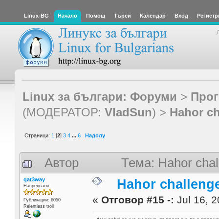
Linux-BG
Начало
Помощ
Търси
Календар
Вход
Регистр
Linux за българи: Форуми
>
Прог
(МОДЕРАТОР:
VladSun
) >
Hahor ch
Страници:
1
[
2
]
3
4
...
6
Надолу
Автор
Тема: Hahor chal
gat3way
Hahor challenge
Напреднали
«
Отговор #15 -:
Jul 16, 2
Публикации: 6050
Relentless troll