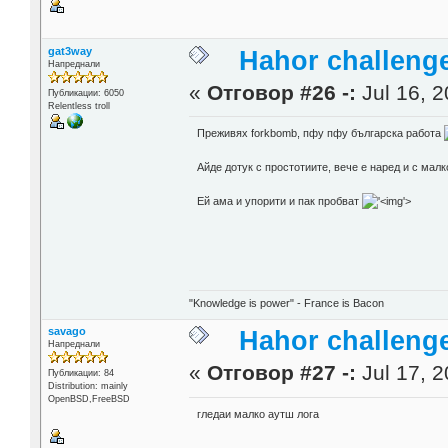
gat3way
Hahor challenge
Напреднали
«
Отговор #26 -:
Jul 16, 2
Публикации: 6050
Relentless troll
Преживях forkbomb, пфу пфу българска работа
Айде дотук с простотиите, вече е наред и с мал
Ей ама и упорити и пак пробват
'>
"Knowledge is power" - France is Bacon
savago
Hahor challenge
Напреднали
«
Отговор #27 -:
Jul 17, 2
Публикации: 84
Distribution: mainly
OpenBSD,FreeBSD
гледаи малко аутш лога