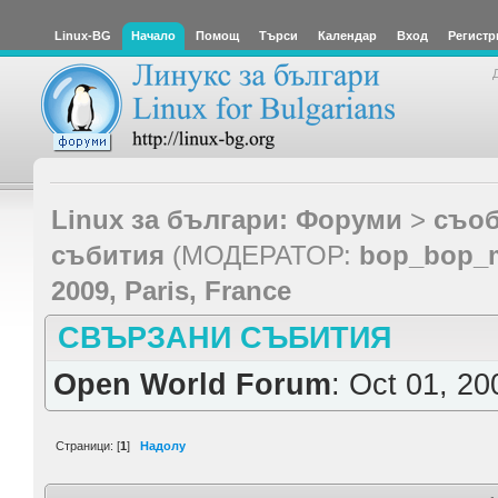
Linux-BG
Начало
Помощ
Търси
Календар
Вход
Регистр
Linux за българи: Форуми
>
съоб
събития
(МОДЕРАТОР:
bop_bop_
2009, Paris, France
СВЪРЗАНИ СЪБИТИЯ
Open World Forum
: Oct 01, 20
Страници: [
1
]
Надолу