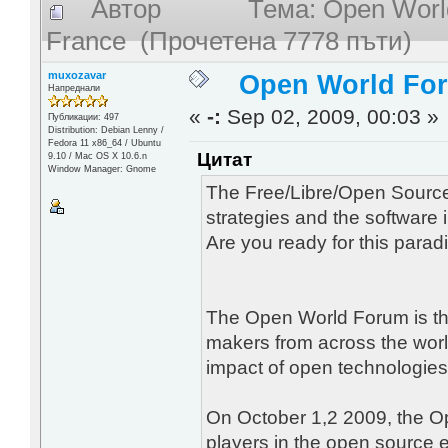
Автор
Тема: Open World
France (Прочетена 7778 пъти)
muxozavar
Open World Foru
Напреднали
«
-:
Sep 02, 2009, 00:03 »
Публикации: 497
Distribution: Debian Lenny /
Fedora 11 x86_64 / Ubuntu
Цитат
9.10 / Mac OS X 10.6.n
Window Manager: Gnome
The Free/Libre/Open Source
strategies and the software 
Are you ready for this parad
The Open World Forum is the
makers from across the world
impact of open technologies
On October 1,2 2009, the Op
players in the open source ec