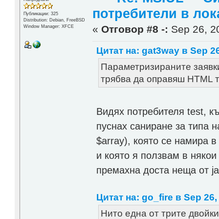
потребители в лок
Публикации: 325
Distribution: Debian, FreeBSD
«
Отговор #8 -:
Sep 26, 20
Window Manager: XFCE
Цитат на: gat3way в Sep 26
Параметризираните заявки
трябва да оправяш HTML таго
Видях потребителя test, к
пуснах саниране за типа н
$array), която се намира в
и която я ползвам в няко
прeмахна доста неща от jav
Цитат на: go_fire в Sep 26,
Нито една от трите двойки