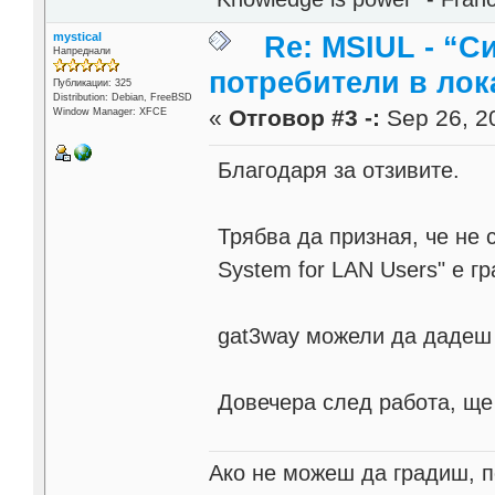
mystical
Re: MSIUL - “С
Напреднали
потребители в лок
Публикации: 325
Distribution: Debian, FreeBSD
«
Отговор #3 -:
Sep 26, 20
Window Manager: XFCE
Благодаря за отзивите.
Трябва да призная, че не 
System for LAN Users" е г
gat3way можели да дадеш
Довечера след работа, ще
Ако не можеш да градиш, п