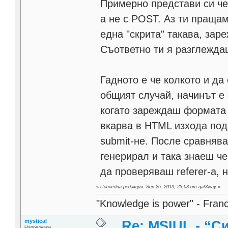
Примерно представи си че
а не с POST. Аз ти пращам
една "скрита" такава, зар
Съответно ти я разглежда
Гадното е че колкото и да
общият случай, начинът е
когато зареждаш формата з
вкарва в HTML изхода по
submit-не. После сравнява
генерирал и така знаеш че
да проверяваш referer-а, 
«
Последна редакция: Sep 26, 2013, 23:03 от gat3way
»
"Knowledge is power" - Fran
mystical
Re: MSIUL - “С
Напреднали