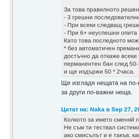
За това правилното решен
- 3 грешни последователни
- При всеки следващ греше
- При 6+ неуспешни опита 
Като това последното може
* без автоматичен премане
достъчно да откаже всеки
перманентен бан след 50-1
и ще издържи 50 * 2часа.
Ще изгладя нещата на по-
за други по-важни неща.
Цитат на: Naka в Sep 27, 2
Колкото за името сменяй г
Не съм ти тествал система
ако смисълът и е такъв, ка