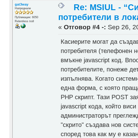
gat3way
Re: MSIUL - “С
Напреднали
потребители в лок
Публикации: 6050
Relentless troll
«
Отговор #4 -:
Sep 26, 20
Касиерите могат да създа
потребителя (телефонен н
вмъкне javascript код. Вп
потребителите, понеже дет
изпълнява. Когато систем
една форма, с която пращ
PHP скрипт. Тази POST зая
javascript кода, който вис
администраторът преглежд
"скрито" създава нов сис
според това как му е каза