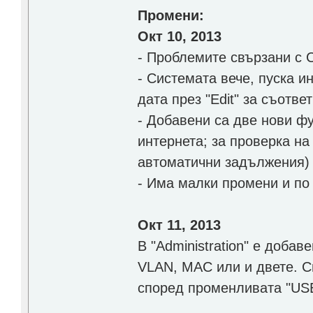
Промени:
Окт 10, 2013
- Проблемите свързани с 
- Системата вече, пуска 
дата през "Edit" за съотв
- Добавени са две нови фу
интернета; за проверка на
автоматични задължения)
- Има малки промени и по
Окт 11, 2013
В "Administration" е доба
VLAN, MAC или и двете. С
според променливата "USE_V