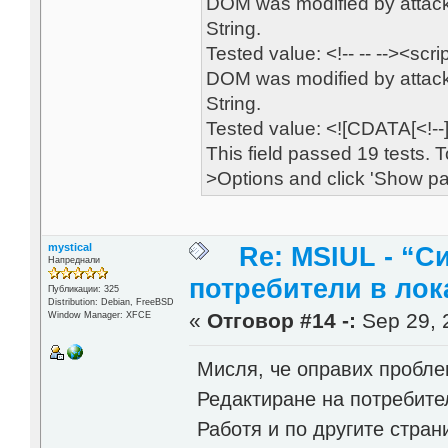
DOM was modified by attack 
String.
Tested value: <!-- -- --><scr
DOM was modified by attack 
String.
Tested value: <![CDATA[<!--]
This field passed 19 tests. 
>Options and click 'Show pass
mystical
Re: MSIUL - “С
Напреднали
потребители в лок
Публикации: 325
Distribution: Debian, FreeBSD
«
Отговор #14 -:
Sep 29, 
Window Manager: XFCE
Мисля, че оправих пробле
Редактиране на потребите
Работя и по другите стран