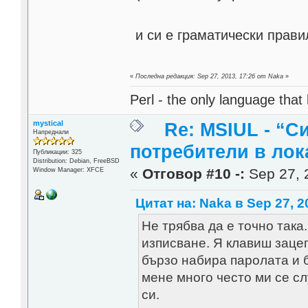
и си е граматически прави
«
Последна редакция: Sep 27, 2013, 17:26 от Naka
»
Perl - the only language that
mystical
Re: MSIUL - “С
Напреднали
потребители в лок
Публикации: 325
Distribution: Debian, FreeBSD
«
Отговор #10 -:
Sep 27, 
Window Manager: XFCE
Цитат на: Naka в Sep 27, 2
Не трябва да е точно така
изписване. Я клавиш зацеп
бързо набира паролата и бъ
мене много често ми се сл
си.