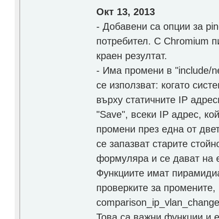
Окт 13, 2013
- Добавени са опции за ping
потребител. С Chromium пи
краен резултат.
- Има промени в "include/n
се използват: когато сис
върху статичните IP адрес
"Save", всеки IP адрес, ко
промени през една от двет
се запазват старите стойн
формуляра и се дават на 
Функциите имат пирамидиа
проверките за промените, 
comparison_ip_vlan_change
Това са важни функции и е