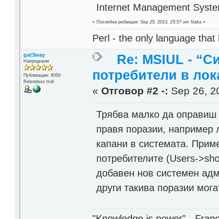
Internet Management Syste
«
Последна редакция: Sep 25, 2013, 23:57 от Naka
»
Perl - the only language that
gat3way
Re: MSIUL - “С
Напреднали
потребители в лок
Публикации: 6050
Relentless troll
«
Отговор #2 -:
Sep 26, 20
Трябва малко да оправиш 
правя поразии, например 
капани в системата. Приме
потребителите (Users->sh
добавен нов системен адм
други такива поразии мога
"Knowledge is power" - Fran