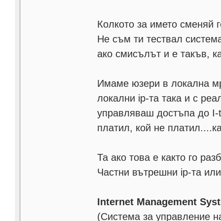
Колкото за името сменяй г
Не съм ти тествал система
ако смисълът и е такъв, к
Имаме юзери в локална мре
локални ip-та така и с ре
управляваш достъпа до I-t.
платил, кой не платил....к
Та ако това е както го ра
Частни вътрешни ip-та или
Internet Management Syst
(Система за управление н