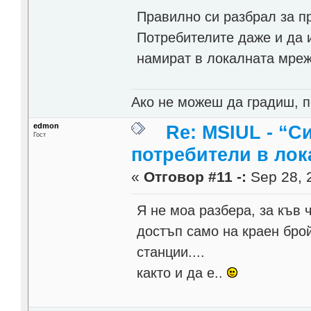
Правилно си разбрал за п
Потребителите даже и да и
намират в локалната мреж
Ако не можеш да градиш, п
edmon
Re: MSIUL - “С
Гост
потребители в лок
«
Отговор #11 -:
Sep 28, 
Я не моа разбера, за къв 
достъп само на краен брой
станции....
както и да е..