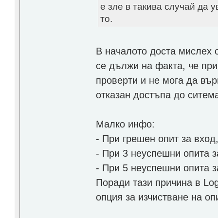
е зле в такива случай да 
то.
В началото доста мислех 
се дължи на факта, че при
проверти и не мога да вър
отказан достъпа до ситема
Малко инфо:
- При грешен опит за вход
- При 3 неуспешни опита з
- При 5 неуспешни опита з
Поради тази причина в Logi
опция за изчистване на оп