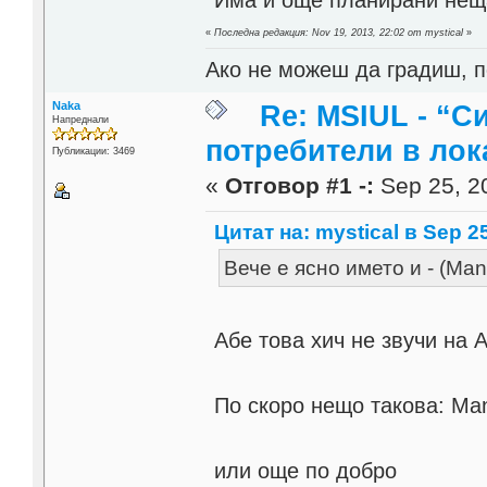
Има и още планирани неща
«
Последна редакция: Nov 19, 2013, 22:02 от mystical
»
Ако не можеш да градиш, п
Naka
Re: MSIUL - “С
Напреднали
потребители в лок
Публикации: 3469
«
Отговор #1 -:
Sep 25, 20
Цитат на: mystical в Sep 25
Вече е ясно името и - (Mana
Абе това хич не звучи на 
По скоро нещо такова: Man
или още по добро