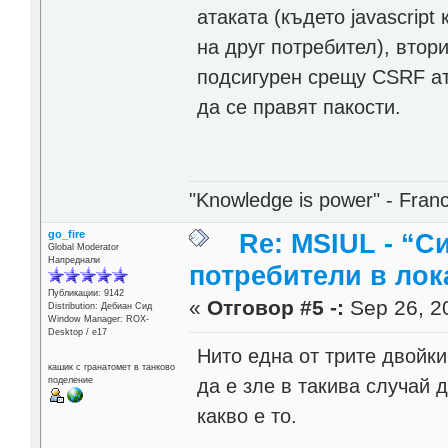
атаката (където javascript
на друг потребител), втор
подсигурен срещу CSRF ат
да се правят пакости.
"Knowledge is power" - Fran
go_fire
Re: MSIUL - “С
Global Moderator
Напреднали
потребители в лок
Публикации: 9142
«
Отговор #5 -:
Sep 26, 20
Distribution: Дебиан Сид
Window Manager: ROX-
Desktop / е17
Нито една от трите двойк
кашик с гранатомет в танково
да е зле в такива случай 
поделение
какво е то.