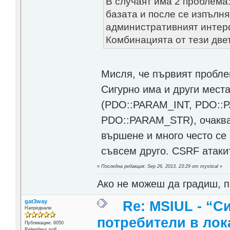
В случаят има 2 проблема: 
базата и после се изпълня
административният интер
Комбинацията от тези двет
Мисля, че първият пробле
Сигурно има и други мест
(PDO::PARAM_INT, PDO:
PDO::PARAM_STR), очаква
вършене и много често се
съвсем друго. CSRF атакит
«
Последна редакция: Sep 26, 2013, 23:29 от mystical
»
Ако не можеш да градиш, п
gat3way
Re: MSIUL - “С
Напреднали
потребители в лок
Публикации: 6050
Relentless troll