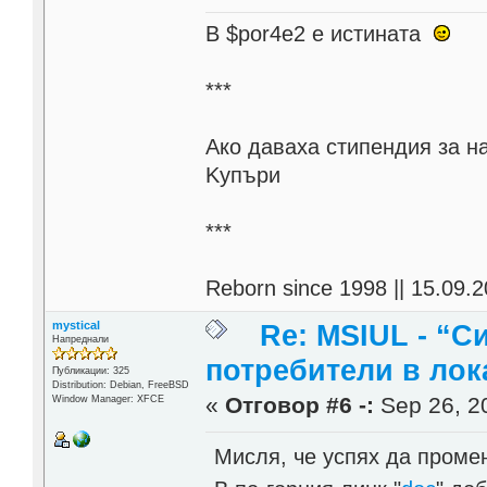
В $por4e2 e истината
***
Aко даваха стипендия за н
Kупъри
***
Reborn since 1998 || 15.09.2
mystical
Re: MSIUL - “С
Напреднали
потребители в лок
Публикации: 325
Distribution: Debian, FreeBSD
«
Отговор #6 -:
Sep 26, 20
Window Manager: XFCE
Мисля, че успях да проме