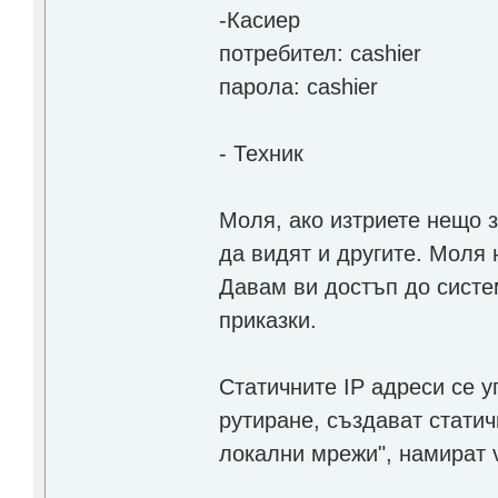
-Касиер
потребител: cashier
парола: cashier
- Техник
Моля, ако изтриете нещо з
да видят и другите. Моля
Давам ви достъп до систем
приказки.
Статичните IP адреси се у
рутиране, създават статич
локални мрежи", намират v