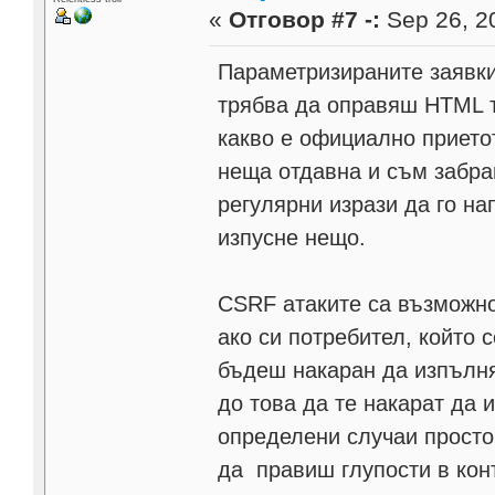
«
Отговор #7 -:
Sep 26, 20
Параметризираните заявки
трябва да оправяш HTML та
какво е официално приетот
неща отдавна и съм забра
регулярни изрази да го на
изпусне нещо.
CSRF атаките са възможно
ако си потребител, който 
бъдеш накаран да изпълня
до това да те накарат да 
определени случаи просто
да правиш глупости в конт