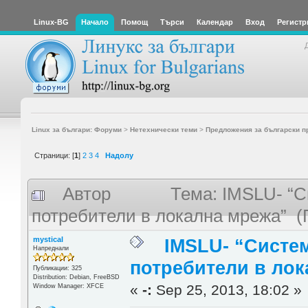
Linux-BG
Начало
Помощ
Търси
Календар
Вход
Регистр
Linux за българи: Форуми
>
Нетехнически теми
>
Предложения за български п
Страници: [
1
]
2
3
4
Надолу
Автор
Тема: IMSLU- “С
потребители в локална мрежа” (
mystical
IMSLU- “Систем
Напреднали
потребители в лок
Публикации: 325
Distribution: Debian, FreeBSD
«
-:
Sep 25, 2013, 18:02 »
Window Manager: XFCE