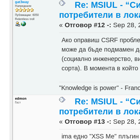
gat3way
Re: MSIUL - “С
Напреднали
потребители в лок
Публикации: 6050
Relentless troll
«
Отговор #12 -:
Sep 28, 
Ако оправиш CSRF проблем
може да бъде подмамен да
(социално инженерство, ви
сорта). В момента в който
"Knowledge is power" - Fran
edmon
Re: MSIUL - “С
Гост
потребители в лок
«
Отговор #13 -:
Sep 28, 
ima едно "XSS Me" плъгин