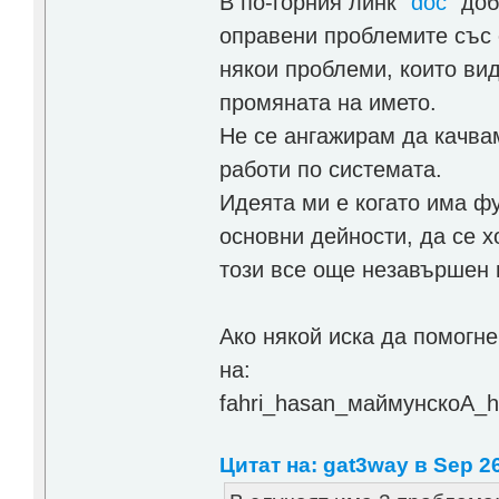
В по-горния линк "
doc
" до
оправени проблемите със с
някои проблеми, които ви
промяната на името.
Не се ангажирам да качва
работи по системата.
Идеята ми е когато има ф
основни дейности, да се 
този все още незавършен 
Ако някой иска да помогне
на:
fahri_hasan_маймунскоA_h
Цитат на: gat3way в Sep 26