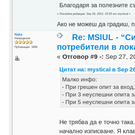
Благодаря за полезните с
«
Последна редакция: Sep 26, 2013, 23:55 от mystical
»
Ако не можеш да градиш, п
Naka
Re: MSIUL - “С
Напреднали
потребители в лок
Публикации: 3469
«
Отговор #9 -:
Sep 27, 20
Цитат на: mystical в Sep 26
Малко инфо:
- При грешен опит за вход,
- При 3 неуспешни опита з
- При 5 неуспешни опита з
Не трябва да е точно така
начално изписване. Я клав