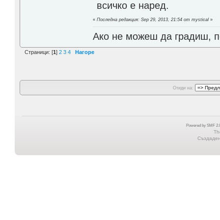
всичко е наред.
«
Последна редакция: Sep 29, 2013, 21:54 от mystical
»
Ако не можеш да градиш, п
Страници: [
1
]
2
3
4
Нагоре
Отиди на:
Powered by SMF 2.0
Th
Създадена