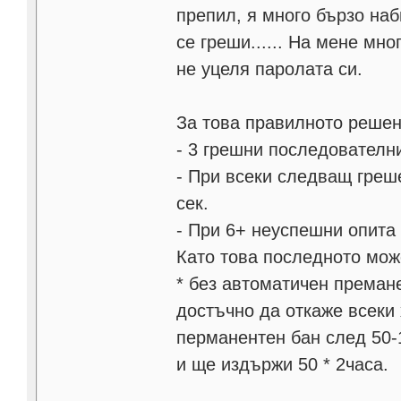
препил, я много бързо наб
се греши...... На мене мн
не уцеля паролата си.
За това правилното решен
- 3 грешни последователни
- При всеки следващ греше
сек.
- При 6+ неуспешни опита 
Като това последното мож
* без автоматичен премане
достъчно да откаже всеки
перманентен бан след 50-1
и ще издържи 50 * 2часа.