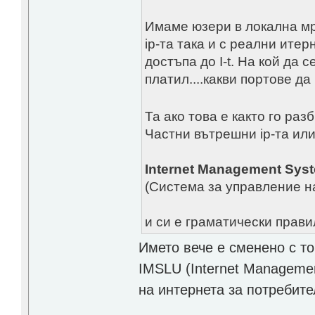
Имаме юзери в локална мре
ip-та така и с реални ите
достъпа до I-t. На кой да с
платил....какви портове да
Та ако това е както го ра
Частни вътрешни ip-та или
Internet Management Syst
(Система за управление н
и си е граматически прави
Името вече е сменено с т
IMSLU (Internet Managemen
на интернета за потребите